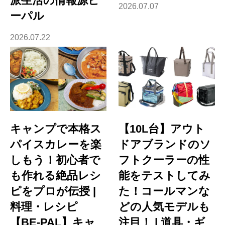
派生活の情報源ビ
2026.07.07
ーパル
2026.07.22
キャンプで本格ス
【10L台】アウト
パイスカレーを楽
ドアブランドのソ
しもう！初心者で
フトクーラーの性
も作れる絶品レシ
能をテストしてみ
ピをプロが伝授 |
た！コールマンな
料理・レシピ
どの人気モデルも
【BE-PAL】キャ
注目！ | 道具・ギ