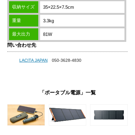
収納サイズ
35×22.5×7.5cm
重量
3.3kg
最大出力
81W
問い合わせ先
LACITA JAPAN
050-3628-4830
「ポータブル電源」一覧