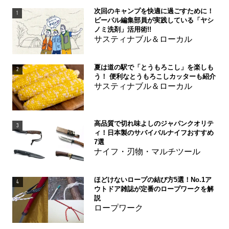
次回のキャンプを快適に過ごすために！
1
ビーパル編集部員が実践している「ヤシ
ノミ洗剤」活用術!!
サスティナブル＆ローカル
夏は道の駅で「とうもろこし」を楽しも
2
う！ 便利なとうもろこしカッターも紹介
サスティナブル＆ローカル
高品質で切れ味よしのジャパンクオリテ
3
ィ！日本製のサバイバルナイフおすすめ
7選
ナイフ・刃物・マルチツール
ほどけないロープの結び方5選！No.1ア
4
ウトドア雑誌が定番のロープワークを解
説
ロープワーク