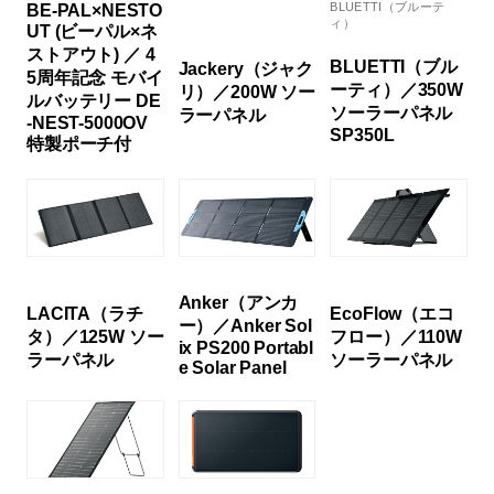
BLUETTI（ブルーテ
BE-PAL×NESTO
ィ）
UT (ビーパル×ネ
ストアウト) ／ 4
BLUETTI（ブル
Jackery（ジャク
5周年記念 モバイ
ーティ）／350W
リ）／200W ソー
ルバッテリー DE
ソーラーパネル
ラーパネル
-NEST-5000OV
SP350L
特製ポーチ付
Anker（アンカ
LACITA（ラチ
EcoFlow（エコ
ー）／Anker Sol
タ）／125W ソー
フロー）／110W
ix PS200 Portabl
ラーパネル
ソーラーパネル
e Solar Panel