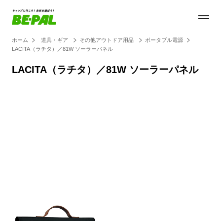
ホーム
道具・ギア
その他アウトドア用品
ポータブル電源
LACITA（ラチタ）／81W ソーラーパネル
LACITA（ラチタ）／81W ソーラーパネル
Loaded
:
100.00%
/
Unmute