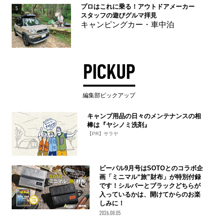
プロはこれに乗る！アウトドアメーカー
5
スタッフの遊びグルマ拝見
キャンピングカー・車中泊
PICKUP
編集部ピックアップ
キャンプ用品の日々のメンテナンスの相
棒は『ヤシノミ洗剤』
【PR】サラヤ
ビーパル9月号はSOTOとのコラボ企
画「ミニマル“旅”財布」が特別付録
です！シルバーとブラックどちらが
入っているかは、開けてからのお楽
しみに！
2026.08.05