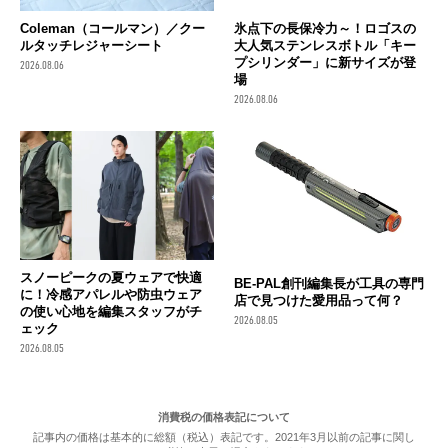
Coleman（コールマン）／クー
氷点下の長保冷力～！ロゴスの
ルタッチレジャーシート
大人気ステンレスボトル「キー
プシリンダー」に新サイズが登
2026.08.06
場
2026.08.06
スノーピークの夏ウェアで快適
BE-PAL創刊編集長が工具の専門
に！冷感アパレルや防虫ウェア
店で見つけた愛用品って何？
の使い心地を編集スタッフがチ
2026.08.05
ェック
2026.08.05
消費税の価格表記について
記事内の価格は基本的に総額（税込）表記です。2021年3月以前の記事に関し