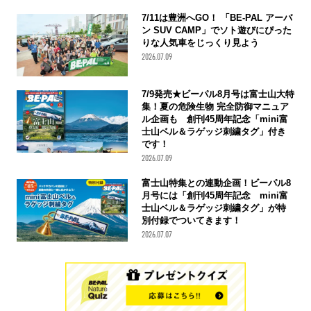
7/11は豊洲へGO！ 「BE-PAL アーバ
ン SUV CAMP」でソト遊びにぴった
りな人気車をじっくり見よう
2026.07.09
7/9発売★ビーパル8月号は富士山大特
集！夏の危険生物 完全防御マニュア
ル企画も 創刊45周年記念「mini富
士山ベル＆ラゲッジ刺繍タグ」付き
です！
2026.07.09
富士山特集との連動企画！ビーパル8
月号には「創刊45周年記念 mini富
士山ベル＆ラゲッジ刺繍タグ」が特
別付録でついてきます！
2026.07.07