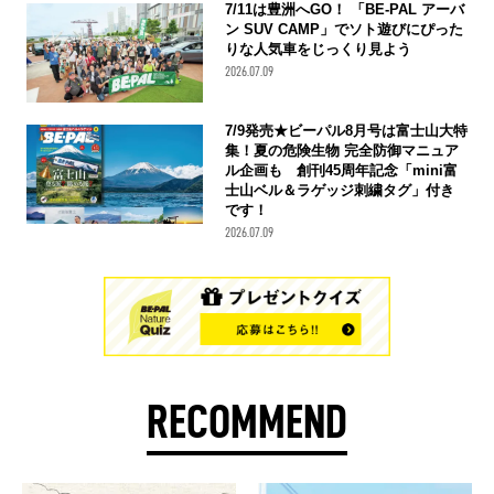
7/11は豊洲へGO！ 「BE-PAL アーバ
ン SUV CAMP」でソト遊びにぴった
りな人気車をじっくり見よう
2026.07.09
7/9発売★ビーパル8月号は富士山大特
集！夏の危険生物 完全防御マニュア
ル企画も 創刊45周年記念「mini富
士山ベル＆ラゲッジ刺繍タグ」付き
です！
2026.07.09
RECOMMEND