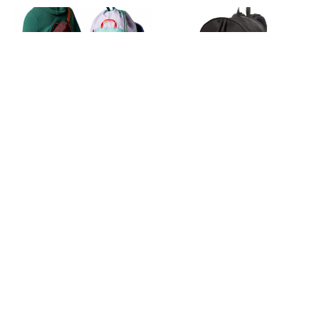
遊び心たっぷり！Cotopaxiの新
Snow Peak（スノーピーク）／
シリーズ「Empacable」は旅に
Recycled Cordura Backpack
も普段使いにも便利！
2026.07.27
2026.07.29
消費税の価格表記について
記事内の価格は基本的に総額（税込）表記です。2021年3月以前の記事に関し
ては（税抜）表示の場合もあります。