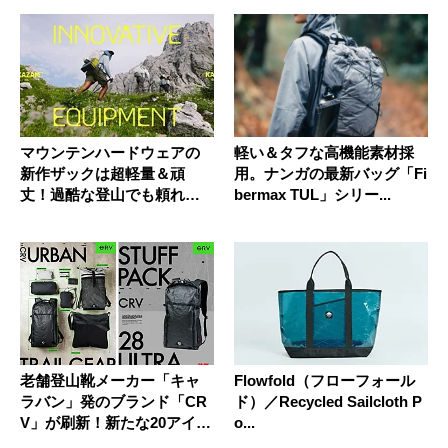
マウンテンハードウェアの
軽い＆タフな高機能素材採
新作ザックは超軽量＆頑
用。ナンガの最新バッグ「Fi
丈！過酷な登山でも頼れる2
bermax TUL」シリー...
モデルが...
老舗登山靴メーカー「キャ
Flowfold（フローフォール
ラバン」発のブランド「CR
ド）／Recycled Sailcloth P
V」が刷新！新たな20アイテ
o...
ム...