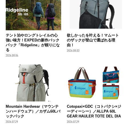
テント泊やロングトレイルの心
欲しかったを叶える！マムート
強い味方！EXPEDの新作バック
のザックが登山で選ばれる理
パック「Ridgeline」が頼りにな
由！
る
2026.08.03
2026.08.04
Mountain Hardwear（マウンテ
Cotopaxi×GDC（コトパクシ×ジ
ンハードウェア）／カザム60Lバ
ーディーシー）／ALLPA 60L
ックパック
GEAR HAULER TOTE DEL DIA
2026.07.29
2026.07.29