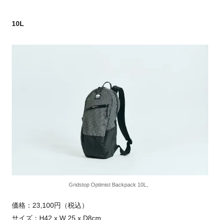
10L
Gridstop Optimist Backpack 10L。
価格：23,100円（税込）
サイズ：H42 x W 25 x D8cm