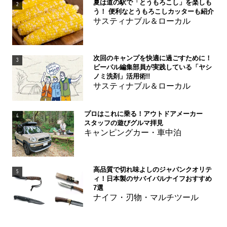
夏は道の駅で「とうもろこし」を楽しも
2
う！ 便利なとうもろこしカッターも紹介
サスティナブル＆ローカル
次回のキャンプを快適に過ごすために！
3
ビーパル編集部員が実践している「ヤシ
ノミ洗剤」活用術!!
サスティナブル＆ローカル
プロはこれに乗る！アウトドアメーカー
4
スタッフの遊びグルマ拝見
キャンピングカー・車中泊
高品質で切れ味よしのジャパンクオリテ
5
ィ！日本製のサバイバルナイフおすすめ
7選
ナイフ・刃物・マルチツール