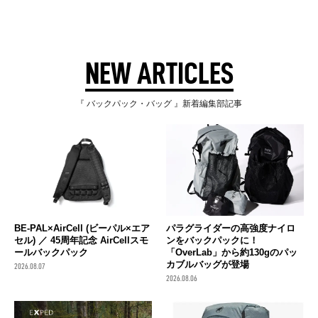
NEW ARTICLES
『 バックパック・バッグ 』新着編集部記事
BE-PAL×AirCell (ビーパル×エア
パラグライダーの高強度ナイロ
セル) ／ 45周年記念 AirCellスモ
ンをバックパックに！
ールバックパック
「OverLab」から約130gのパッ
カブルバッグが登場
2026.08.07
2026.08.06