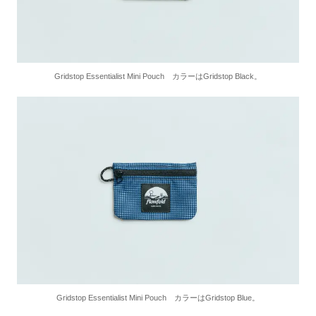
Gridstop Essentialist Mini Pouch カラーはGridstop Black。
Gridstop Essentialist Mini Pouch カラーはGridstop Blue。