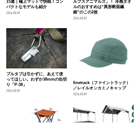
15選｜極上マットで快眠！コン
ルプスアニマルズ」！ 冷感タオ
パクトなモデルも紹介
ルのおすすめは“異形断面繊
維”のこの2枚
2026.08.09
2026.08.09
プルタブは引かずに、あえて使
ってほしい。わずか38mmの缶切
finetrack（ファイントラック）
り「P-38」
／レイルオンカミノキャップ
2026.08.09
2026.08.09