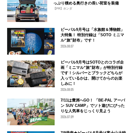
っぷり積める奥行きの長い荷室を装備
【PR】ホンダ
ビーパル9月号は「水族館＆博物館」
大特集！ 特別付録は「SOTO ミニマ
ル“旅”財布」です！
2026.08.07
ビーパル9月号はSOTOとのコラボ企
画「ミニマル“旅”財布」が特別付録
です！シルバーとブラックどちらが
入っているかは、開けてからのお楽
しみに！
2026.08.05
7/11は豊洲へGO！ 「BE-PAL アーバ
ン SUV CAMP」でソト遊びにぴった
りな人気車をじっくり見よう
2026.07.09
7/9発売★ビーパル8月号は富士山大特