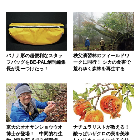
バナナ形の超便利なスタッ
秩父演習林のフィールドワ
フバッグをBE-PAL創刊編集
ークに同行！ シカの食害で
長が見ーつけたっ！
荒れゆく森林を再生する東
大の博...
京大のオオサンショウウオ
ナチュラリストが教える！
博士が登場！ 中間的な生
酸っぱいザクロの実を美味