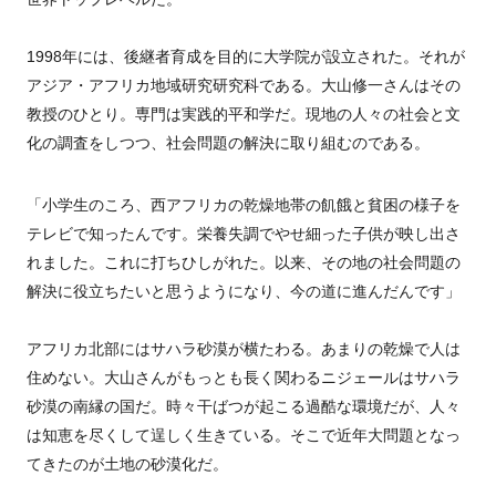
1998年には、後継者育成を目的に大学院が設立された。それが
アジア・アフリカ地域研究研究科である。大山修一さんはその
教授のひとり。専門は実践的平和学だ。現地の人々の社会と文
化の調査をしつつ、社会問題の解決に取り組むのである。
「小学生のころ、西アフリカの乾燥地帯の飢餓と貧困の様子を
テレビで知ったんです。栄養失調でやせ細った子供が映し出さ
れました。これに打ちひしがれた。以来、その地の社会問題の
解決に役立ちたいと思うようになり、今の道に進んだんです」
アフリカ北部にはサハラ砂漠が横たわる。あまりの乾燥で人は
住めない。大山さんがもっとも長く関わるニジェールはサハラ
砂漠の南縁の国だ。時々干ばつが起こる過酷な環境だが、人々
は知恵を尽くして逞しく生きている。そこで近年大問題となっ
てきたのが土地の砂漠化だ。