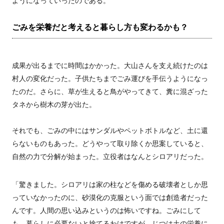
ようになっていったのである。
ごみを栄養だと考えると暮らし方も変わるかも？
成果が出るまでに時間はかかった。大山さんを支え続けたのは
村人の変化だった。子供たちまでごみ運びを手伝うようになっ
たのだ。さらに、草が生えると鳥がやってきて、糞に混ざった
タネから樹木の芽が出た。
それでも、ごみの中にはサンダルやペットボトルなど、土に還
らないものもあった。どうやって取り除くか思案していると、
自然の力で分解が始まった。立役者はなんとシロアリだった。
「驚きました。シロアリは家の柱などを傷める破壊者としか思
っていなかったのに、砂漠化の克服という面では創造者だった
んです。人間の思い込みというのは怖いですね。ごみにして
も、暮らしに必要ないと捨てるわけですが、じつは土の栄養に