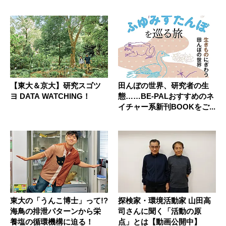
【東大＆京大】研究スゴツ
田んぼの世界、研究者の生
ヨ DATA WATCHING！
態……BE-PALおすすめのネ
イチャー系新刊BOOKをご...
東大の「うんこ博士」って!?
探検家・環境活動家 山田高
海鳥の排泄パターンから栄
司さんに聞く「活動の原
養塩の循環機構に迫る！
点」とは【動画公開中】