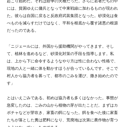
起こり始めた。それは紛争の火種だった。さらに若者たちの中
には、貧困ゆえに傭兵となって中東戦線に加わるものが現われ
た。彼らは自国に戻ると反政府武装集団となった。砂漠化は食
べものを減らすだけではなく、平和を根底から覆す諸悪の根源
だったのである。
「ニジェールには、外国から援助機関がやってきます。そし
て、植林を進めるなど、砂漠化対策の手段を指導します。私
は、上から下に命令するようなやり方は性に合わない性格で、
現地の人と一緒に体を動かすほうが合っているんです。そこで
村人から協力者を募って、都市のごみを運び、撒き始めたので
す」
とはいえごみである。初めは協力者も多くはなかった。事態が
急変したのは、ごみの山から植物の芽が出たことだ。まずはカ
ボチャなどが芽吹き、家畜の餌になった。餌を食べた後に家畜
たちが落とした糞は肥料になり、荒廃地は次第に農作物が育つ