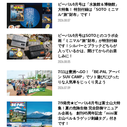
ビーパル9月号は「水族館＆博物館」
大特集！ 特別付録は「SOTO ミニマ
ル“旅”財布」です！
2026.08.07
ビーパル9月号はSOTOとのコラボ企
画「ミニマル“旅”財布」が特別付録
です！シルバーとブラックどちらが
入っているかは、開けてからのお楽
しみに！
2026.08.05
7/11は豊洲へGO！ 「BE-PAL アーバ
ン SUV CAMP」でソト遊びにぴった
りな人気車をじっくり見よう
2026.07.09
7/9発売★ビーパル8月号は富士山大特
集！夏の危険生物 完全防御マニュア
ル企画も 創刊45周年記念「mini富
士山ベル＆ラゲッジ刺繍タグ」付き
です！