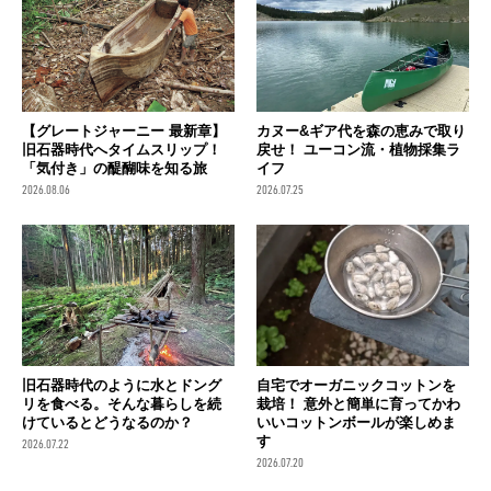
【グレートジャーニー 最新章】
カヌー&ギア代を森の恵みで取り
旧石器時代へタイムスリップ！
戻せ！ ユーコン流・植物採集ラ
「気付き」の醍醐味を知る旅
イフ
2026.08.06
2026.07.25
旧石器時代のように水とドング
自宅でオーガニックコットンを
リを食べる。そんな暮らしを続
栽培！ 意外と簡単に育ってかわ
けているとどうなるのか？
いいコットンボールが楽しめま
す
2026.07.22
2026.07.20