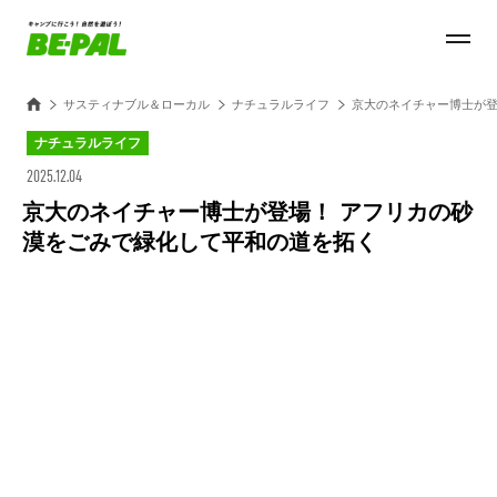
サスティナブル＆ローカル
ナチュラルライフ
京大のネイチャー博士が登
ナチュラルライフ
2025.12.04
京大のネイチャー博士が登場！ アフリカの砂
漠をごみで緑化して平和の道を拓く
Loaded
:
44.11%
/
Unmute