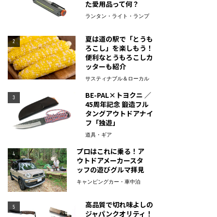
た愛用品って何？
ランタン・ライト・ランプ
夏は道の駅で「とうも
2
ろこし」を楽しもう！
便利なとうもろこしカ
ッターも紹介
サスティナブル＆ローカル
BE-PAL×トヨクニ ／
3
45周年記念 鍛造フル
タングアウトドアナイ
フ「独遊」
道具・ギア
プロはこれに乗る！ア
4
ウトドアメーカースタ
ッフの遊びグルマ拝見
キャンピングカー・車中泊
高品質で切れ味よしの
5
ジャパンクオリティ！