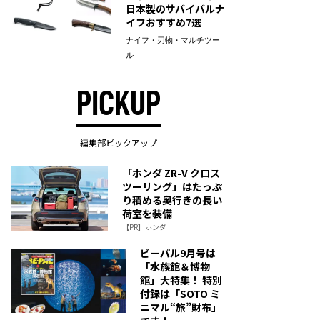
日本製のサバイバルナ
イフおすすめ7選
ナイフ・刃物・マルチツー
ル
PICKUP
編集部ピックアップ
「ホンダ ZR-V クロス
ツーリング」はたっぷ
り積める奥行きの長い
荷室を装備
【PR】ホンダ
ビーパル9月号は
「水族館＆博物
館」大特集！ 特別
付録は「SOTO ミ
ニマル“旅”財布」