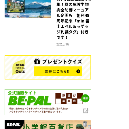
集！夏の危険生物
完全防御マニュア
ル企画も 創刊45
周年記念「mini富
士山ベル＆ラゲッ
ジ刺繍タグ」付き
です！
2026.07.09