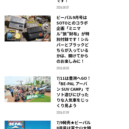
です！
2026.08.07
ビーパル9月号は
SOTOとのコラボ
企画「ミニマ
ル“旅”財布」が特
別付録です！シル
バーとブラックど
ちらが入っている
かは、開けてから
のお楽しみに！
2026.08.05
7/11は豊洲へGO！
「BE-PAL アーバ
ン SUV CAMP」で
ソト遊びにぴった
りな人気車をじっ
くり見よう
2026.07.09
7/9発売★ビーパル
8月号は富士山大特