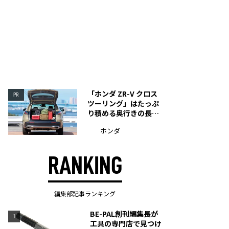
「ホンダ ZR-V クロス
PR
ツーリング」はたっぷ
り積める奥行きの長い
荷室を装備
ホンダ
RANKING
編集部記事ランキング
BE-PAL創刊編集長が
1
工具の専門店で見つけ