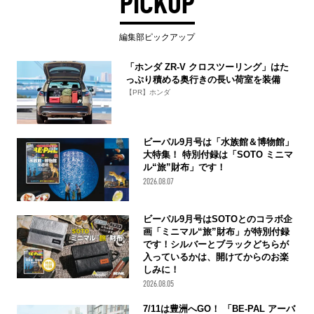
PICKUP
編集部ピックアップ
「ホンダ ZR-V クロスツーリング」はた
っぷり積める奥行きの長い荷室を装備
【PR】ホンダ
ビーパル9月号は「水族館＆博物館」
大特集！ 特別付録は「SOTO ミニマ
ル“旅”財布」です！
2026.08.07
ビーパル9月号はSOTOとのコラボ企
画「ミニマル“旅”財布」が特別付録
です！シルバーとブラックどちらが
入っているかは、開けてからのお楽
しみに！
2026.08.05
7/11は豊洲へGO！ 「BE-PAL アーバ