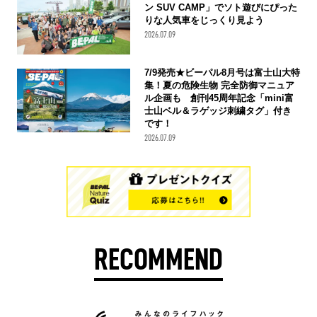
ン SUV CAMP」でソト遊びにぴった
りな人気車をじっくり見よう
2026.07.09
7/9発売★ビーパル8月号は富士山大特
集！夏の危険生物 完全防御マニュア
ル企画も 創刊45周年記念「mini富
士山ベル＆ラゲッジ刺繍タグ」付き
です！
2026.07.09
RECOMMEND