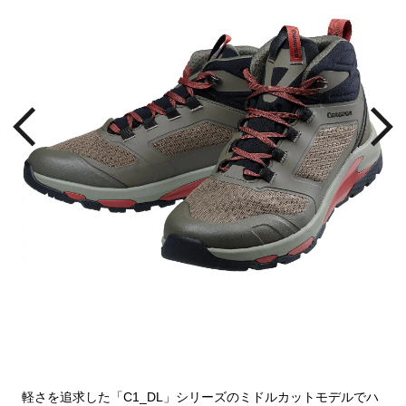
落ち
軽さを追求した「C1_DL」シリーズのミドルカットモデルでハ