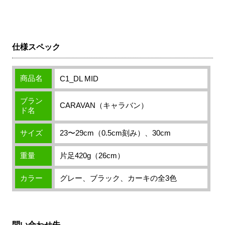
仕様スペック
商品名
C1_DL MID
ブラン
CARAVAN（キャラバン）
ド名
サイズ
23
〜
29cm
（
0.5cm
刻み）、
30cm
重量
片足
420g
（
26cm
）
カラー
グレー、ブラック、カーキの全
3
色
問い合わせ先