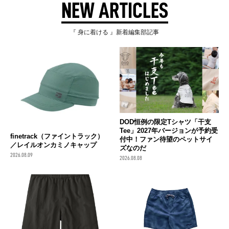
NEW ARTICLES
『 身に着ける 』新着編集部記事
DOD恒例の限定Tシャツ「干支
Tee」2027年バージョンが予約受
finetrack（ファイントラック）
付中！ファン待望のペットサイ
／レイルオンカミノキャップ
ズなのだ
2026.08.09
2026.08.08