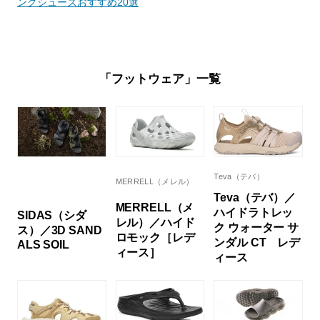
ングシューズおすすめ20選
「フットウェア」一覧
Teva（テバ）
MERRELL（メレル）
Teva（テバ）／
MERRELL（メ
ハイドラトレッ
SIDAS（シダ
レル）／ハイド
ク ウォーター サ
ス）／3D SAND
ロモック［レデ
ンダル CT レデ
ALS SOIL
ィース］
ィース