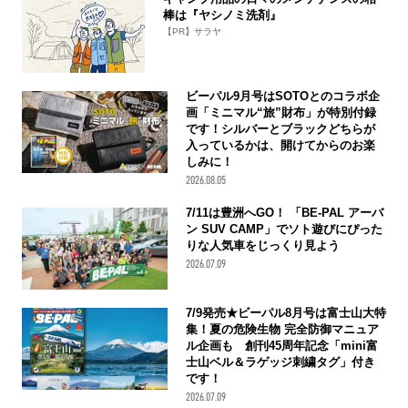
棒は『ヤシノミ洗剤』
【PR】サラヤ
ビーパル9月号はSOTOとのコラボ企
画「ミニマル“旅”財布」が特別付録
です！シルバーとブラックどちらが
入っているかは、開けてからのお楽
しみに！
2026.08.05
7/11は豊洲へGO！ 「BE-PAL アーバ
ン SUV CAMP」でソト遊びにぴった
りな人気車をじっくり見よう
2026.07.09
7/9発売★ビーパル8月号は富士山大特
集！夏の危険生物 完全防御マニュア
ル企画も 創刊45周年記念「mini富
士山ベル＆ラゲッジ刺繍タグ」付き
です！
2026.07.09