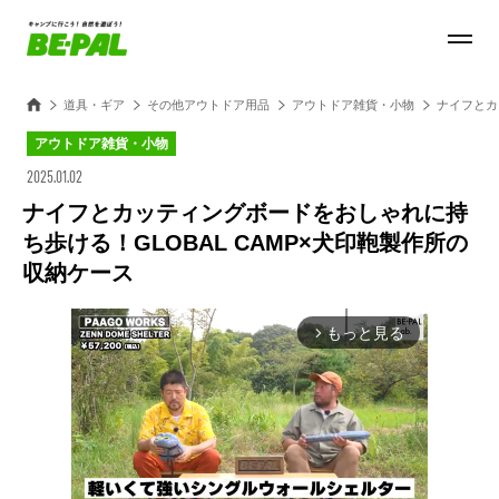
道具・ギア
その他アウトドア用品
アウトドア雑貨・小物
ナイフとカ
アウトドア雑貨・小物
2025.01.02
ナイフとカッティングボードをおしゃれに持
ち歩ける！GLOBAL CAMP×犬印鞄製作所の
収納ケース
もっと見る
arrow_forward_ios