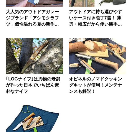
大人気のアウトドアガレー
アウトドアに持ち運びやす
ジブランド「アシモクラフ
いケース付き包丁7選！ 薄
ツ」個性溢れる夏の新作ア
刃・幅広だから使い勝手は
イテム4...
家庭用...
｢LOGナイフ｣は刃物の老舗
オピネルのノマドクッキン
が作った日本でいちばん素
グキットが便利！メンテナ
朴なナイフ
ンスも解説！