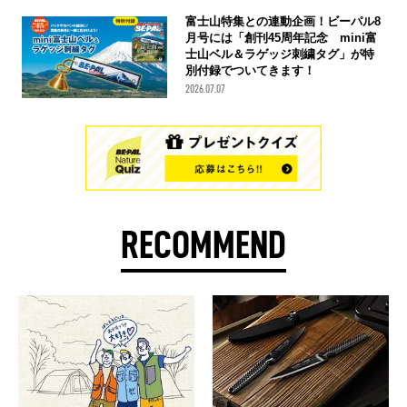
富士山特集との連動企画！ビーパル8
月号には「創刊45周年記念 mini富
士山ベル＆ラゲッジ刺繍タグ」が特
別付録でついてきます！
2026.07.07
RECOMMEND