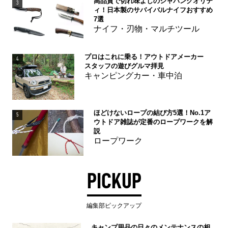
高品質で切れ味よしのジャパンクオリテ
3
ィ！日本製のサバイバルナイフおすすめ
7選
ナイフ・刃物・マルチツール
プロはこれに乗る！アウトドアメーカー
4
スタッフの遊びグルマ拝見
キャンピングカー・車中泊
ほどけないロープの結び方5選！No.1ア
5
ウトドア雑誌が定番のロープワークを解
説
ロープワーク
PICKUP
編集部ピックアップ
キャンプ用品の日々のメンテナンスの相