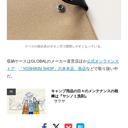
ケースの留め具がボタン式で開閉しやすくなっている。
収納ケースはGLOBALのメーカー直営店ほか
公式オンラインス
トア
、
「YOSHIKIN SHOP」六本木店、燕店
などで取り扱い中
だ。
キャンプ用品の日々のメンテナンスの相
PR
棒は『ヤシノミ洗剤』
サラヤ