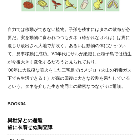
自力では移動ができない植物。子孫を残すにはタネの散布が必
要だ。実を動物に食われつつもタネ（砕かれなければ）は糞に
混じり放出され大地で芽吹く。あるいは動物の体にひっつい
て、見事移動に成功。’60年代にサルが絶滅した種子島では植生
が今後大きく変化するだろうと見られており、
’00年に大規模な噴火をした三宅島ではメジロ（火山の有毒ガス
下でも生活できる！）が森の回復に大きな役割を果たしている
という。タネを介した生き物同士の緻密なつながりに驚嘆。
BOOK04
異世界との邂逅
歯に衣着せぬ調査譚