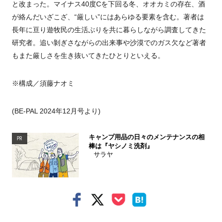
と改まった。マイナス40度Cを下回る冬、オオカミの存在、酒
が絡んだいざこざ、“厳しい”にはあらゆる要素を含む。著者は
長年に亘り遊牧民の生活ぶりを共に暮らしながら調査してきた
研究者。追い剝ぎさながらの出来事や沙漠でのガス欠など著者
もまた厳しさを生き抜いてきたひとりといえる。
※構成／須藤ナオミ
(BE-PAL 2024年12月号より)
キャンプ用品の日々のメンテナンスの相
PR
棒は『ヤシノミ洗剤』
サラヤ