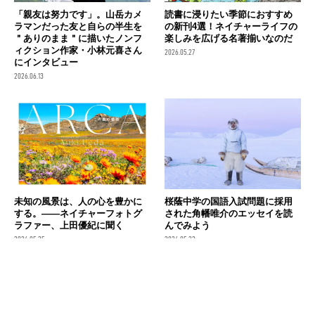
「親友は努力です」。山岳カメ
読書に浸りたい季節におすすめ
ラマンだった友と自らの半生を
の新刊4選！ネイチャーライフの
＂ありのまま＂に描いたノンフ
楽しみを広げる名著揃いなのだ
ィクション作家・小林元喜さん
2026.05.27
にインタビュー
2026.06.13
未知の風景は、人の心を豊かに
桜蔭中学の国語入試問題に採用
する。――ネイチャーフォトグ
された角幡唯介のエッセイを読
ラファー、上田優紀に聞く
んでみよう
2026.05.25
2026.05.22