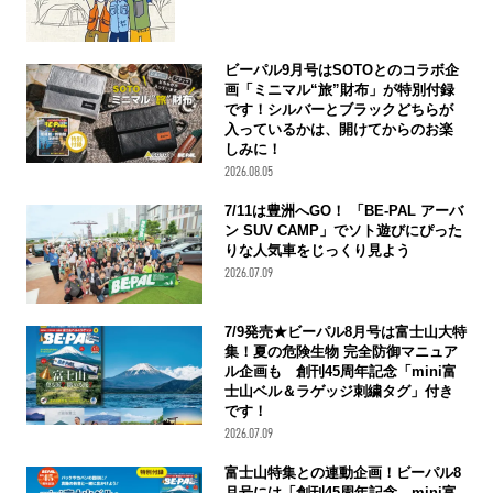
ビーパル9月号はSOTOとのコラボ企
画「ミニマル“旅”財布」が特別付録
です！シルバーとブラックどちらが
入っているかは、開けてからのお楽
しみに！
2026.08.05
7/11は豊洲へGO！ 「BE-PAL アーバ
ン SUV CAMP」でソト遊びにぴった
りな人気車をじっくり見よう
2026.07.09
7/9発売★ビーパル8月号は富士山大特
集！夏の危険生物 完全防御マニュア
ル企画も 創刊45周年記念「mini富
士山ベル＆ラゲッジ刺繍タグ」付き
です！
2026.07.09
富士山特集との連動企画！ビーパル8
月号には「創刊45周年記念 mini富