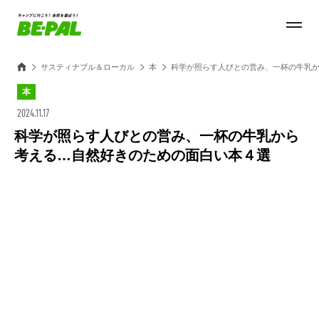
サスティナブル＆ローカル
本
科学が照らす人びとの営み、一杯の牛乳
本
2024.11.17
科学が照らす人びとの営み、一杯の牛乳から
考える…自然好きのための面白い本４選
Loaded
:
27.14%
/
Unmute