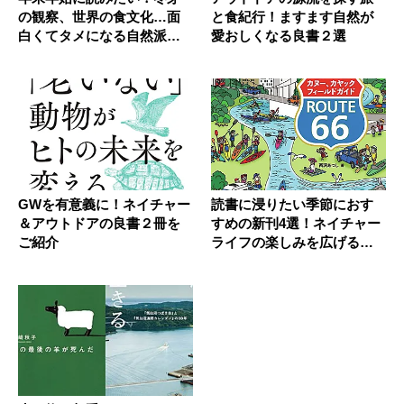
の観察、世界の食文化…面
と食紀行！ますます自然が
白くてタメになる自然派新
愛おしくなる良書２選
刊２選
GWを有意義に！ネイチャー
読書に浸りたい季節におす
＆アウトドアの良書２冊を
すめの新刊4選！ネイチャー
ご紹介
ライフの楽しみを広げる名
著揃い...