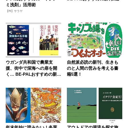
ミ洗剤」活用術
【PR】サラヤ
ウガンダ共和国で農業支
自然派必読の新刊、生きも
援、街中で深海への扉を開
のと人間の営みを考える書
く… BE-PALおすすめの新刊
籍5選！
書...
年末年始に読みたい！冬芽
アウトドアの源流を探す旅