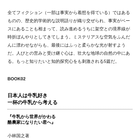
全てフィクション（一部は事実から着想を得ている）ではある
ものの、歴史的学術的な説明語りが織り交ぜられ、事実がベー
スにあることも相まって、読み進めるうちに架空との境界線が
時折ぼんやりとしてきてしまう。ミステリアスな空気をふんだ
んに漂わせながらも、最後にはふっと柔らかな光が射すよう
だ。人びとの営みと受け継ぐ心は、壮大な地球の自然の中にあ
る。もっと知りたいと知的探究心をも刺激される5篇だ。
BOOK02
日本人は牛乳好き
一杯の牛乳から考える
『牛乳から世界がかわる
酪農家になりたい君へ』
小林国之著