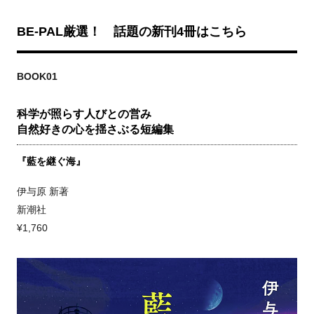
BE-PAL厳選！ 話題の新刊4冊はこちら
BOOK01
科学が照らす人びとの営み
自然好きの心を揺さぶる短編集
『藍を継ぐ海』
伊与原 新著
新潮社
¥1,760