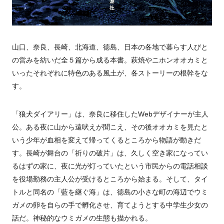
山口、奈良、長崎、北海道、徳島、日本の各地で暮らす人びと
の営みを紡いだ全５篇から成る本書。萩焼やニホンオオカミと
いったそれぞれに特色のある風土が、各ストーリーの根幹をな
す。
「狼犬ダイアリー」は、奈良に移住したWebデザイナーが主人
公。ある夜に山から遠吠えが聞こえ、その後オオカミを見たと
いう少年が血相を変えて帰ってくるところから物語が動きだ
す。長崎が舞台の「祈りの破片」は、久しく空き家になってい
るはずの家に、夜に光が灯っていたという市民からの電話相談
を役場勤務の主人公が受けるところから始まる。そして、タイ
トルと同名の「藍を継ぐ海」は、徳島の小さな町の海辺でウミ
ガメの卵を自らの手で孵化させ、育てようとする中学生少女の
話だ。神秘的なウミガメの生態も描かれる。