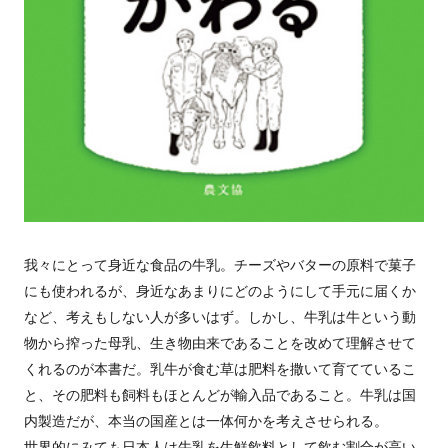
我々にとって身近な食品の牛乳。チーズやバターの原料で菓子
にも使われるが、身近なあまりにどのようにして手元に届くか
など、考えもしない人が多いはず。しかし、牛乳は牛という動
物から搾った母乳、生き物由来であることを改めて理解させて
くれるのが本書だ。乳牛が食む草は肥料を撒いて育てているこ
と、その肥料も飼料もほとんどが輸入品であること。牛乳は国
内製造だが、本当の国産とは一体何かを考えさせられる。
世界的にみても日本人は牛乳を生鮮飲料として飲む割合が高い