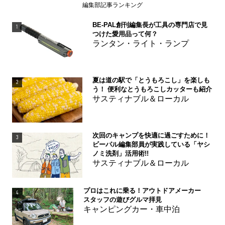
編集部記事ランキング
BE-PAL創刊編集長が工具の専門店で見
1
つけた愛用品って何？
ランタン・ライト・ランプ
夏は道の駅で「とうもろこし」を楽しも
2
う！ 便利なとうもろこしカッターも紹介
サスティナブル＆ローカル
次回のキャンプを快適に過ごすために！
3
ビーパル編集部員が実践している「ヤシ
ノミ洗剤」活用術!!
サスティナブル＆ローカル
プロはこれに乗る！アウトドアメーカー
4
スタッフの遊びグルマ拝見
キャンピングカー・車中泊