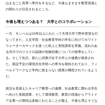
山まるごと高専へ寄付をするなど、今後もますます教育現場と
の関わりが注目されるところ。
今後も増えつつある？ 大学とのコラボレーション
一方、モンベルは10年以上にわたって天理大学で野外実習を行
なってきた。人文学部・社会教育学科の学生に向けてホワイト
ウォーターカヤックを使った机上と実技講習を実施。流れのあ
る河川でのリスクの認識や危険回避についての指導をしてい
る。そして先日、新たに武庫川女子大学との連携が発表され
た。新設予定の環境共生学部への寄与を期待されており、フィ
ールドワークなど学内に留まらない授業が構想されているよう
だ。
就活を見据えたキャリア教育への連携、社会教育に携わる学生
へ向けた実践授業、そして環境教育。教育の現場からアウトド
ア企業への期待は多岐にわたることが窺え、今後も増えそうな