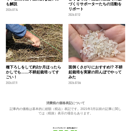
も解説
づくりサポーターたちの活動を
リポート
2026.07.14
2026.07.12
種下ろしをして約2か月ほったら
面倒くさがりにおすすめ!? 不耕
かしでも……不耕起栽培ってす
起栽培を実家の田んぼでやって
ごい！
みた
2026.07.11
2026.07.06
消費税の価格表記について
記事内の価格は基本的に総額（税込）表記です。2021年3月以前の記事に関し
ては（税抜）表示の場合もあります。