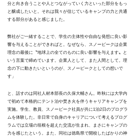
分と向き合うことや人とつながっていく力といった部分をもっ
と醸成したいと。それは我々が信じているキャンプの力と共通
する部分があると感じました。
弊社がご一緒することで、学生の主体性や自由な発想に良い影
響を与えることができればと。なぜなら、スノーピークは企業
理念の最後に〝地球上の全てのものに良い影響を与えます〟と
いう言葉で締めています。企業人として、また人間として。理
念の下に動きたいというのが、スノーピークとしての想いで
す」
と、話すのは同社人材本部長の久保大輔さん。昨秋には大学内
で初めて本格的にテント泊や焚き火を伴うキャリアキャンプを
実施。学生、教員、スノーピーク社員が共に1泊2日のプログラ
ムを体験した。非日常で自身のキャリアについて考えるプログ
ラムでは立場の垣根を超えた交流が生まれ、まさにキャンプの
力を感じたという。また、同社は徳島県で開校したばかりの神