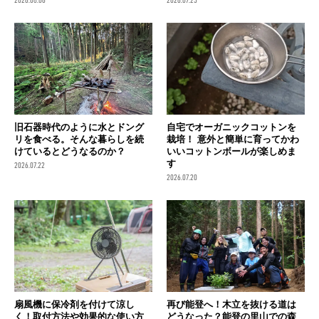
2026.08.06
2026.07.25
旧石器時代のように水とドング
自宅でオーガニックコットンを
リを食べる。そんな暮らしを続
栽培！ 意外と簡単に育ってかわ
けているとどうなるのか？
いいコットンボールが楽しめま
す
2026.07.22
2026.07.20
扇風機に保冷剤を付けて涼し
再び能登へ！木立を抜ける道は
く！取付方法や効果的な使い方
どうなった？能登の里山での森