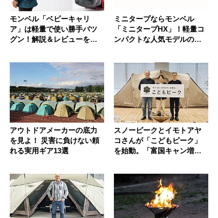
モンベル「ベビーキャリ
ミニタープならモンベル
ア」は軽量で使い勝手バツ
「ミニタープHX」！軽量コ
グン！解説＆レビューを紹
ンパクトな人気モデルの魅
介
力を解説
アウトドアメーカーの底力
スノーピークとイモトアヤ
を見よ！ 災害に負けない頼
コさんが「こどもピーク」
れる実用ギア13選
を始動。「富国キャン増
え」にも期...