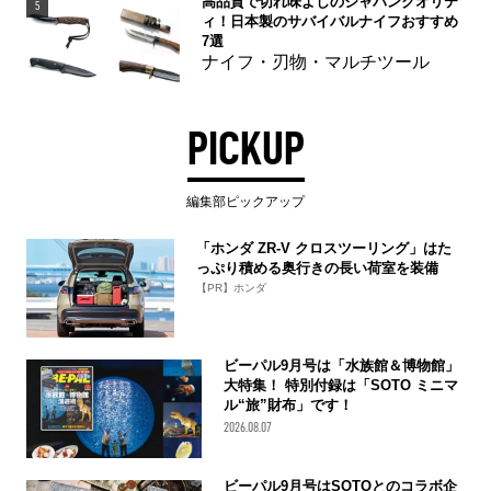
高品質で切れ味よしのジャパンクオリテ
5
ィ！日本製のサバイバルナイフおすすめ
7選
ナイフ・刃物・マルチツール
PICKUP
編集部ピックアップ
「ホンダ ZR-V クロスツーリング」はた
っぷり積める奥行きの長い荷室を装備
【PR】ホンダ
ビーパル9月号は「水族館＆博物館」
大特集！ 特別付録は「SOTO ミニマ
ル“旅”財布」です！
2026.08.07
ビーパル9月号はSOTOとのコラボ企