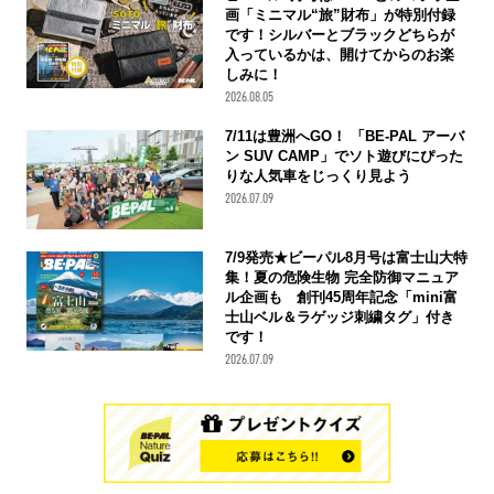
画「ミニマル“旅”財布」が特別付録
です！シルバーとブラックどちらが
入っているかは、開けてからのお楽
しみに！
2026.08.05
7/11は豊洲へGO！ 「BE-PAL アーバ
ン SUV CAMP」でソト遊びにぴった
りな人気車をじっくり見よう
2026.07.09
7/9発売★ビーパル8月号は富士山大特
集！夏の危険生物 完全防御マニュア
ル企画も 創刊45周年記念「mini富
士山ベル＆ラゲッジ刺繍タグ」付き
です！
2026.07.09