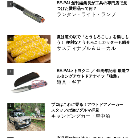
BE-PAL創刊編集長が工具の専門店で見
1
つけた愛用品って何？
ランタン・ライト・ランプ
夏は道の駅で「とうもろこし」を楽しも
2
う！ 便利なとうもろこしカッターも紹介
サスティナブル＆ローカル
BE-PAL×トヨクニ ／ 45周年記念 鍛造フ
3
ルタングアウトドアナイフ「独遊」
道具・ギア
プロはこれに乗る！アウトドアメーカー
4
スタッフの遊びグルマ拝見
キャンピングカー・車中泊