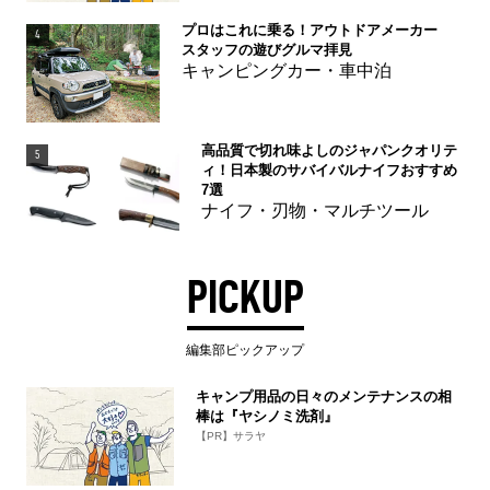
プロはこれに乗る！アウトドアメーカー
4
スタッフの遊びグルマ拝見
キャンピングカー・車中泊
高品質で切れ味よしのジャパンクオリテ
5
ィ！日本製のサバイバルナイフおすすめ
7選
ナイフ・刃物・マルチツール
PICKUP
編集部ピックアップ
キャンプ用品の日々のメンテナンスの相
棒は『ヤシノミ洗剤』
【PR】サラヤ