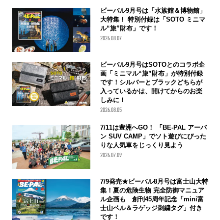
ビーパル9月号は「水族館＆博物館」
大特集！ 特別付録は「SOTO ミニマ
ル“旅”財布」です！
2026.08.07
ビーパル9月号はSOTOとのコラボ企
画「ミニマル“旅”財布」が特別付録
です！シルバーとブラックどちらが
入っているかは、開けてからのお楽
しみに！
2026.08.05
7/11は豊洲へGO！ 「BE-PAL アーバ
ン SUV CAMP」でソト遊びにぴった
りな人気車をじっくり見よう
2026.07.09
7/9発売★ビーパル8月号は富士山大特
集！夏の危険生物 完全防御マニュア
ル企画も 創刊45周年記念「mini富
士山ベル＆ラゲッジ刺繍タグ」付き
です！