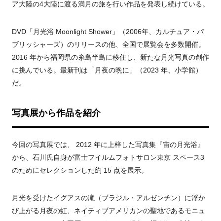
ア大陸の
4
大陸に渡る満月の旅を行い作品を発表し続けている。
DVD
「月光浴
Moonlight Shower
」（
2006
年、カルチュア・パ
ブリッシャーズ
）のリリースの他
、全国で展覧会を多数開催。
2016 年から福岡県の糸島半島に移住し、新たな月光写真の創作
に挑んでいる。最新刊は「月夜の晩に」（
2023
年、小学館
）
だ。
写真展から作品を紹介
今回の写真展では、
2012
年に上梓した写真集『宙の月光浴』
から、石川氏自身が富士フイルムフォトサロン東京 スペース
3
のためにセレクションした約
15
点を展示。
月光を受けたイグアスの滝
（
ブラジル・アルゼンチン
）
に浮か
び上がる月夜の虹、ネイティブアメリカンの聖地であるモニュ