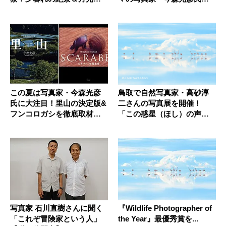
頼りのハイキ...
滋賀&東...
この夏は写真家・今森光彦
鳥取で自然写真家・高砂淳
氏に大注目！里山の決定版&
二さんの写真展を開催！
フンコロガシを徹底取材し
「この惑星（ほし）の声を
た写真...
聴く」
写真家 石川直樹さんに聞く
『Wildlife Photographer of
「これぞ冒険家という人」
the Year』最優秀賞を...