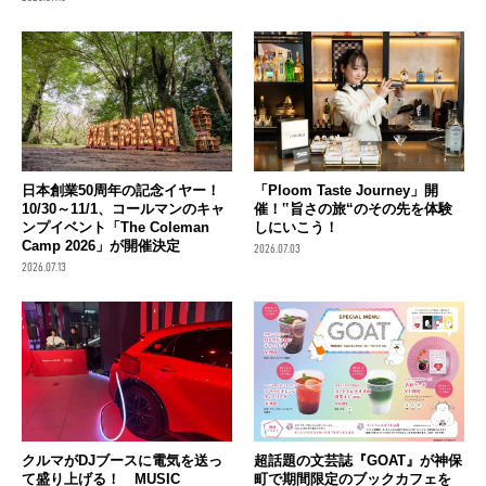
日本創業50周年の記念イヤー！
「Ploom Taste Journey」開
10/30～11/1、コールマンのキャ
催！‟旨さの旅“のその先を体験
ンプイベント「The Coleman
しにいこう！
Camp 2026」が開催決定
2026.07.03
2026.07.13
クルマがDJブースに電気を送っ
超話題の文芸誌『GOAT』が神保
て盛り上げる！ MUSIC
町で期間限定のブックカフェを