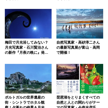
梅田で月光浴してみない？
自然写真家・高砂淳二さん
月光写真家・石川賢治さん
の最新写真展が富山・高岡
の新作『月夜の晩に』発
で開催！
売！
ポルトガルの世界遺産の
琵琶湖をとりまくすべての
街・シントラでホタル観
自然と人との関わりがテー
察！夕暮れの絶景＆月光が
マの写真家・今森光彦氏、