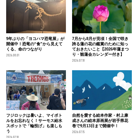
9年ぶりの「ヨコハマ恐竜展」が
7月から8月が見頃！全国で咲き
開催中！恐竜の“食”から見えて
誇る蓮の花の鑑賞のために知っ
くる、命のつながり
ておきたいこと【2026年蓮まつ
り・観蓮会カレンダー付き】
2026.08.01
2026.07.18
フジロックは暑いよ、マイボト
自然を愛する絵本作家・村上康
ルをお忘れなく！サーモス給水
成さんの絵本原画展が岩手県花
スポットで「輪投げ」も楽しも
巻で9月13日まで開催中！
う
2026.07.15
2026.07.18