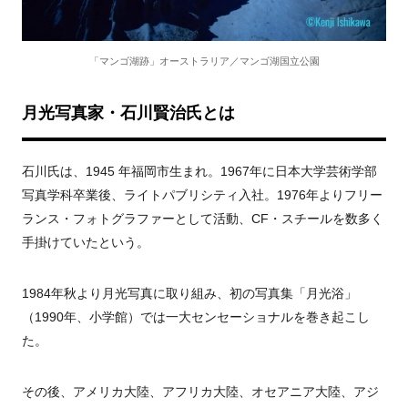
「マンゴ湖跡」オーストラリア／マンゴ湖国立公園
月光写真家・石川賢治氏とは
石川氏は、
1945
年福岡市生まれ。
1967
年に日本大学芸術学部
写真学科卒業後、ライトパブリシティ入社。
1976
年よりフリー
ランス・フォトグラファーとして活動、
CF
・スチールを数多く
手掛けていたという。
1984
年秋より月光写真に取り組み、初の写真集「月光浴」
（1990
年、小学館
）
では一大センセーショナルを巻き起こし
た。
その後、アメリカ大陸、アフリカ大陸、オセアニア大陸、アジ