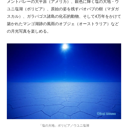
メントバレーの大平原
（
アメリカ
）
、銀色に輝く塩の大地・ウ
ユニ塩湖
（
ボリビア
）
、原始の姿を残すバオバブの樹
（
マダガ
スカル
）
、ガラパゴス諸島の化石的動物、そして
4
万年をかけて
築かれたマンゴ湖跡の風雨のオブジェ
（
オーストラリア
）
など
の月光写真を楽しめる。
「塩の大地」ボリビア／ウユニ塩湖