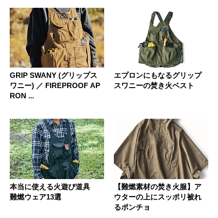
GRIP SWANY (グリップス
エプロンにもなるグリップ
ワニー) ／ FIREPROOF AP
スワニーの焚き火ベスト
RON ...
本当に使える火遊び道具
【難燃素材の焚き火服】ア
難燃ウェア13選
ウターの上にスッポリ被れ
るポンチョ