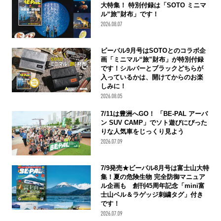
大特集！ 特別付録は「SOTO ミニマ
ル“旅”財布」です！
2026.08.07
ビーパル9月号はSOTOとのコラボ企
画「ミニマル“旅”財布」が特別付録
です！シルバーとブラックどちらが
入っているかは、開けてからのお楽
しみに！
2026.08.05
7/11は豊洲へGO！ 「BE-PAL アーバ
ン SUV CAMP」でソト遊びにぴった
りな人気車をじっくり見よう
2026.07.09
7/9発売★ビーパル8月号は富士山大特
集！夏の危険生物 完全防御マニュア
ル企画も 創刊45周年記念「mini富
士山ベル＆ラゲッジ刺繍タグ」付き
です！
2026.07.09