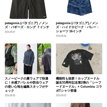
patagonia (パタゴニア) ／メン
patagonia (パタゴニア)／メン
ズ・バギーズ・ロング ７インチ
ズ・ハイドロピーク・バレー・
ショーツ 16インチ
2026.08.07
2026.08.06
スノーピークの夏ウェアで快適
機能性も抜群！カップヌードル
に！冷感アパレルや防虫ウェア
誕生55周年記念第2弾の「シーフ
の使い心地を編集スタッフがチ
ードヌードル」× Columbia コラ
ェック
ボTシャツ登場
2026.08.05
2026.08.02