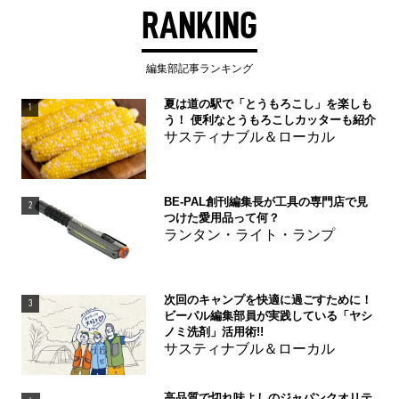
RANKING
編集部記事ランキング
夏は道の駅で「とうもろこし」を楽しも
1
う！ 便利なとうもろこしカッターも紹介
サスティナブル＆ローカル
BE-PAL創刊編集長が工具の専門店で見
2
つけた愛用品って何？
ランタン・ライト・ランプ
次回のキャンプを快適に過ごすために！
3
ビーパル編集部員が実践している「ヤシ
ノミ洗剤」活用術!!
サスティナブル＆ローカル
高品質で切れ味よしのジャパンクオリテ