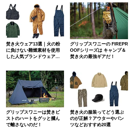
焚き火ウェア13選｜火の粉
グリップスワニーの FIREPR
に負けない難燃素材を使用
OOFシリーズは キャンプ＆
した人気ブランドウェア特
焚き火の最強ギアだ！
集
グリップスワニーは焚きビ
焚き火の服装ってどう選ぶ
ストのハートをグッと摑ん
のが正解？アウターやパン
で離さないのだ！
ツなどおすすめ20選