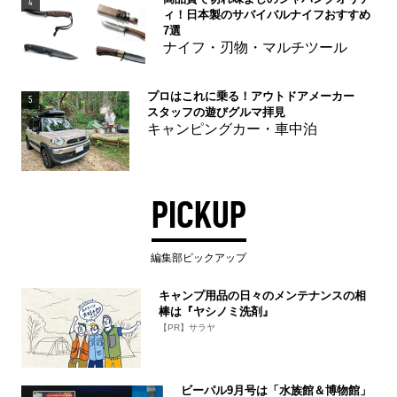
4
ィ！日本製のサバイバルナイフおすすめ
7選
ナイフ・刃物・マルチツール
プロはこれに乗る！アウトドアメーカー
5
スタッフの遊びグルマ拝見
キャンピングカー・車中泊
PICKUP
編集部ピックアップ
キャンプ用品の日々のメンテナンスの相
棒は『ヤシノミ洗剤』
【PR】サラヤ
ビーパル9月号は「水族館＆博物館」