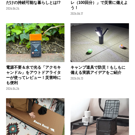
だけの持続可能な暮らしとは!?
レ（100回分）」で災害に備えよ
う！
2026.06.24
2026.06.17
電源不要＆水で光る「アクモキ
キャンプ道具で防災！もしもに
ャンドル」をアウトドアライタ
備える実践アイデアをご紹介
ーが使ってレビュー！災害時に
2026.04.13
も便利
2026.04.26