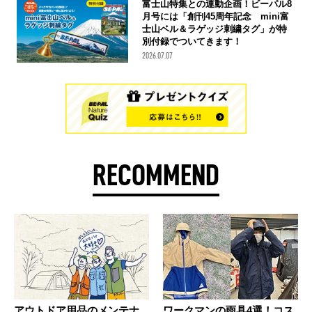
富士山特集との連動企画！ビーパル8
月号には「創刊45周年記念 mini富
士山ベル＆ラゲッジ刺繍タグ」が特
別付録でついてきます！
2026.07.07
RECOMMEND
アウトドア用品のメンテナ
ワークマンの雨具4選！コス