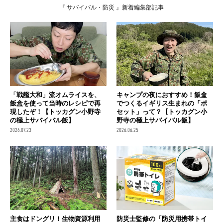
『 サバイバル・防災 』新着編集部記事
「戦艦大和」流オムライスを、
キャンプの夜におすすめ！飯盒
飯盒を使って当時のレシピで再
でつくるイギリス生まれの「ポ
現したぞ！【トッカグン小野寺
セット」って？【トッカグン小
の極上サバイバル飯】
野寺の極上サバイバル飯】
2026.07.23
2026.06.25
主食はドングリ！生物資源利用
防災士監修の「防災用携帯トイ