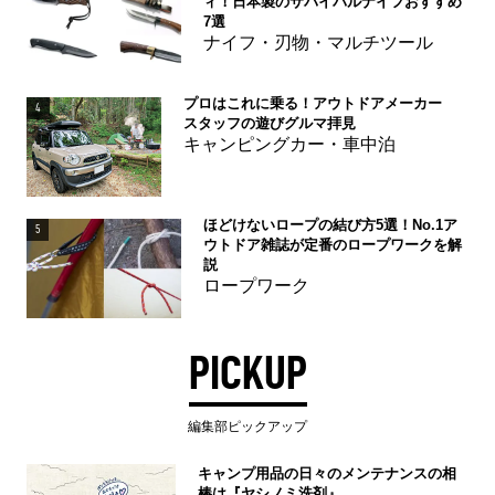
ィ！日本製のサバイバルナイフおすすめ
7選
ナイフ・刃物・マルチツール
プロはこれに乗る！アウトドアメーカー
4
スタッフの遊びグルマ拝見
キャンピングカー・車中泊
ほどけないロープの結び方5選！No.1ア
5
ウトドア雑誌が定番のロープワークを解
説
ロープワーク
PICKUP
編集部ピックアップ
キャンプ用品の日々のメンテナンスの相
棒は『ヤシノミ洗剤』