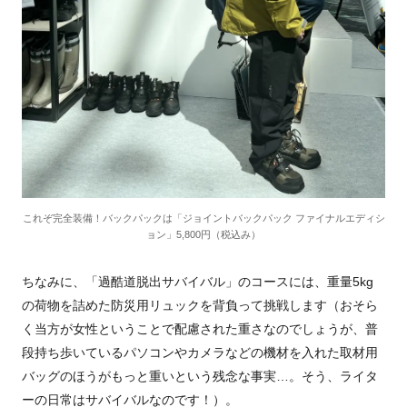
これぞ完全装備！バックパックは「ジョイントバックパック ファイナルエディシ
ョン」5,800円（税込み）
ちなみに、「過酷道脱出サバイバル」のコースには、重量5kg
の荷物を詰めた防災用リュックを背負って挑戦します（おそら
く当方が女性ということで配慮された重さなのでしょうが、普
段持ち歩いているパソコンやカメラなどの機材を入れた取材用
バッグのほうがもっと重いという残念な事実…。そう、ライタ
ーの日常はサバイバルなのです！）。