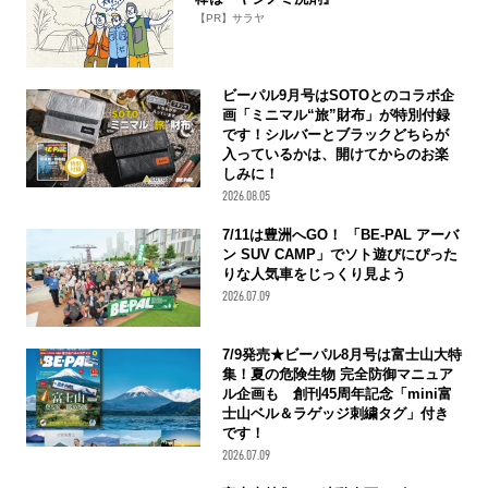
【PR】サラヤ
ビーパル9月号はSOTOとのコラボ企
画「ミニマル“旅”財布」が特別付録
です！シルバーとブラックどちらが
入っているかは、開けてからのお楽
しみに！
2026.08.05
7/11は豊洲へGO！ 「BE-PAL アーバ
ン SUV CAMP」でソト遊びにぴった
りな人気車をじっくり見よう
2026.07.09
7/9発売★ビーパル8月号は富士山大特
集！夏の危険生物 完全防御マニュア
ル企画も 創刊45周年記念「mini富
士山ベル＆ラゲッジ刺繍タグ」付き
です！
2026.07.09