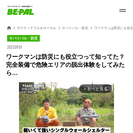
サスティナブル＆ローカル
サバイバル・防災
ワークマンは防災にも役
サバイバル・防災
2023.09.01
ワークマンは防災にも役立つって知ってた？
完全装備で危険エリアの脱出体験をしてみた
ら…
もっと見る
arrow_forward_ios