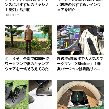
ンスにおすすめの「ヤシノ
パ抜群のおすすめレインウ
ミ洗剤」活用術
ェアを紹介
【PR】サラヤ
え、うそ、全部で6300円!?
超透湿×超放湿で大人気のワ
ワークマンで夏のキャンプ
ークマン「XShelter」！春
ウェアを一式そろえてみた
夏バージョンは暑熱リス...