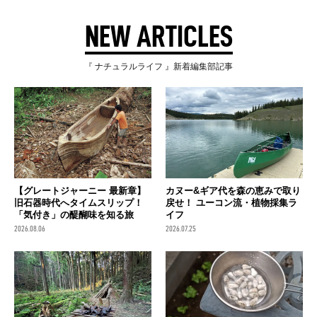
NEW ARTICLES
『 ナチュラルライフ 』新着編集部記事
【グレートジャーニー 最新章】
カヌー&ギア代を森の恵みで取り
旧石器時代へタイムスリップ！
戻せ！ ユーコン流・植物採集ラ
「気付き」の醍醐味を知る旅
イフ
2026.08.06
2026.07.25