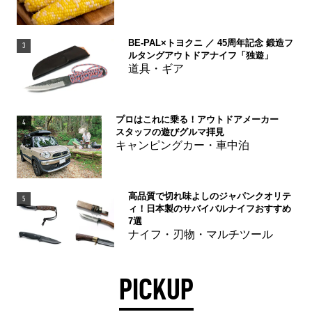
BE-PAL×トヨクニ ／ 45周年記念 鍛造フ
3
ルタングアウトドアナイフ「独遊」
道具・ギア
プロはこれに乗る！アウトドアメーカー
4
スタッフの遊びグルマ拝見
キャンピングカー・車中泊
高品質で切れ味よしのジャパンクオリテ
5
ィ！日本製のサバイバルナイフおすすめ
7選
ナイフ・刃物・マルチツール
PICKUP