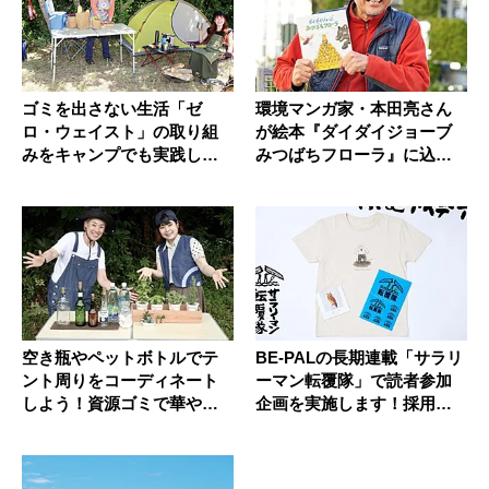
ゴミを出さない生活「ゼ
環境マンガ家・本田亮さん
ロ・ウェイスト」の取り組
が絵本『ダイダイジョーブ
みをキャンプでも実践しよ
みつばちフローラ』に込め
う！
たもの...
空き瓶やペットボトルでテ
BE-PALの長期連載「サラリ
ント周りをコーディネート
ーマン転覆隊」で読者参加
しよう！資源ゴミで華やか
企画を実施します！採用者
に
に...