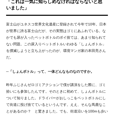
「これは一気に知らしめなければならないと思
いました」
富士山がユネスコ世界文化遺産に登録されて今年で10年。日本
が世界に誇る富士山だが、その実態はゴミにあふれている。な
かでも尿が入ったペットボトルのポイ捨ては、あまり知られて
ない問題。この尿入りペットボトルいわゆる「しょんボトル」
を撲滅しようと立ち上がったのが、環境マンガ家の本田亮さん
だ。
─「しょんボトル」って、一体どんなものなのですか。
昨年ふじさんゼロゴミアクションで僕が講演をした際に、ゴミ
拾いにも参加したんです。そのときに初めて、しょんボトルに
ついて知りました。ドライバーがおしっこをペットボトルにし
て街道に投げ捨てているというんです。ええ、そんな馬鹿なこ
とがあるのか？ と驚きました。でも、街道沿いを100mも歩い