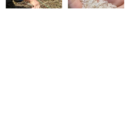
種下ろしをして約2か月ほったら
面倒くさがりにおすすめ!? 不耕
かしでも……不耕起栽培ってす
起栽培を実家の田んぼでやって
ごい！
みた
2026.07.11
2026.07.06
消費税の価格表記について
記事内の価格は基本的に総額（税込）表記です。2021年3月以前の記事に関し
ては（税抜）表示の場合もあります。
お問い合わせ
利用規約