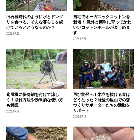
旧石器時代のように水とドング
自宅でオーガニックコットンを
リを食べる。そんな暮らしを続
栽培！ 意外と簡単に育ってかわ
けているとどうなるのか？
いいコットンボールが楽しめま
す
2026.07.22
2026.07.20
扇風機に保冷剤を付けて涼し
再び能登へ！木立を抜ける道は
く！取付方法や効果的な使い方
どうなった？能登の里山での森
も解説
づくりサポーターたちの活動を
リポート
2026.07.14
2026.07.12