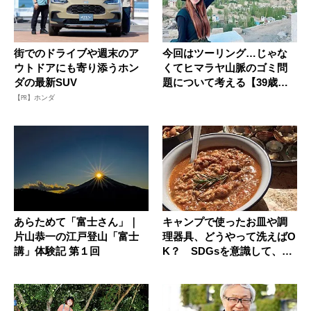
街でのドライブや週末のア
今回はツーリング…じゃな
ウトドアにも寄り添うホン
くてヒマラヤ山脈のゴミ問
ダの最新SUV
題について考える【39歳女
芸人・...
【PR】ホンダ
あらためて「富士さん」｜
キャンプで使ったお皿や調
片山恭一の江戸登山「富士
理器具、どうやって洗えばO
講」体験記 第１回
K？ SDGsを意識して、自
然...