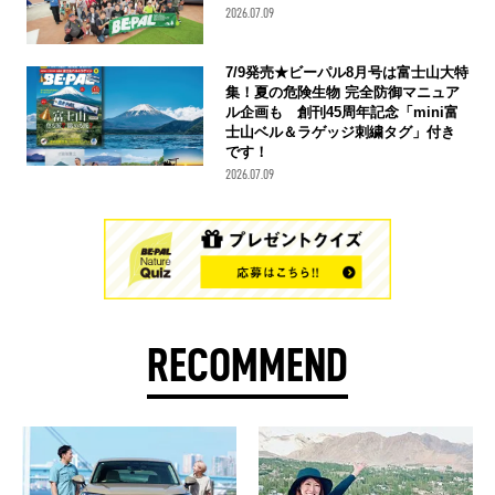
2026.07.09
7/9発売★ビーパル8月号は富士山大特
集！夏の危険生物 完全防御マニュア
ル企画も 創刊45周年記念「mini富
士山ベル＆ラゲッジ刺繍タグ」付き
です！
2026.07.09
RECOMMEND