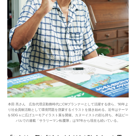
本田 亮さん 広告代理店勤務時代にCMプランナーとして活躍する傍ら、’90年よ
り社会貢献活動として環境問題を啓蒙するイラストを描き始める。近年はテーマ
をSDGｓに広げユーモアイラスト展を開催。カヌーイストの顔も持ち、本誌ビー
パルでの連載「サラリーマン転覆隊」は’97年から現在も続いている。