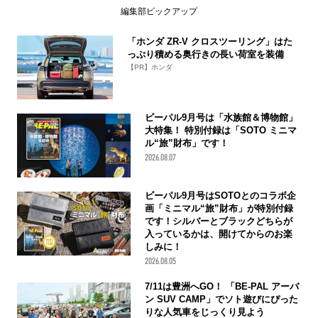
編集部ピックアップ
「ホンダ ZR-V クロスツーリング」はた
っぷり積める奥行きの長い荷室を装備
【PR】ホンダ
ビーパル9月号は「水族館＆博物館」
大特集！ 特別付録は「SOTO ミニマ
ル“旅”財布」です！
2026.08.07
ビーパル9月号はSOTOとのコラボ企
画「ミニマル“旅”財布」が特別付録
です！シルバーとブラックどちらが
入っているかは、開けてからのお楽
しみに！
2026.08.05
7/11は豊洲へGO！ 「BE-PAL アーバ
ン SUV CAMP」でソト遊びにぴった
りな人気車をじっくり見よう