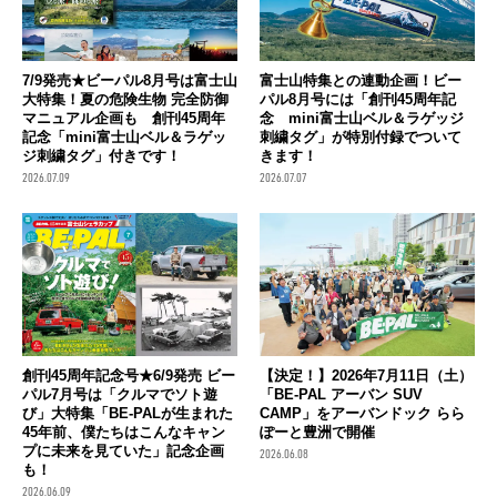
7/9発売★ビーパル8月号は富士山
富士山特集との連動企画！ビー
大特集！夏の危険生物 完全防御
パル8月号には「創刊45周年記
マニュアル企画も 創刊45周年
念 mini富士山ベル＆ラゲッジ
記念「mini富士山ベル＆ラゲッ
刺繍タグ」が特別付録でついて
ジ刺繍タグ」付きです！
きます！
2026.07.09
2026.07.07
創刊45周年記念号★6/9発売 ビー
【決定！】2026年7月11日（土）
パル7月号は「クルマでソト遊
「BE-PAL アーバン SUV
び」大特集「BE-PALが生まれた
CAMP」をアーバンドック らら
45年前、僕たちはこんなキャン
ぽーと豊洲で開催
プに未来を見ていた」記念企画
2026.06.08
も！
2026.06.09