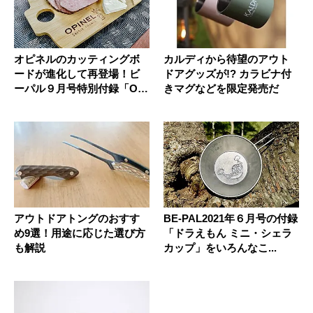
オピネルのカッティングボ
カルディから待望のアウト
ードが進化して再登場！ビ
ドアグッズが!? カラビナ付
ーパル９月号特別付録「OPI
きマグなどを限定発売だ
NE...
アウトドアトングのおすす
BE-PAL2021年６月号の付録
め9選！用途に応じた選び方
「ドラえもん ミニ・シェラ
も解説
カップ」をいろんなこ...