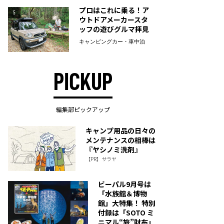
プロはこれに乗る！ア
5
ウトドアメーカースタ
ッフの遊びグルマ拝見
キャンピングカー・車中泊
PICKUP
編集部ピックアップ
キャンプ用品の日々の
メンテナンスの相棒は
『ヤシノミ洗剤』
【PR】サラヤ
ビーパル9月号は
「水族館＆博物
館」大特集！ 特別
付録は「SOTO ミ
ニマル“旅”財布」