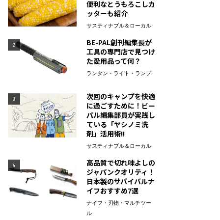
便利なとうもろこしカ
ッターも紹介
サスティナブル＆ローカル
BE-PAL創刊編集長が
2
工具の専門店で見つけ
た愛用品って何？
ランタン・ライト・ランプ
次回のキャンプを快適
3
に過ごすために！ビー
パル編集部員が実践し
ている「ヤシノミ洗
剤」活用術!!
サスティナブル＆ローカル
高品質で切れ味よしの
4
ジャパンクオリティ！
日本製のサバイバルナ
イフおすすめ7選
ナイフ・刃物・マルチツー
ル