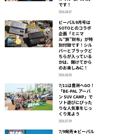
です！
2026.08.07
ビーパル9月号は
SOTOとのコラボ
企画「ミニマ
ル“旅”財布」が特
別付録です！シル
バーとブラックど
ちらが入っている
かは、開けてから
のお楽しみに！
2026.08.05
7/11は豊洲へGO！
「BE-PAL アーバ
ン SUV CAMP」で
ソト遊びにぴった
りな人気車をじっ
くり見よう
2026.07.09
7/9発売★ビーパル