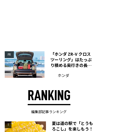
「ホンダ ZR-V クロス
PR
ツーリング」はたっぷ
り積める奥行きの長い
荷室を装備
ホンダ
RANKING
編集部記事ランキング
夏は道の駅で「とうも
1
ろこし」を楽しもう！