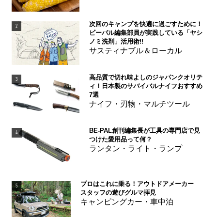
次回のキャンプを快適に過ごすために！
2
ビーパル編集部員が実践している「ヤシ
ノミ洗剤」活用術!!
サスティナブル＆ローカル
高品質で切れ味よしのジャパンクオリテ
3
ィ！日本製のサバイバルナイフおすすめ
7選
ナイフ・刃物・マルチツール
BE-PAL創刊編集長が工具の専門店で見
4
つけた愛用品って何？
ランタン・ライト・ランプ
プロはこれに乗る！アウトドアメーカー
5
スタッフの遊びグルマ拝見
キャンピングカー・車中泊