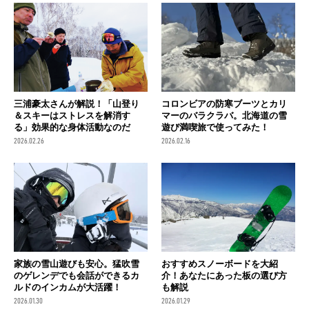
三浦豪太さんが解説！「山登り
コロンビアの防寒ブーツとカリ
＆スキーはストレスを解消す
マーのバラクラバ。北海道の雪
る」効果的な身体活動なのだ
遊び満喫旅で使ってみた！
2026.02.26
2026.02.16
家族の雪山遊びも安心。猛吹雪
おすすめスノーボードを大紹
のゲレンデでも会話ができるカ
介！あなたにあった板の選び方
ルドのインカムが大活躍！
も解説
2026.01.30
2026.01.29