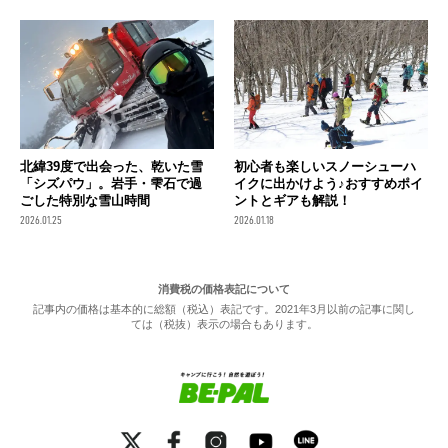
北緯39度で出会った、乾いた雪
初心者も楽しいスノーシューハ
「シズパウ」。岩手・雫石で過
イクに出かけよう♪おすすめポイ
ごした特別な雪山時間
ントとギアも解説！
2026.01.25
2026.01.18
消費税の価格表記について
記事内の価格は基本的に総額（税込）表記です。2021年3月以前の記事に関し
ては（税抜）表示の場合もあります。