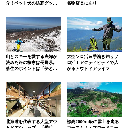
介！ペット犬の防寒グッズ
名物店長にあり！
も！
山とスキーを愛する夫婦が
大空ソロ活＆手漕ぎ釣りソ
決めた終の棲家は長野県。
ロ活！アクティビティで広
移住のポイントは「夢と現
がるアウトドアライフ
実を見極...
北海道を代表する大型アウ
標高2000ｍ級の雲上を走る
トドアショップ、「秀岳
コースも！オフロードコー