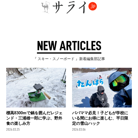
NEW ARTICLES
『 スキー・スノーボード 』新着編集部記事
標高8300mで鍋を囲んだレジェ
パパママ必見！子どもが学校に
ンド・三浦雄一郎に学ぶ、野外
いる間にお得に楽しむ、平日限
食の楽しみ方
定の雪山ハック
2026.03.25
2026.03.06