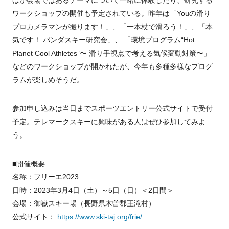
ワークショップの開催も予定されている。昨年は「
You
の滑り
プロカメラマンが撮ります！」、「一本杖で滑ろう！」、「本
気です！ パンダスキー研究会」、 「環境プログラム
“Hot
Planet Cool Athletes”
〜 滑り手視点で考える気候変動対策〜」
などのワークショップが開かれたが、今年も多種多様なプログ
ラムが楽しめそうだ。
参加申し込みは当日までスポーツエントリー公式サイトで受付
予定。テレマークスキーに興味がある人はぜひ参加してみよ
う。
■開催概要
名称：フリーエ2023
日時：2023年3月4日（土）～5日（日）＜2日間＞
会場：御嶽スキー場（長野県木曽郡王滝村）
公式サイト：
https://www.ski-taj.org/frie/