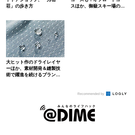
荘」の歩き方
スほか、御嶽スキー場のグ
リー...
大ヒット作のドライレイヤ
ーほか、素材開発＆縫製技
術で躍進を続けるブランド
「ファイ...
Recommended by