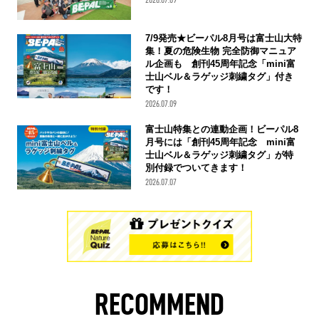
7/9発売★ビーパル8月号は富士山大特
集！夏の危険生物 完全防御マニュア
ル企画も 創刊45周年記念「mini富
士山ベル＆ラゲッジ刺繍タグ」付き
です！
2026.07.09
富士山特集との連動企画！ビーパル8
月号には「創刊45周年記念 mini富
士山ベル＆ラゲッジ刺繍タグ」が特
別付録でついてきます！
2026.07.07
RECOMMEND