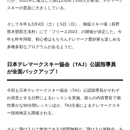
たが、
2022
年に復活した際は
2
日間で
255
人が参加。テレマーク
スキーの普及に大きくしている。
そして今年も
3
月
4
日（土）と
5
日（日）、御嶽スキー場（長野
県木曽郡王滝村）にて「フリーエ
2023
」の開催が決定した。今
年も昨年同様、初心者はもちろんテレマーク愛好家も楽しめる
多種多彩なプログラムがあるようだ。
日本テレマークスキー協会（
TAJ
）公認指導員
が全面バックアップ！
今回も日本テレマークスキー協会（
TAJ
）公認指導員がそれぞ
れ得意とする分野によるレッスンを実施。彼らの内容豊富で個
性豊かな
90
分間レッスンほか、TAJ主催によるテレマークスキ
ー技術検定も開催される。
さらに飛び入りで参加できる
1
時間無料の「飛び入り体験会」を