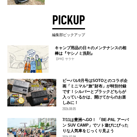
PICKUP
編集部ピックアップ
キャンプ用品の日々のメンテナンスの相
棒は『ヤシノミ洗剤』
【PR】サラヤ
ビーパル9月号はSOTOとのコラボ企
画「ミニマル“旅”財布」が特別付録
です！シルバーとブラックどちらが
入っているかは、開けてからのお楽
しみに！
2026.08.05
7/11は豊洲へGO！ 「BE-PAL アーバ
ン SUV CAMP」でソト遊びにぴった
りな人気車をじっくり見よう
2026.07.09