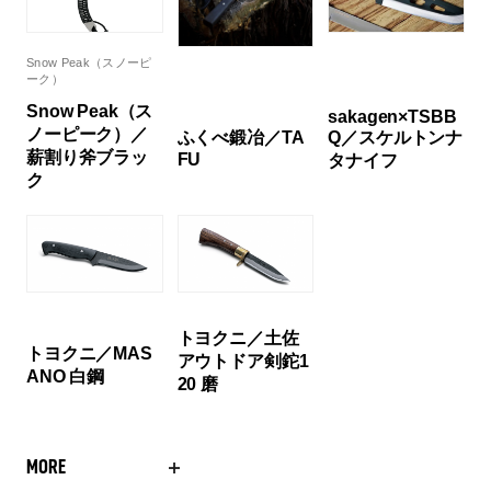
Snow Peak（スノーピ
ーク）
Snow Peak（ス
sakagen×TSBB
ノーピーク）／
Q／スケルトンナ
ふくべ鍛冶／TA
薪割り斧ブラッ
FU
タナイフ
ク
トヨクニ／土佐
トヨクニ／MAS
アウトドア剣鉈1
ANO 白鋼
20 磨
MORE