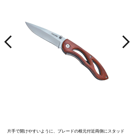
温か
片手で開けやすいように、ブレードの根元付近両側にスタッド