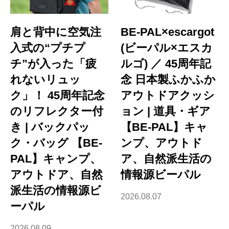
肩と背中に空気注
BE-PAL×escargot
入式の“プチプ
(ビーパル×エスカ
チ”が入った「疲
ルゴ) ／ 45周年記
れないリュッ
念 日本製ふかふか
ク」！ 45周年記念
アウトドアクッシ
のリフレクター付
ョン | 道具・ギア
き | バックパッ
【BE-PAL】キャ
ク・バッグ 【BE-
ンプ、アウトド
PAL】キャンプ、
ア、自然派生活の
アウトドア、自然
情報源ビーパル
派生活の情報源ビ
2026.08.07
ーパル
2026.08.09