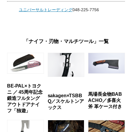
ユニバーサルトレーディング
048-225-7756
「ナイフ・刃物・マルチツール」一覧
BE-PAL×トヨク
ニ ／ 45周年記念
馬場長金物BAB
sakagen×TSBB
鍛造フルタング
ACHO／多喜火
Q／スケルトンア
アウトドアナイ
斧 革ケース付き
ックス
フ「独遊」