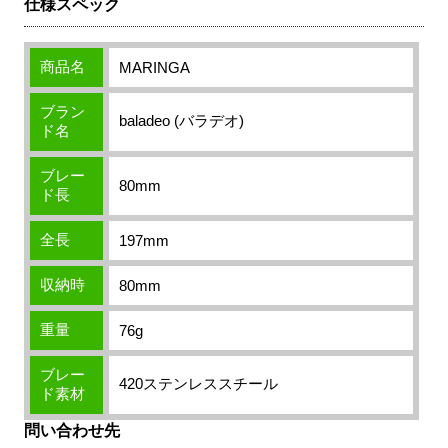
仕様スペック
商品名
MARINGA
ブラン
baladeo (バラデオ)
ド名
ブレー
80mm
ド長
全長
197mm
収納時
80mm
重量
76g
ブレー
420ステンレススチール
ド素材
問い合わせ先