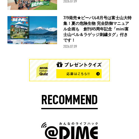
2026.07.09
7/9発売★ビーパル8月号は富士山大特
集！夏の危険生物 完全防御マニュア
ル企画も 創刊45周年記念「mini富
士山ベル＆ラゲッジ刺繍タグ」付き
です！
2026.07.09
RECOMMEND