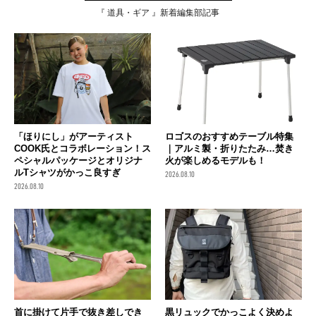
『 道具・ギア 』新着編集部記事
「ほりにし」がアーティスト
ロゴスのおすすめテーブル特集
COOK氏とコラボレーション！ス
｜アルミ製・折りたたみ…焚き
ペシャルパッケージとオリジナ
火が楽しめるモデルも！
ルTシャツがかっこ良すぎ
2026.08.10
2026.08.10
首に掛けて片手で抜き差しでき
黒リュックでかっこよく決めよ