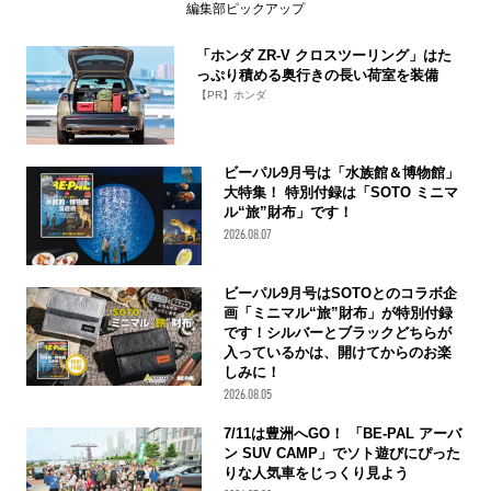
編集部ピックアップ
「ホンダ ZR-V クロスツーリング」はた
っぷり積める奥行きの長い荷室を装備
【PR】ホンダ
ビーパル9月号は「水族館＆博物館」
大特集！ 特別付録は「SOTO ミニマ
ル“旅”財布」です！
2026.08.07
ビーパル9月号はSOTOとのコラボ企
画「ミニマル“旅”財布」が特別付録
です！シルバーとブラックどちらが
入っているかは、開けてからのお楽
しみに！
2026.08.05
7/11は豊洲へGO！ 「BE-PAL アーバ
ン SUV CAMP」でソト遊びにぴった
りな人気車をじっくり見よう