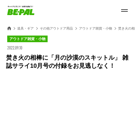
道具・ギア
その他アウトドア用品
アウトドア雑貨・小物
焚き火の相
アウトドア雑貨・小物
2022.09.10
焚き火の相棒に「月の沙漠のスキットル」 雑
誌サライ10月号の付録をお見逃しなく！
Loaded
:
100.00%
/
Unmute