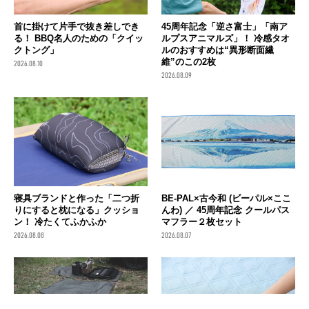
首に掛けて片手で抜き差しでき
45周年記念「逆さ富士」「南ア
る！ BBQ名人のための「クイッ
ルプスアニマルズ」！ 冷感タオ
クトング」
ルのおすすめは“異形断面繊
維”のこの2枚
2026.08.10
2026.08.09
寝具ブランドと作った「二つ折
BE-PAL×古今和 (ビーパル×ここ
りにすると枕になる」クッショ
んわ) ／ 45周年記念 クールパス
ン！ 冷たくてふかふか
マフラー２枚セット
2026.08.08
2026.08.07