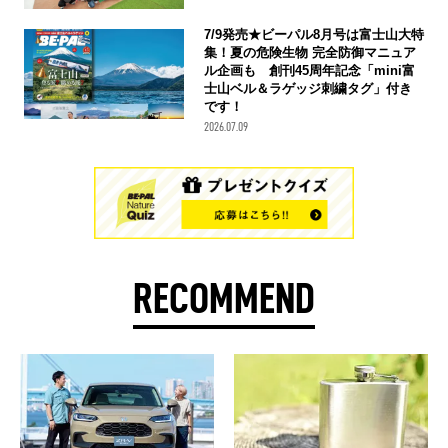
7/9発売★ビーパル8月号は富士山大特
集！夏の危険生物 完全防御マニュア
ル企画も 創刊45周年記念「mini富
士山ベル＆ラゲッジ刺繍タグ」付き
です！
2026.07.09
RECOMMEND