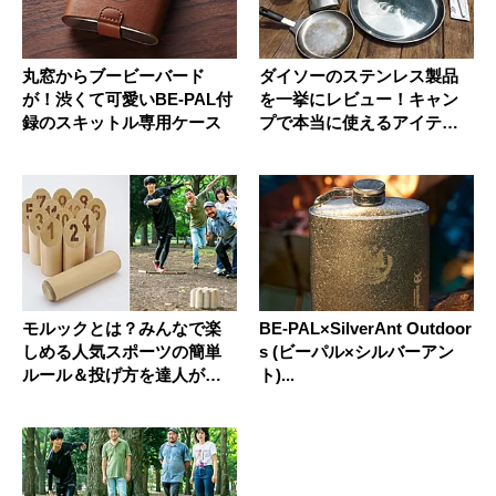
丸窓からブービーバード
ダイソーのステンレス製品
が！渋くて可愛いBE-PAL付
を一挙にレビュー！キャン
録のスキットル専用ケース
プで本当に使えるアイテムT
OP1...
モルックとは？みんなで楽
BE-PAL×SilverAnt Outdoor
しめる人気スポーツの簡単
s (ビーパル×シルバーアン
ルール＆投げ方を達人が解
ト)...
説