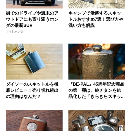
街でのドライブや週末のア
キャンプで活躍するスキッ
ウトドアにも寄り添うホン
トルおすすめ7選！選び方や
ダの最新SUV
洗い方も解説
【PR】ホンダ
ダイソーのスキットルを徹
『BE-PAL』45周年記念商品
底レビュー！売り切れ続出
の第一弾は、純チタンを結
の理由はなんだ？
晶化した「きらきらスキッ...