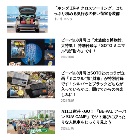
「ホンダ ZR-V クロスツーリング」はた
っぷり積める奥行きの長い荷室を装備
【PR】ホンダ
ビーパル9月号は「水族館＆博物館」
大特集！ 特別付録は「SOTO ミニマ
ル“旅”財布」です！
2026.08.07
ビーパル9月号はSOTOとのコラボ企
画「ミニマル“旅”財布」が特別付録
です！シルバーとブラックどちらが
入っているかは、開けてからのお楽
しみに！
2026.08.05
7/11は豊洲へGO！ 「BE-PAL アーバ
ン SUV CAMP」でソト遊びにぴった
りな人気車をじっくり見よう
2026.07.09