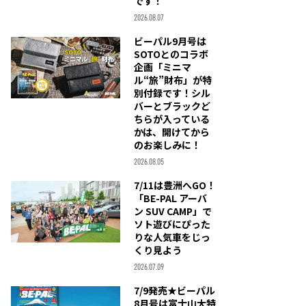
です！
2026.08.07
ビーパル9月号は
SOTOとのコラボ
企画「ミニマ
ル“旅”財布」が特
別付録です！シル
バーとブラックど
ちらが入っている
かは、開けてから
のお楽しみに！
2026.08.05
7/11は豊洲へGO！
「BE-PAL アーバ
ン SUV CAMP」で
ソト遊びにぴった
りな人気車をじっ
くり見よう
2026.07.09
7/9発売★ビーパル
8月号は富士山大特