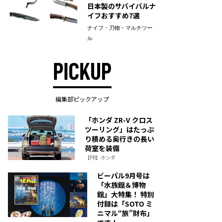
日本製のサバイバルナ
イフおすすめ7選
ナイフ・刃物・マルチツー
ル
PICKUP
編集部ピックアップ
「ホンダ ZR-V クロス
ツーリング」はたっぷ
り積める奥行きの長い
荷室を装備
【PR】ホンダ
ビーパル9月号は
「水族館＆博物
館」大特集！ 特別
付録は「SOTO ミ
ニマル“旅”財布」