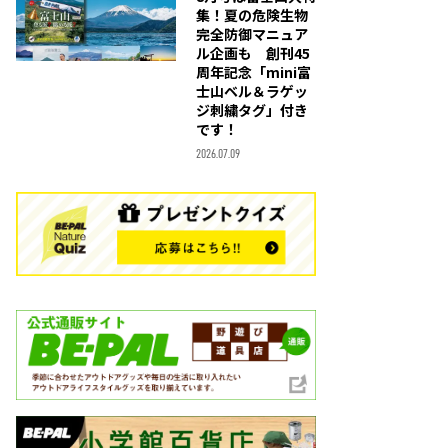
集！夏の危険生物
完全防御マニュア
ル企画も 創刊45
周年記念「mini富
士山ベル＆ラゲッ
ジ刺繍タグ」付き
です！
2026.07.09