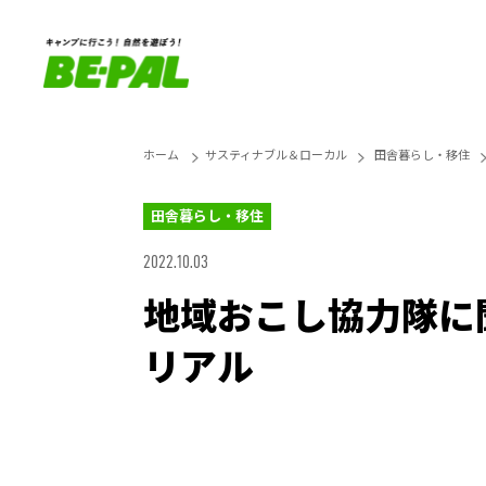
ホーム
サスティナブル＆ローカル
田舎暮らし・移住
田舎暮らし・移住
2022.10.03
地域おこし協力隊に
リアル
Unmute