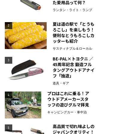
た愛用品って何？
ランタン・ライト・ランプ
夏は道の駅で「とうも
2
ろこし」を楽しもう！
便利なとうもろこしカ
ッターも紹介
サスティナブル＆ローカル
BE-PAL×トヨクニ ／
3
45周年記念 鍛造フル
タングアウトドアナイ
フ「独遊」
道具・ギア
プロはこれに乗る！ア
4
ウトドアメーカースタ
ッフの遊びグルマ拝見
キャンピングカー・車中泊
高品質で切れ味よしの
5
ジャパンクオリティ！