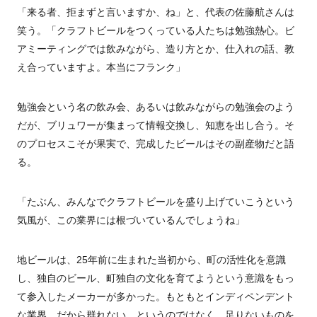
「来る者、拒まずと言いますか、ね」と、代表の佐藤航さんは
笑う。「クラフトビールをつくっている人たちは勉強熱心。ビ
アミーティングでは飲みながら、造り方とか、仕入れの話、教
え合っていますよ。本当にフランク」
勉強会という名の飲み会、あるいは飲みながらの勉強会のよう
だが、ブリュワーが集まって情報交換し、知恵を出し合う。そ
のプロセスこそが果実で、完成したビールはその副産物だと語
る。
「たぶん、みんなでクラフトビールを盛り上げていこうという
気風が、この業界には根づいているんでしょうね」
地ビールは、
25
年前に生まれた当初から、町の活性化を意識
し、独自のビール、町独自の文化を育てようという意識をもっ
て参入したメーカーが多かった。もともとインディペンデント
な業界。だから群れない、というのではなく、足りないものを