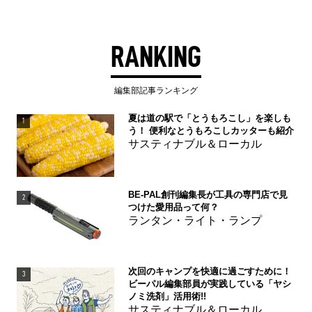
RANKING
編集部記事ランキング
夏は道の駅で「とうもろこし」を楽しも
1
う！ 便利なとうもろこしカッターも紹介
サスティナブル＆ローカル
BE-PAL創刊編集長が工具の専門店で見
2
つけた愛用品って何？
ランタン・ライト・ランプ
次回のキャンプを快適に過ごすために！
3
ビーパル編集部員が実践している「ヤシ
ノミ洗剤」活用術!!
サスティナブル＆ローカル