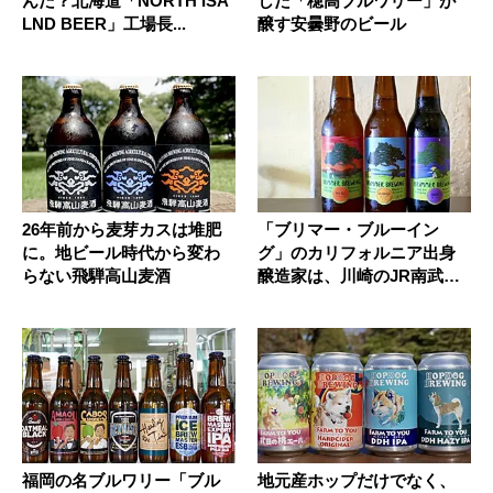
んだ？北海道「NORTH ISA
した「穂高ブルワリー」が
LND BEER」工場長...
醸す安曇野のビール
26年前から麦芽カスは堆肥
「ブリマー・ブルーイン
に。地ビール時代から変わ
グ」のカリフォルニア出身
らない飛騨高山麦酒
醸造家は、川崎のJR南武線
沿線を選...
福岡の名ブルワリー「ブル
地元産ホップだけでなく、