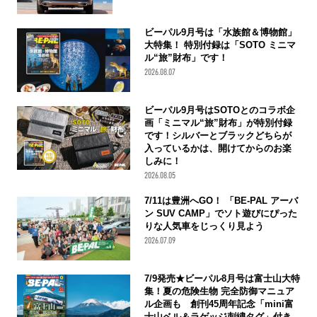
ビーパル9月号は「水族館＆博物館」
大特集！ 特別付録は「SOTO ミニマ
ル“旅”財布」です！
2026.08.07
ビーパル9月号はSOTOとのコラボ企
画「ミニマル“旅”財布」が特別付録
です！シルバーとブラックどちらが
入っているかは、開けてからのお楽
しみに！
2026.08.05
7/11は豊洲へGO！ 「BE-PAL アーバ
ン SUV CAMP」でソト遊びにぴった
りな人気車をじっくり見よう
2026.07.09
7/9発売★ビーパル8月号は富士山大特
集！夏の危険生物 完全防御マニュア
ル企画も 創刊45周年記念「mini富
士山ベル＆ラゲッジ刺繍タグ」付き