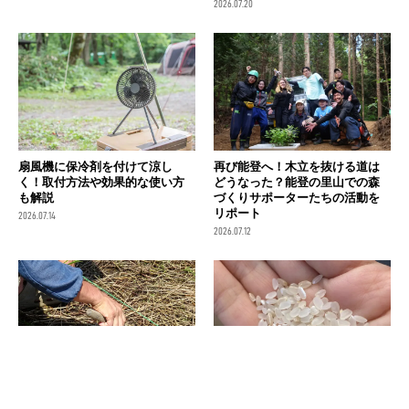
2026.07.20
扇風機に保冷剤を付けて涼し
再び能登へ！木立を抜ける道は
く！取付方法や効果的な使い方
どうなった？能登の里山での森
も解説
づくりサポーターたちの活動を
リポート
2026.07.14
2026.07.12
種下ろしをして約2か月ほったら
面倒くさがりにおすすめ!? 不耕