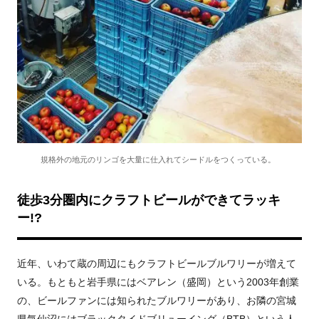
規格外の地元のリンゴを大量に仕入れてシードルをつくっている。
徒歩3分圏内にクラフトビールができてラッキ
ー!?
近年、いわて蔵の周辺にもクラフトビールブルワリーが増えて
いる。もともと岩手県にはベアレン（盛岡）という
2003
年創業
の、ビールファンには知られたブルワリーがあり、お隣の宮城
県気仙沼にはブラックタイドブリューイング（
BTB
）という人