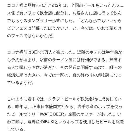
コロナ禍に見舞われたこの
2
年は、全国のビールをいったんフェ
ス側で買い取って飲食店に配分し、お客さんに店に行って飲ん
でもらうスタンプラリー形式にした。「どんな形でもいいから
ビアフェスは開催したほうがいい」と。今では、いわて蔵だけ
のフェスではないからだ。
コロナ禍前は
3
日で
3
万人が集まった。近隣のホテルは半年前か
ら予約が埋まり、駅前のラーメン屋には行列ができる。帰省す
る人で賑わうお盆が過ぎた、その翌週に開催するので、町への
経済効果は大きい。今では一関の、夏の終わりの風物詩になっ
ているようだ。
このように岩手では、クラフトビールが観光名物に成長してい
る。昨年は、
JR
東日本盛岡支社から、岩手県産のホップを使っ
たビールづくり「
IWATE BEER
」企画のオファーがあった。い
わて蔵は、遠野産の
IBUKI
というホップを使用したビールを醸造
している。