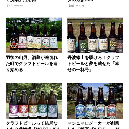
【PR】サラヤ
【PR】ホンダ
羽後の山男、酒蔵が途切れ
丹波篠山を駆けろ！クラフ
た町でクラフトビールを造
トビールと夢を載せた「幸
り始める
せの一杯号」
クラフトビールって結局な
マシュマロメーカーが創業