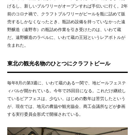
げるし、新しいブルワリーがオープンすれば手伝いに行く。
2
年
前のコロナ禍で、クラフトブルワリーがビールを瓶に詰めて販
売するしかなくなったとき、瓶詰め設備を持っていなかった遠
野醸造（遠野市）の瓶詰め作業を引き受けたのは、いわて蔵
だ。遠野醸造のラベルに、いわて蔵の王冠というレアボトルが
生まれた。
東北の観光名物のひとつにクラフトビール
毎年
8
月の第
3
週に、いわて蔵のある一関で、地ビールフェステ
ィバルが開かれている。今年で25回目になる。これだけ継続し
ているビアフェスは、少ない。はじめの数年は苦労したという
が、現在では、地元の農協や観光協会、商工会議所などが参画
する実行委員会形式で開催されている。