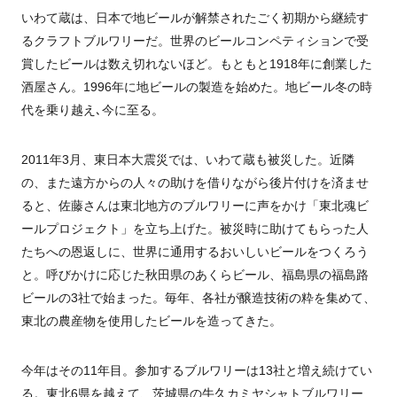
いわて蔵は、日本で地ビールが解禁されたごく初期から継続す
るクラフトブルワリーだ。世界のビールコンペティションで受
賞したビールは数え切れないほど。もともと
1918
年に創業した
酒屋さん。
1996
年に地ビールの製造を始めた。地ビール冬の時
代を乗り越え､今に至る。
2011
年
3
月、東日本大震災では、いわて蔵も被災した。近隣
の、また遠方からの人々の助けを借りながら後片付けを済ませ
ると、佐藤さんは東北地方のブルワリーに声をかけ「東北魂ビ
ールプロジェクト」を立ち上げた。被災時に助けてもらった人
たちへの恩返しに、世界に通用するおいしいビールをつくろう
と。呼びかけに応じた秋田県のあくらビール、福島県の福島路
ビールの
3
社で始まった。毎年、各社が醸造技術の粋を集めて、
東北の農産物を使用したビールを造ってきた。
今年はその
11
年目。参加するブルワリーは13社と増え続けてい
る。東北
6
県を越えて、茨城県の牛久カミヤシャトブルワリー