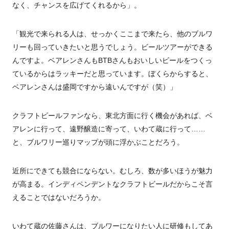
なく、チャンスを広げてくれるから」。
「観光で来られる人は、せっかくここまで来たら、他のブルワ
リーも回っていきたいと思うでしょう。ビールツアーができる
んですよ。ベアレンさんも
BTB
さんもおいしいビールをつくっ
ているからはラッキーだと思っています。ぼくらからすると、
ベアレンさんは盛岡ですから遠いんですが（笑）」
クラフトビールファンなら、東北方面に行く機会があれば、ベ
アレンに行って、遠野醸造に寄って、いわて蔵に行って……
と、ブルワリー巡りマップが頭に浮かぶことだろう。
近所にできても競合にならない。むしろ、数が多いほうが魅力
が高まる。インディペンデントなクラフトビールだからこそ言
えることではないだろうか。
いわて蔵の佐藤さんは、ブルワーになりたい人に研修もしてあ