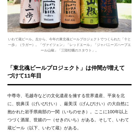
いわて蔵ビール。左から、今年の東北魂ビールプロジェクトでつくられた「十と
一歩」（ラガー）。「ヴァイツェン」「レッドエール」「ジャパニーズハーブエ
ール山椒」「三陸牡蠣のスタウト」。
「東北魂ビールプロジェクト」は仲間が増えて
づけて
11
年目
中尊寺、毛越寺などの文化遺産を擁する世界遺産、平泉を北
に、猊鼻渓（げいびけい）、厳美渓（げんびけい）の大自然に
抱かれた岩手県南部の一関（いちのせき）。ここに
100
年以上
つづく酒屋、世嬉の一（せきのいち）がある。そして、いわて
蔵ビール（以下、いわて蔵）がある。