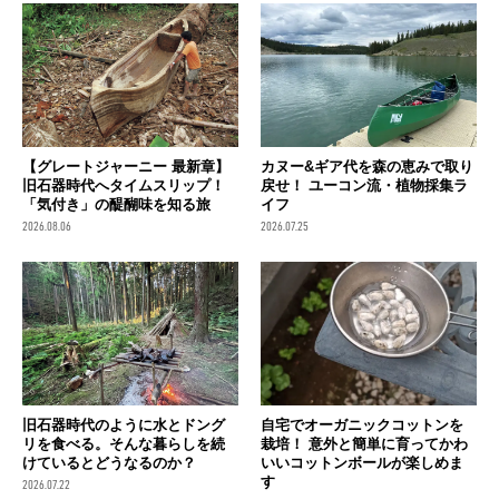
【グレートジャーニー 最新章】
カヌー&ギア代を森の恵みで取り
旧石器時代へタイムスリップ！
戻せ！ ユーコン流・植物採集ラ
「気付き」の醍醐味を知る旅
イフ
2026.08.06
2026.07.25
旧石器時代のように水とドング
自宅でオーガニックコットンを
リを食べる。そんな暮らしを続
栽培！ 意外と簡単に育ってかわ
けているとどうなるのか？
いいコットンボールが楽しめま
す
2026.07.22