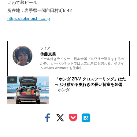
いわて蔵ビール
所在地：岩手県一関市田村町5-42
https://sekinoichi.co.jp
ライター
佐藤恵菜
ビール好きライター。日本全国ブルワリー巡りをするの
が夢。ビーパルネットでは天文記事にも関わる。＠ダイ
ムやSuits womanでも仕事中。
「ホンダ ZR-V クロスツーリング」はた
PR
っぷり積める奥行きの長い荷室を装備
ホンダ