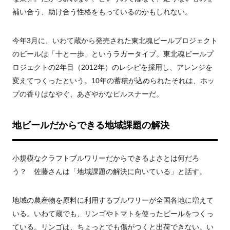
補い合う、助け合う性格をもっているのかもしれない。
今年
3
月に、いわて蔵から発売された東北魂ビールプロジェクト
のビールは「十と一歩」というラガータイプ。東北魂ビールプ
ロジェクトの
2
年目（
2012
年）のレシピを採用し、アレンジを
変えてつくったという。
10
年の蓄積が込められたそれは、ホッ
プの香りはなやぐ、あざやかなピルスナーだ。
地ビールだからできる地域課題の解決
小規模なクラフトブルワリーだからできるよさとは何だろ
う？ 佐藤さんは「地域課題の解決に向いている」と話す。
地域の農産物を原料に利用するブルワリーが全国各地に増えて
いる。いわて蔵でも、リンゴやトマトを使ったビールをつくっ
ている。リンゴは、ちょっとでも傷がつくと出荷できない。い