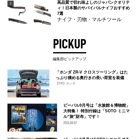
高品質で切れ味よしのジャパンクオリテ
5
ィ！日本製のサバイバルナイフおすすめ
7選
ナイフ・刃物・マルチツール
PICKUP
編集部ピックアップ
「ホンダ ZR-V クロスツーリング」はた
っぷり積める奥行きの長い荷室を装備
【PR】ホンダ
ビーパル9月号は「水族館＆博物館」
大特集！ 特別付録は「SOTO ミニマ
ル“旅”財布」です！
2026.08.07