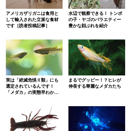
アメリカザリガニは食用と
水辺で観察できる！ トンボ
して輸入された立派な食材
の子・ヤゴのバラエティー
です［読者投稿記事］
豊かな顔ぶれを紹介
実は「絶滅危惧Ⅱ類」にも
まるでグッピー！？ヒレが
選定されているんです！
伸長する華麗なメダカたち
「メダカ」の実態早わかり
講座