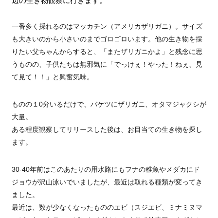
辺の生き物観察に行きます。
一番多く採れるのはマッカチン（アメリカザリガニ）。サイズ
も大きいのから小さいのまでゴロゴロいます。他の生き物を採
りたい父ちゃんからすると、「またザリガニかよ」と残念に思
うものの、子供たちは無邪気に「でっけぇ！やった！ねぇ、見
て見て！！」と興奮気味。
ものの１0分いるだけで、バケツにザリガニ、オタマジャクシが
大量。
ある程度観察してリリースした後は、お目当ての生き物を探し
ます。
30-40年前はこのあたりの用水路にもフナの稚魚やメダカにド
ジョウが沢山泳いでいましたが、最近は取れる種類が変ってき
ました。
最近は、数が少なくなったもののエビ（スジエビ、ミナミヌマ