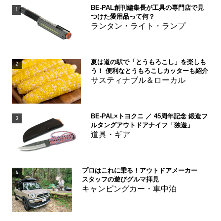
BE-PAL創刊編集長が工具の専門店で見
1
つけた愛用品って何？
ランタン・ライト・ランプ
夏は道の駅で「とうもろこし」を楽しも
2
う！ 便利なとうもろこしカッターも紹介
サスティナブル＆ローカル
BE-PAL×トヨクニ ／ 45周年記念 鍛造フ
3
ルタングアウトドアナイフ「独遊」
道具・ギア
プロはこれに乗る！アウトドアメーカー
4
スタッフの遊びグルマ拝見
キャンピングカー・車中泊