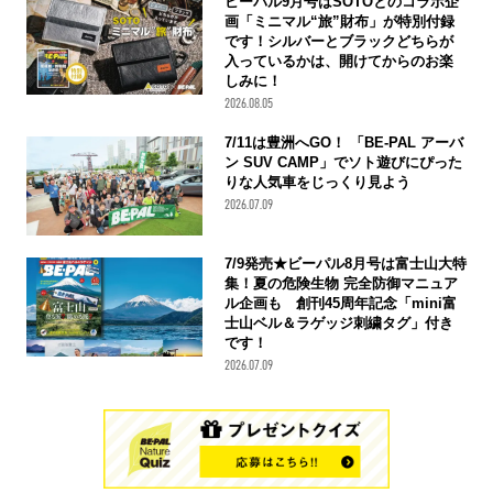
ビーパル9月号はSOTOとのコラボ企
画「ミニマル“旅”財布」が特別付録
です！シルバーとブラックどちらが
入っているかは、開けてからのお楽
しみに！
2026.08.05
7/11は豊洲へGO！ 「BE-PAL アーバ
ン SUV CAMP」でソト遊びにぴった
りな人気車をじっくり見よう
2026.07.09
7/9発売★ビーパル8月号は富士山大特
集！夏の危険生物 完全防御マニュア
ル企画も 創刊45周年記念「mini富
士山ベル＆ラゲッジ刺繍タグ」付き
です！
2026.07.09