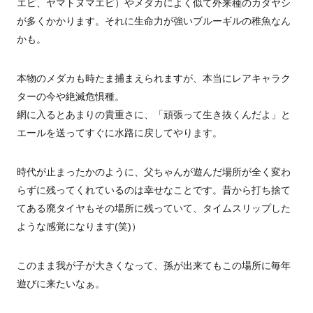
エビ、ヤマトヌマエビ）やメダカによく似て外来種のカダヤシ
が多くかかります。それに生命力が強いブルーギルの稚魚なん
かも。
本物のメダカも時たま捕まえられますが、本当にレアキャラク
ターの今や絶滅危惧種。
網に入るとあまりの貴重さに、「頑張って生き抜くんだよ」と
エールを送ってすぐに水路に戻してやります。
時代が止まったかのように、父ちゃんが遊んだ場所が全く変わ
らずに残ってくれているのは幸せなことです。昔から打ち捨て
てある廃タイヤもその場所に残っていて、タイムスリップした
ような感覚になります(笑)）
このまま我が子が大きくなって、孫が出来てもこの場所に毎年
遊びに来たいなぁ。