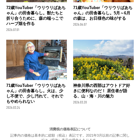
72歳YouTuber「ウリウリばあち
71歳YouTuber「ウリウリばあち
ゃん」の田舎暮らし。獣たちと
ゃん」の田舎暮らし。5月～6月
折り合うために、森の端っこで
の森は、お日様色の味がする
ハーブ畑を作る
2026.06.07
2026.07.01
71歳YouTuber「ウリウリばあち
神奈川県の西部はアウトドア好
ゃん」の田舎暮らし。火は、少
きに便利なのだ！ 居住者が語
し不便で、少し汚れて、それで
る、山・海・川の魅力
もやめられない
2026.03.20
2026.03.24
消費税の価格表記について
記事内の価格は基本的に総額（税込）表記です。2021年3月以前の記事に関し
ては（税抜）表示の場合もあります。