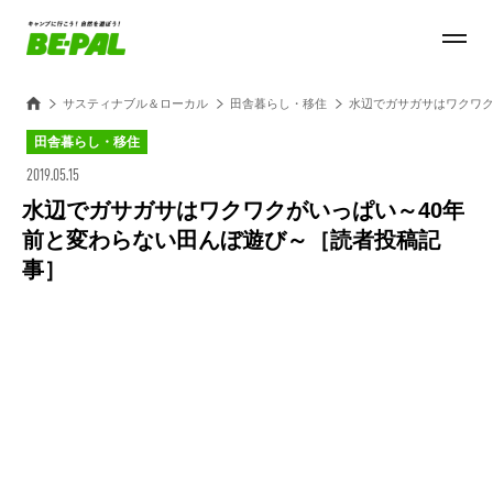
サスティナブル＆ローカル
田舎暮らし・移住
水辺でガサガサはワクワク
田舎暮らし・移住
2019.05.15
水辺でガサガサはワクワクがいっぱい～40年
前と変わらない田んぼ遊び～［読者投稿記
事］
Loaded
:
28.84%
/
Unmute