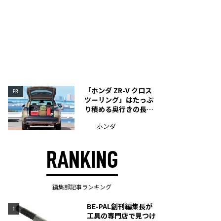
「ホンダ ZR-V クロス
PR
ツーリング」はたっぷ
り積める奥行きの長い
荷室を装備
ホンダ
RANKING
編集部記事ランキング
BE-PAL創刊編集長が
1
工具の専門店で見つけ