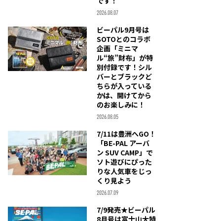
です！
2026.08.07
ビーパル9月号は
SOTOとのコラボ
企画「ミニマ
ル“旅”財布」が特
別付録です！シル
バーとブラックど
ちらが入っている
かは、開けてから
のお楽しみに！
2026.08.05
7/11は豊洲へGO！
「BE-PAL アーバ
ン SUV CAMP」で
ソト遊びにぴった
りな人気車をじっ
くり見よう
2026.07.09
7/9発売★ビーパル
8月号は富士山大特