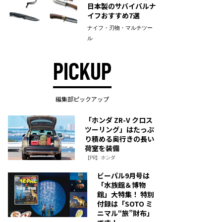
日本製のサバイバルナ
イフおすすめ7選
ナイフ・刃物・マルチツー
ル
PICKUP
編集部ピックアップ
「ホンダ ZR-V クロス
ツーリング」はたっぷ
り積める奥行きの長い
荷室を装備
【PR】ホンダ
ビーパル9月号は
「水族館＆博物
館」大特集！ 特別
付録は「SOTO ミ
ニマル“旅”財布」