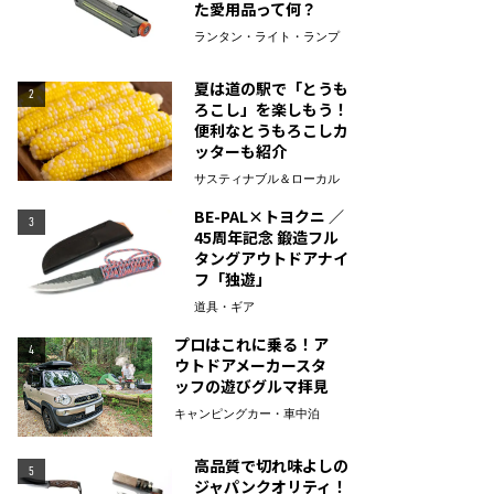
た愛用品って何？
ランタン・ライト・ランプ
夏は道の駅で「とうも
2
ろこし」を楽しもう！
便利なとうもろこしカ
ッターも紹介
サスティナブル＆ローカル
BE-PAL×トヨクニ ／
3
45周年記念 鍛造フル
タングアウトドアナイ
フ「独遊」
道具・ギア
プロはこれに乗る！ア
4
ウトドアメーカースタ
ッフの遊びグルマ拝見
キャンピングカー・車中泊
高品質で切れ味よしの
5
ジャパンクオリティ！