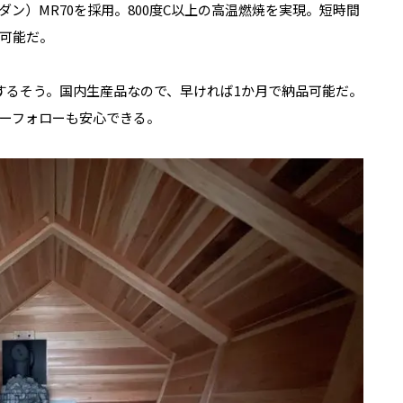
ン）MR70を採用。800度C以上の高温燃焼を実現。短時間
可能だ。
するそう。国内生産品なので、早ければ1か月で納品可能だ。
ーフォローも安心できる。