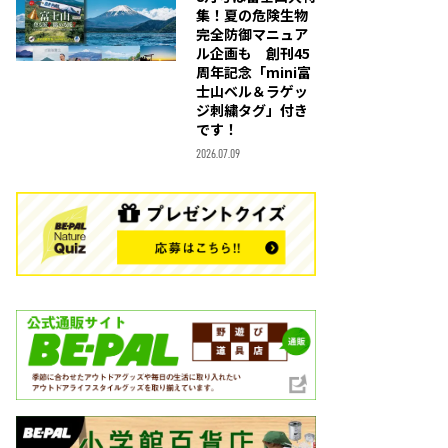
集！夏の危険生物
完全防御マニュア
ル企画も 創刊45
周年記念「mini富
士山ベル＆ラゲッ
ジ刺繍タグ」付き
です！
2026.07.09