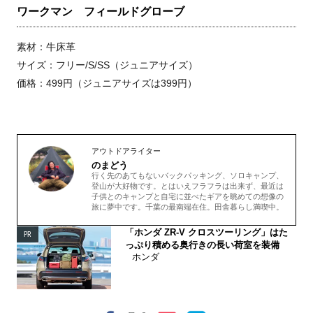
ワークマン フィールドグローブ
素材：牛床革
サイズ：フリー/S/SS（ジュニアサイズ）
価格：499円（ジュニアサイズは399円）
アウトドアライター
のまどう
行く先のあてもないバックパッキング、ソロキャンプ、
登山が大好物です。とはいえフラフラは出来ず、最近は
子供とのキャンプと自宅に並べたギアを眺めての想像の
旅に夢中です。千葉の最南端在住。田舎暮らし満喫中。
「ホンダ ZR-V クロスツーリング」はた
PR
っぷり積める奥行きの長い荷室を装備
ホンダ