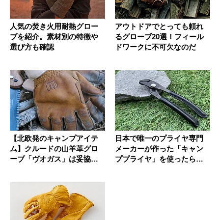
人気の焚き火用耐熱グロー
アウトドアでとっても頼れ
ブを紹介。素材別の特徴や
るグローブ20選！フィール
選び方も確認
ドワークに不可欠なのだ
【北欧発のキャンプアイテ
日本で唯一のプライヤ専門
ム】クルードの山羊革グロ
メーカーが作った「キャン
ーブ「ヴオガス」は妥協な
ププライヤ」を使ったら…
しの本気...
やっぱり...