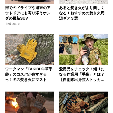
街でのドライブや週末のア
あると焚き火がより楽しく
ウトドアにも寄り添うホン
なる！おすすめの焚き火周
ダの最新SUV
辺ギア３選
【PR】ホンダ
ワークマン「TAKIBI 牛革手
愛用品をチェック！頼りに
袋」のコスパが良すぎる
なる作業用「手袋」とは？
っ！冬の焚き火にマスト
【自衛隊出身芸人トッカグ
ン小野寺...