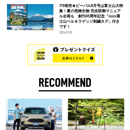
7/9発売★ビーパル8月号は富士山大特
集！夏の危険生物 完全防御マニュア
ル企画も 創刊45周年記念「mini富
士山ベル＆ラゲッジ刺繍タグ」付き
です！
2026.07.09
RECOMMEND