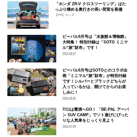
「ホンダ ZR-V クロスツーリング」はた
っぷり積める奥行きの長い荷室を装備
【PR】ホンダ
ビーパル9月号は「水族館＆博物館」
大特集！ 特別付録は「SOTO ミニマ
ル“旅”財布」です！
2026.08.07
ビーパル9月号はSOTOとのコラボ企
画「ミニマル“旅”財布」が特別付録
です！シルバーとブラックどちらが
入っているかは、開けてからのお楽
しみに！
2026.08.05
7/11は豊洲へGO！ 「BE-PAL アーバ
ン SUV CAMP」でソト遊びにぴった
りな人気車をじっくり見よう
2026.07.09