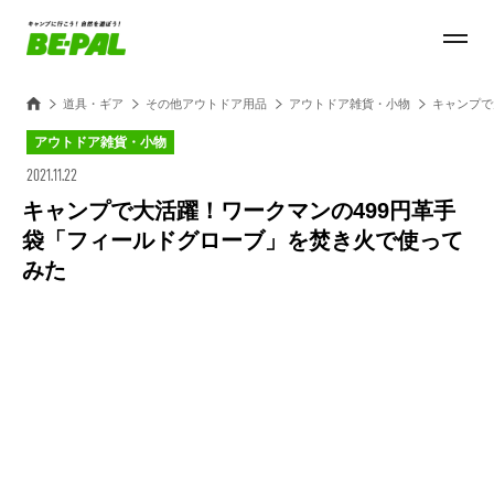
道具・ギア
その他アウトドア用品
アウトドア雑貨・小物
キャンプで
アウトドア雑貨・小物
2021.11.22
キャンプで大活躍！ワークマンの499円革手
袋「フィールドグローブ」を焚き火で使って
みた
Loaded
:
27.14%
/
Unmute