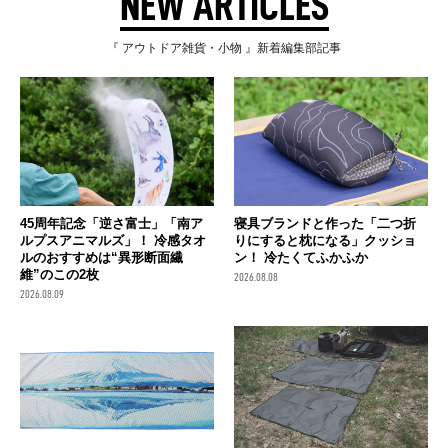
NEW ARTICLES
『 アウトドア雑貨・小物 』新着編集部記事
45周年記念「逆さ富士」「南ア
寝具ブランドと作った「二つ折
ルプスアニマルズ」！ 冷感タオ
りにすると枕になる」クッショ
ルのおすすめは“異形断面繊
ン！ 冷たくてふかふか
維”のこの2枚
2026.08.08
2026.08.09