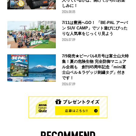
入っているかは、開けてからのお楽
しみに！
2026.08.05
7/11は豊洲へGO！ 「BE-PAL アーバ
ン SUV CAMP」でソト遊びにぴった
りな人気車をじっくり見よう
2026.07.09
7/9発売★ビーパル8月号は富士山大特
集！夏の危険生物 完全防御マニュア
ル企画も 創刊45周年記念「mini富
士山ベル＆ラゲッジ刺繍タグ」付き
です！
2026.07.09