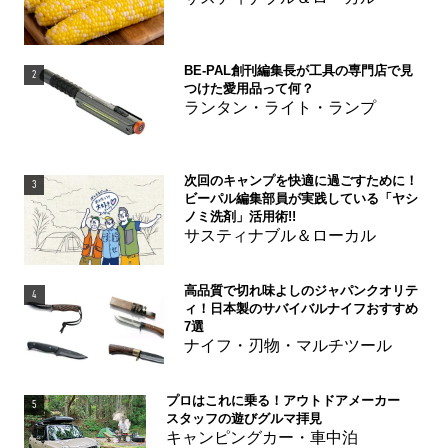
BE-PAL創刊編集長が工具の専門店で見
2
つけた愛用品って何？
ランタン・ライト・ランプ
次回のキャンプを快適に過ごすために！
3
ビーパル編集部員が実践している「ヤシ
ノミ洗剤」活用術!!
サスティナブル＆ローカル
高品質で切れ味よしのジャパンクオリテ
4
ィ！日本製のサバイバルナイフおすすめ
7選
ナイフ・刃物・マルチツール
プロはこれに乗る！アウトドアメーカー
5
スタッフの遊びグルマ拝見
キャンピングカー・車中泊