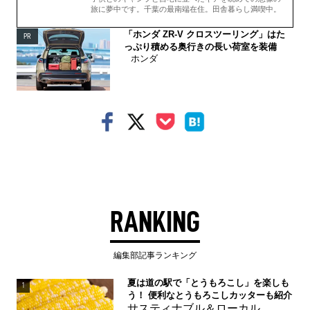
旅に夢中です。千葉の最南端在住。田舎暮らし満喫中。
「ホンダ ZR-V クロスツーリング」はた
PR
っぷり積める奥行きの長い荷室を装備
ホンダ
RANKING
編集部記事ランキング
夏は道の駅で「とうもろこし」を楽しも
1
う！ 便利なとうもろこしカッターも紹介
サスティナブル＆ローカル