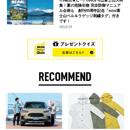
7/9発売★ビーパル8月号は富士山大特
集！夏の危険生物 完全防御マニュア
ル企画も 創刊45周年記念「mini富
士山ベル＆ラゲッジ刺繍タグ」付き
です！
2026.07.09
RECOMMEND