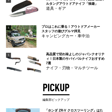
3
ルタングアウトドアナイフ「独遊」
道具・ギア
プロはこれに乗る！アウトドアメーカー
4
スタッフの遊びグルマ拝見
キャンピングカー・車中泊
高品質で切れ味よしのジャパンクオリテ
5
ィ！日本製のサバイバルナイフおすすめ
7選
ナイフ・刃物・マルチツール
PICKUP
編集部ピックアップ
「ホンダ ZR-V クロスツーリング」はた