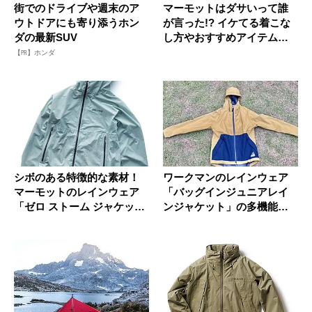
街でのドライブや週末のア
マーモットはダサいって誰
ウトドアにも寄り添うホン
が言った!? イケてる着こな
ダの最新SUV
し方やおすすめアイテムを
紹介
【PR】ホンダ
シボのある特徴的な素材！
ワークマンのレインウェア
マーモットのレインウェア
「バッグインジュニアレイ
「ゼロ ストーム ジャケッ
ンジャケット」の多機能ぶ
ト」
りがすご...