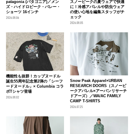
patagonia (パタゴニア)／メン
スノーピークの夏ウェアで快適
ズ・ハイドロピーク・バレー・
に！冷感アパレルや防虫ウェア
ショーツ 16インチ
の使い心地を編集スタッフがチ
ェック
2026.08.06
2026.08.05
機能性も抜群！カップヌードル
Snow Peak Apparel×URBAN
誕生55周年記念第2弾の「シーフ
RESEARCH DOORS（スノーピ
ードヌードル」× Columbia コラ
ークアパレル×アーバンリサーチ
ボTシャツ登場
ドアーズ）／WA/AC FAMILY
2026.08.02
CAMP T-SHIRTS
2026.07.25