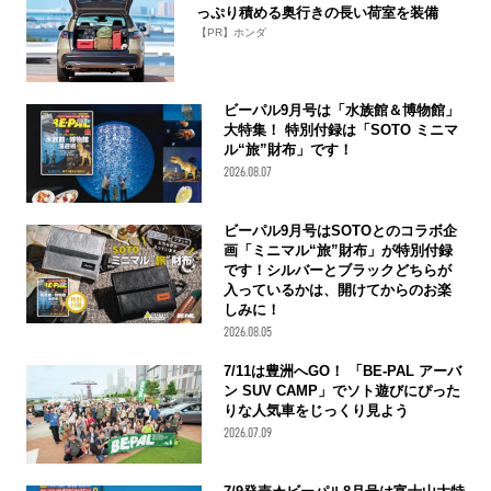
っぷり積める奥行きの長い荷室を装備
【PR】ホンダ
ビーパル9月号は「水族館＆博物館」
大特集！ 特別付録は「SOTO ミニマ
ル“旅”財布」です！
2026.08.07
ビーパル9月号はSOTOとのコラボ企
画「ミニマル“旅”財布」が特別付録
です！シルバーとブラックどちらが
入っているかは、開けてからのお楽
しみに！
2026.08.05
7/11は豊洲へGO！ 「BE-PAL アーバ
ン SUV CAMP」でソト遊びにぴった
りな人気車をじっくり見よう
2026.07.09