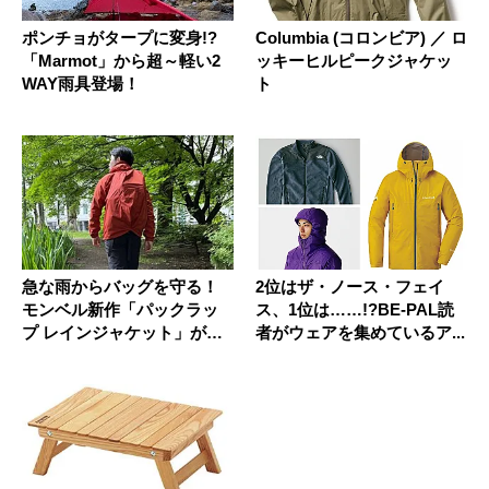
ポンチョがタープに変身!?
Columbia (コロンビア) ／ ロ
「Marmot」から超～軽い2
ッキーヒルピークジャケッ
WAY雨具登場！
ト
急な雨からバッグを守る！
2位はザ・ノース・フェイ
モンベル新作「パックラッ
ス、1位は……!?BE-PAL読
プ レインジャケット」が手
者がウェアを集めているア...
放せな...