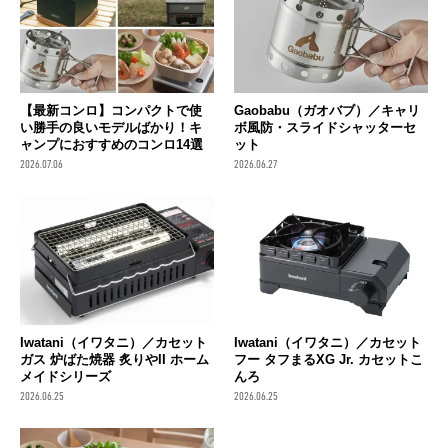
【最新コンロ】コンパクトで使
Gaobabu（ガオバブ）／キャリ
い勝手の良いモデルばかり！キ
ボ風防・スライドシャッターセ
ャンプにおすすめのコンロ14選
ット
2026.07.06
2026.06.27
Iwatani（イワタニ）／カセット
Iwatani（イワタニ）／カセット
ガス 炉ばた焼器 炙りやII ホーム
フー タフまるXG Jr. カセットこ
メイドシリーズ
んろ
2026.06.25
2026.06.25