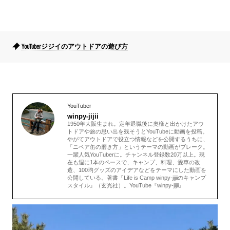
YouTuberジジイのアウトドアの遊び方
YouTuber
winpy-jijii
1950年大阪生まれ。定年退職後に奥様と出かけたアウ
トドアや旅の思い出を残そうとYouTubeに動画を投稿。
やがてアウトドアで役立つ情報などを公開するうちに、
「ニベア缶の磨き方」というテーマの動画がブレーク。
一躍人気YouTuberに。チャンネル登録数20万以上。現
在も週に1本のペースで、キャンプ、料理、愛車の改
造、100均グッズのアイデアなどをテーマにした動画を
公開している。著書『Life is Camp winpy-jijiiのキャンプ
スタイル』（玄光社）。YouTube『winpy-jijii』