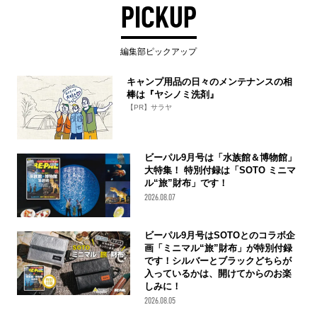
PICKUP
編集部ピックアップ
キャンプ用品の日々のメンテナンスの相
棒は『ヤシノミ洗剤』
【PR】サラヤ
ビーパル9月号は「水族館＆博物館」
大特集！ 特別付録は「SOTO ミニマ
ル“旅”財布」です！
2026.08.07
ビーパル9月号はSOTOとのコラボ企
画「ミニマル“旅”財布」が特別付録
です！シルバーとブラックどちらが
入っているかは、開けてからのお楽
しみに！
2026.08.05