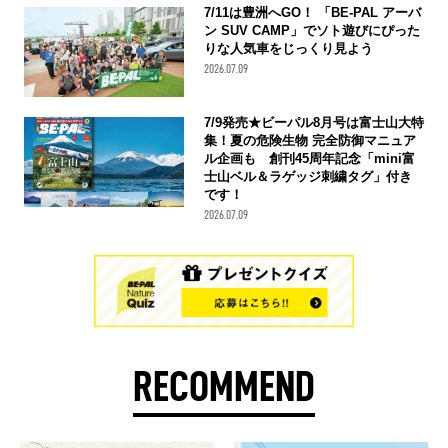
7/11は豊洲へGO！ 「BE-PAL アーバ
ン SUV CAMP」でソト遊びにぴった
りな人気車をじっくり見よう
2026.07.09
7/9発売★ビーパル8月号は富士山大特
集！夏の危険生物 完全防御マニュア
ル企画も 創刊45周年記念「mini富
士山ベル＆ラゲッジ刺繍タグ」付き
です！
2026.07.09
RECOMMEND