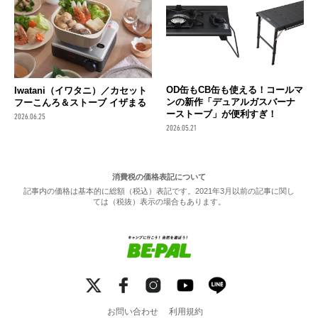
OD缶もCB缶も使える！コールマ
Iwatani（イワタニ）／カセット
ンの新作「デュアルガスバーナ
フーこんろ＆ストーブ イザまる
ーストーブ」が便利すぎ！
2026.06.25
2026.05.21
消費税の価格表記について
記事内の価格は基本的に総額（税込）表記です。2021年3月以前の記事に関し
ては（税抜）表示の場合もあります。
お問い合わせ
利用規約