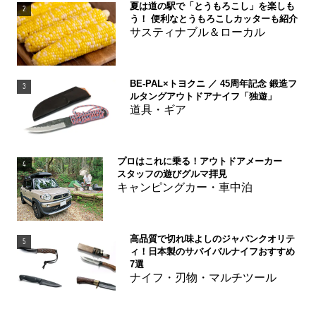
夏は道の駅で「とうもろこし」を楽しも
2
う！ 便利なとうもろこしカッターも紹介
サスティナブル＆ローカル
BE-PAL×トヨクニ ／ 45周年記念 鍛造フ
3
ルタングアウトドアナイフ「独遊」
道具・ギア
プロはこれに乗る！アウトドアメーカー
4
スタッフの遊びグルマ拝見
キャンピングカー・車中泊
高品質で切れ味よしのジャパンクオリテ
5
ィ！日本製のサバイバルナイフおすすめ
7選
ナイフ・刃物・マルチツール