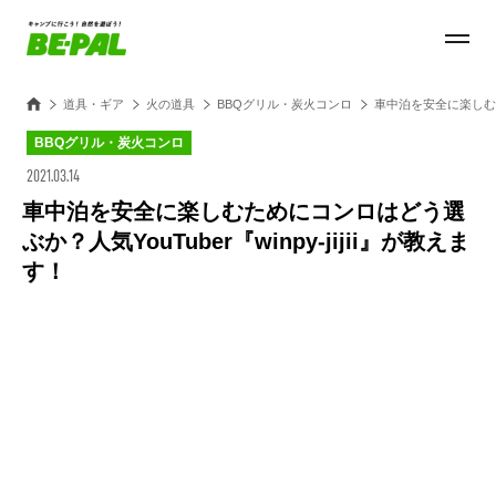
道具・ギア
火の道具
BBQグリル・炭火コンロ
車中泊を安全に楽しむため
BBQグリル・炭火コンロ
2021.03.14
車中泊を安全に楽しむためにコンロはどう選
ぶか？人気YouTuber『winpy-jijii』が教えま
す！
Loaded
:
44.11%
/
Unmute