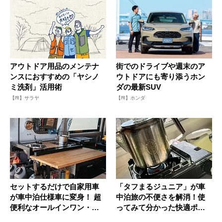
アウトドア用品のメンテナ
街でのドライブや週末のア
ンスにおすすめの「ヤシノ
ウトドアにも寄り添うホン
ミ洗剤」活用術
ダの最新SUV
【PR】サラヤ
【PR】ホンダ
セットするだけで自家用車
「タフまるジュニア」が車
が車中泊仕様車に変身！ 超
中泊旅の不便さを解消！使
便利なオールインワン・キ
ってみて分かった快適ポイ
ャビネ...
ントとは...