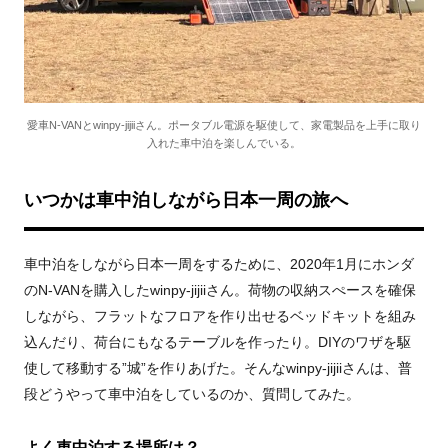
愛車N-VANとwinpy-jijiiさん。ポータブル電源を駆使して、家電製品を上手に取り
入れた車中泊を楽しんでいる。
いつかは車中泊しながら日本一周の旅へ
車中泊をしながら日本一周をするために、2020年1月にホンダ
のN-VANを購入したwinpy-jijiiさん。荷物の収納スぺースを確保
しながら、フラットなフロアを作り出せるベッドキットを組み
込んだり、荷台にもなるテーブルを作ったり。DIYのワザを駆
使して移動する”城”を作りあげた。そんなwinpy-jijiiさんは、普
段どうやって車中泊をしているのか、質問してみた。
よく車中泊する場所は？