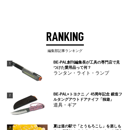
RANKING
編集部記事ランキング
BE-PAL創刊編集長が工具の専門店で見
1
つけた愛用品って何？
ランタン・ライト・ランプ
BE-PAL×トヨクニ ／ 45周年記念 鍛造フ
2
ルタングアウトドアナイフ「独遊」
道具・ギア
夏は道の駅で「とうもろこし」を楽しも
3