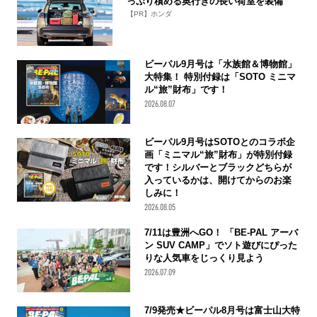
っぷり積める奥行きの長い荷室を装備
【PR】ホンダ
ビーパル9月号は「水族館＆博物館」
大特集！ 特別付録は「SOTO ミニマ
ル“旅”財布」です！
2026.08.07
ビーパル9月号はSOTOとのコラボ企
画「ミニマル“旅”財布」が特別付録
です！シルバーとブラックどちらが
入っているかは、開けてからのお楽
しみに！
2026.08.05
7/11は豊洲へGO！ 「BE-PAL アーバ
ン SUV CAMP」でソト遊びにぴった
りな人気車をじっくり見よう
2026.07.09
7/9発売★ビーパル8月号は富士山大特