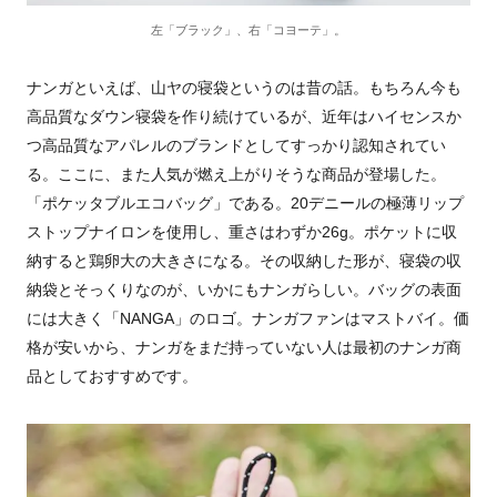
左「ブラック」、右「コヨーテ」。
ナンガといえば、山ヤの寝袋というのは昔の話。もちろん今も
高品質なダウン寝袋を作り続けているが、近年はハイセンスか
つ高品質なアパレルのブランドとしてすっかり認知されてい
る。ここに、また人気が燃え上がりそうな商品が登場した。
「ポケッタブルエコバッグ」である。20デニールの極薄リップ
ストップナイロンを使用し、重さはわずか26g。ポケットに収
納すると鶏卵大の大きさになる。その収納した形が、寝袋の収
納袋とそっくりなのが、いかにもナンガらしい。バッグの表面
には大きく「NANGA」のロゴ。ナンガファンはマストバイ。価
格が安いから、ナンガをまだ持っていない人は最初のナンガ商
品としておすすめです。