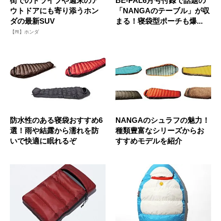
街でのドライブや週末のア
BE-PAL6月号付録で話題の
ウトドアにも寄り添うホン
「NANGAのテーブル」が収
ダの最新SUV
まる！寝袋型ポーチも爆...
【PR】ホンダ
防水性のある寝袋おすすめ6
NANGAのシュラフの魅力！
選！雨や結露から濡れを防
種類豊富なシリーズからお
いで快適に眠れるぞ
すすめモデルを紹介