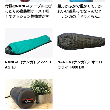
付録のNANGAテーブルにぴ
超ふかふかで暖かくて、か
ったりの寝袋型ケース！軽
わいい道具ってな～んだ？
くてクッション性抜群だぞ
→ナンガの「ドラえもん寝
袋」です...
NANGA（ナンガ）／ZZZ B
NANGA (ナンガ) ／ オーロ
AG 10
ラライト600 DX