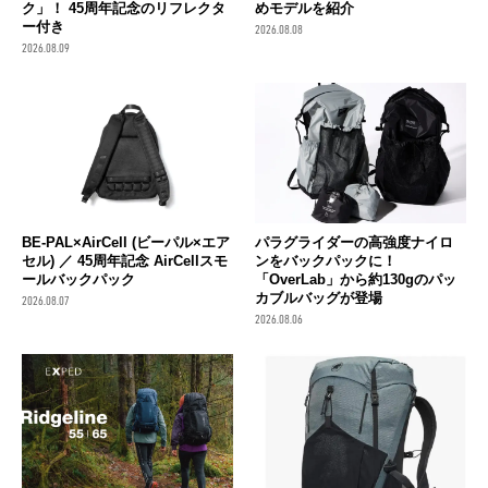
ク」！ 45周年記念のリフレクタ
めモデルを紹介
ー付き
2026.08.08
2026.08.09
BE-PAL×AirCell (ビーパル×エア
パラグライダーの高強度ナイロ
セル) ／ 45周年記念 AirCellスモ
ンをバックパックに！
ールバックパック
「OverLab」から約130gのパッ
カブルバッグが登場
2026.08.07
2026.08.06