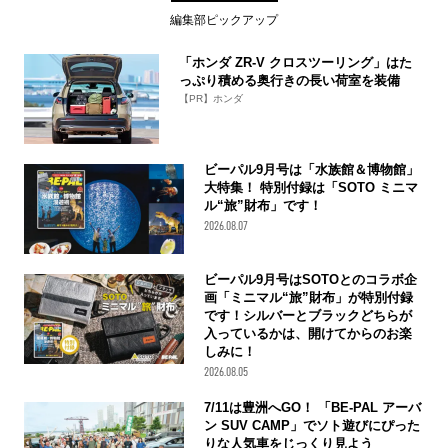
編集部ピックアップ
「ホンダ ZR-V クロスツーリング」はた
っぷり積める奥行きの長い荷室を装備
【PR】ホンダ
ビーパル9月号は「水族館＆博物館」
大特集！ 特別付録は「SOTO ミニマ
ル“旅”財布」です！
2026.08.07
ビーパル9月号はSOTOとのコラボ企
画「ミニマル“旅”財布」が特別付録
です！シルバーとブラックどちらが
入っているかは、開けてからのお楽
しみに！
2026.08.05
7/11は豊洲へGO！ 「BE-PAL アーバ
ン SUV CAMP」でソト遊びにぴった
りな人気車をじっくり見よう