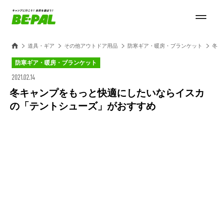
道具・ギア
その他アウトドア用品
防寒ギア・暖房・ブランケット
冬
防寒ギア・暖房・ブランケット
2021.02.14
冬キャンプをもっと快適にしたいならイスカ
の「テントシューズ」がおすすめ
Loaded
:
50.90%
/
Unmute