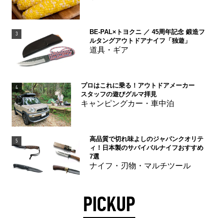
BE-PAL×トヨクニ ／ 45周年記念 鍛造フ
3
ルタングアウトドアナイフ「独遊」
道具・ギア
プロはこれに乗る！アウトドアメーカー
4
スタッフの遊びグルマ拝見
キャンピングカー・車中泊
高品質で切れ味よしのジャパンクオリテ
5
ィ！日本製のサバイバルナイフおすすめ
7選
ナイフ・刃物・マルチツール
PICKUP