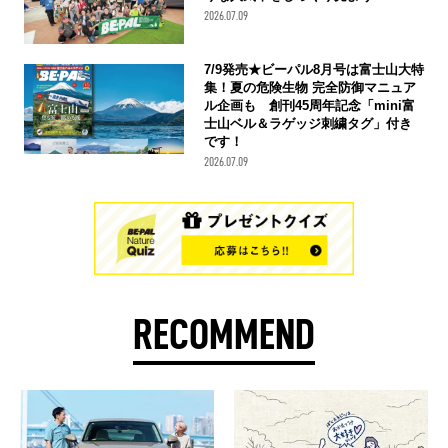
2026.07.09
7/9発売★ビーパル8月号は富士山大特
集！夏の危険生物 完全防御マニュア
ル企画も 創刊45周年記念「mini富
士山ベル＆ラゲッジ刺繍タグ」付き
です！
2026.07.09
RECOMMEND