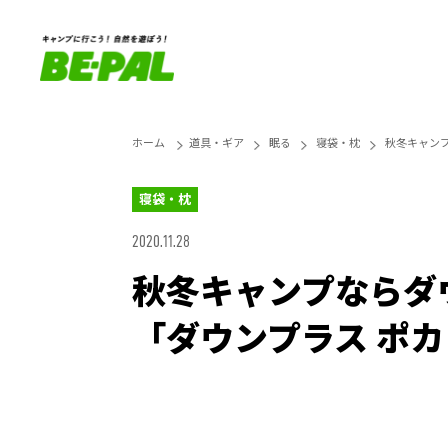
ホーム
道具・ギア
眠る
寝袋・枕
秋冬キャンプ
寝袋・枕
2020.11.28
秋冬キャンプならダウ
「ダウンプラス ポカ
Loaded
:
25.45%
Unmute