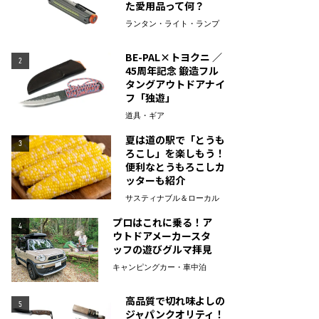
た愛用品って何？
ランタン・ライト・ランプ
BE-PAL×トヨクニ ／
2
45周年記念 鍛造フル
タングアウトドアナイ
フ「独遊」
道具・ギア
夏は道の駅で「とうも
3
ろこし」を楽しもう！
便利なとうもろこしカ
ッターも紹介
サスティナブル＆ローカル
プロはこれに乗る！ア
4
ウトドアメーカースタ
ッフの遊びグルマ拝見
キャンピングカー・車中泊
高品質で切れ味よしの
5
ジャパンクオリティ！