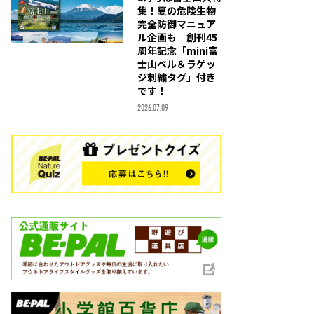
集！夏の危険生物
完全防御マニュア
ル企画も 創刊45
周年記念「mini富
士山ベル＆ラゲッ
ジ刺繍タグ」付き
です！
2026.07.09