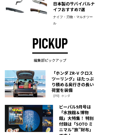
日本製のサバイバルナ
イフおすすめ7選
ナイフ・刃物・マルチツー
ル
PICKUP
編集部ピックアップ
「ホンダ ZR-V クロス
ツーリング」はたっぷ
り積める奥行きの長い
荷室を装備
【PR】ホンダ
ビーパル9月号は
「水族館＆博物
館」大特集！ 特別
付録は「SOTO ミ
ニマル“旅”財布」