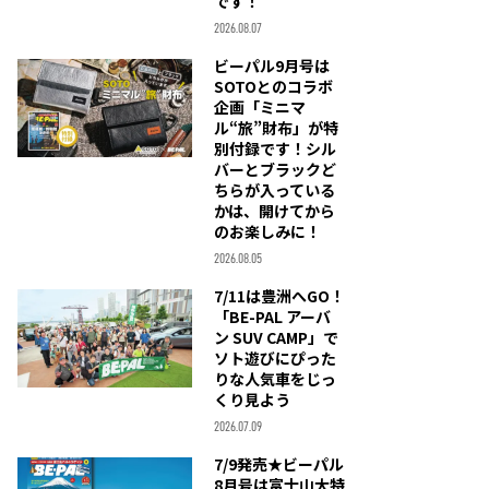
です！
2026.08.07
ビーパル9月号は
SOTOとのコラボ
企画「ミニマ
ル“旅”財布」が特
別付録です！シル
バーとブラックど
ちらが入っている
かは、開けてから
のお楽しみに！
2026.08.05
7/11は豊洲へGO！
「BE-PAL アーバ
ン SUV CAMP」で
ソト遊びにぴった
りな人気車をじっ
くり見よう
2026.07.09
7/9発売★ビーパル
8月号は富士山大特