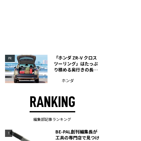
「ホンダ ZR-V クロス
PR
ツーリング」はたっぷ
り積める奥行きの長い
荷室を装備
ホンダ
RANKING
編集部記事ランキング
BE-PAL創刊編集長が
1
工具の専門店で見つけ