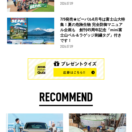
2026.07.09
7/9発売★ビーパル8月号は富士山大特
集！夏の危険生物 完全防御マニュア
ル企画も 創刊45周年記念「mini富
士山ベル＆ラゲッジ刺繍タグ」付き
です！
2026.07.09
RECOMMEND