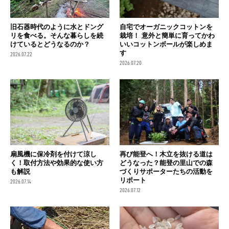
旧石器時代のように水とドング
自宅でオーガニックコットンを
リを食べる。そんな暮らしを続
栽培！ 意外と簡単に育ってかわ
けているとどうなるのか？
いいコットンボールが楽しめま
す
2026.07.22
2026.07.20
扇風機に保冷剤を付けて涼し
再び能登へ！木立を抜ける道は
く！取付方法や効果的な使い方
どうなった？能登の里山での森
も解説
づくりサポーターたちの活動を
リポート
2026.07.14
2026.07.12