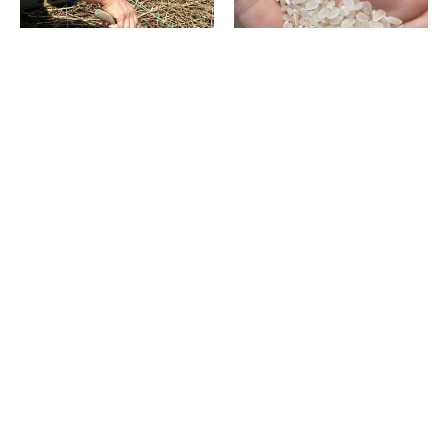
種下ろしをして約2か月ほったら
面倒くさがりにおすすめ!? 不耕
かしでも……不耕起栽培ってす
起栽培を実家の田んぼでやって
ごい！
みた
2026.07.11
2026.07.06
消費税の価格表記について
記事内の価格は基本的に総額（税込）表記です。2021年3月以前の記事に関し
ては（税抜）表示の場合もあります。
お問い合わせ
利用規約