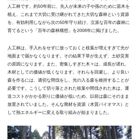
人工林です。約50年前に、先人が未来の子や孫のために苗木を
植え、これまで大切に受け継がれてきた大切な森林という資源
を、有効利用しながら次の50年守り続け、立派な百年の森林に
育てるという「百年の森林構想」を2008年に掲げました。
人工林は、手入れをせずに放っておくと枝葉が増えすぎて光が
地面まで届かなくなります。その結果下草が生えず、土砂災害
の原因になります。
また、密集しすぎた木々は、成長が遅れ、
木材としての価値が低くなります。それらを回避し、より良い
森を作るには、適切な間伐をし、光の入る森を維持することが
必要です。
こうして切り落とされた枝葉や間伐された木は、運
送コストがかかる割りに価値が低いため、以前は森にそのまま
放置されていました。そんな廃材を資源（木質バイオマス）と
して熱エネルギーに変える取り組みが始まりました。