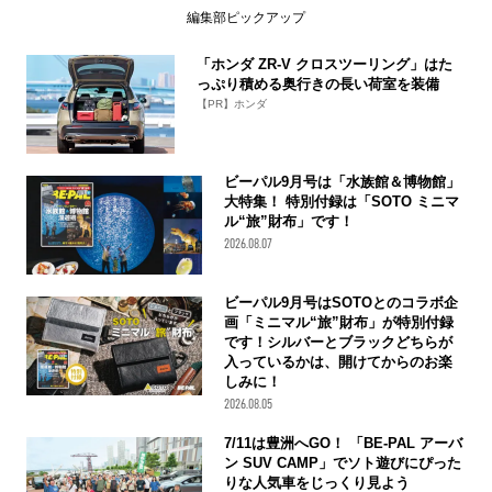
編集部ピックアップ
「ホンダ ZR-V クロスツーリング」はた
っぷり積める奥行きの長い荷室を装備
【PR】ホンダ
ビーパル9月号は「水族館＆博物館」
大特集！ 特別付録は「SOTO ミニマ
ル“旅”財布」です！
2026.08.07
ビーパル9月号はSOTOとのコラボ企
画「ミニマル“旅”財布」が特別付録
です！シルバーとブラックどちらが
入っているかは、開けてからのお楽
しみに！
2026.08.05
7/11は豊洲へGO！ 「BE-PAL アーバ
ン SUV CAMP」でソト遊びにぴった
りな人気車をじっくり見よう