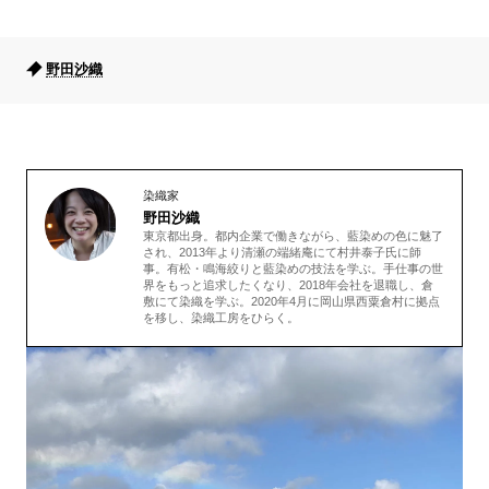
野田沙織
染織家
野田沙織
東京都出身。都内企業で働きながら、藍染めの色に魅了
され、2013年より清瀬の端緒庵にて村井泰子氏に師
事。有松・鳴海絞りと藍染めの技法を学ぶ。手仕事の世
界をもっと追求したくなり、2018年会社を退職し、倉
敷にて染織を学ぶ。2020年4月に岡山県西粟倉村に拠点
を移し、染織工房をひらく。