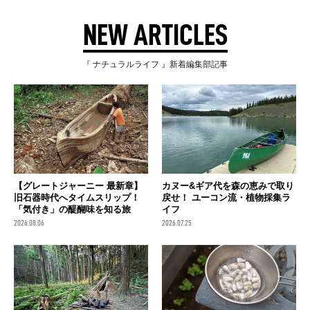
NEW ARTICLES
『 ナチュラルライフ 』新着編集部記事
【グレートジャーニー 最新章】
カヌー&ギア代を森の恵みで取り
旧石器時代へタイムスリップ！
戻せ！ ユーコン流・植物採集ラ
「気付き」の醍醐味を知る旅
イフ
2026.08.06
2026.07.25