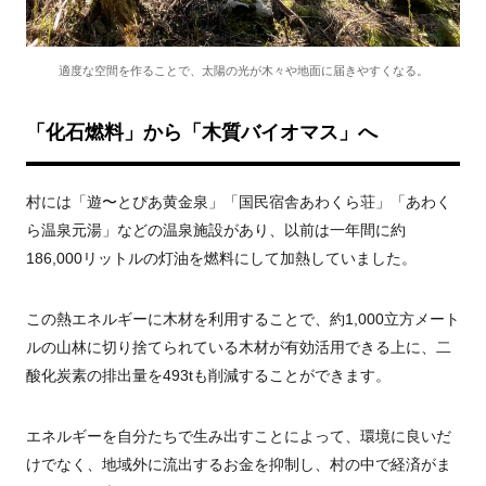
適度な空間を作ることで、太陽の光が木々や地面に届きやすくなる。
「化石燃料」から「木質バイオマス」へ
村には「遊〜とぴあ黄金泉」「国民宿舎あわくら荘」「あわく
ら温泉元湯」などの温泉施設があり、以前は一年間に約
186,000リットルの灯油を燃料にして加熱していました。
この熱エネルギーに木材を利用することで、約1,000立方メート
ルの山林に切り捨てられている木材が有効活用できる上に、二
酸化炭素の排出量を493tも削減することができます。
エネルギーを自分たちで生み出すことによって、環境に良いだ
けでなく、地域外に流出するお金を抑制し、村の中で経済がま