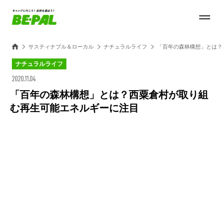
サスティナブル＆ローカル
ナチュラルライフ
「百年の森林構想」とは
ナチュラルライフ
2020.11.04
「百年の森林構想」とは？西粟倉村が取り組
む再生可能エネルギーに注目
Loaded
:
100.00%
/
Unmute