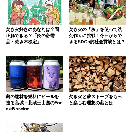
焚き火好きのあなたは全問
焚き火の「灰」を使って洗
正解できる？「炎の必需
剤作りに挑戦！今日からで
品・焚き木検定」
きるSDGs的社会貢献とは？
薪の端材を燃料にビールを
焚き火と薪ストーブをもっ
造る宮城・北蔵王山麓のFor
と楽しむ理想の薪とは
estBrewing