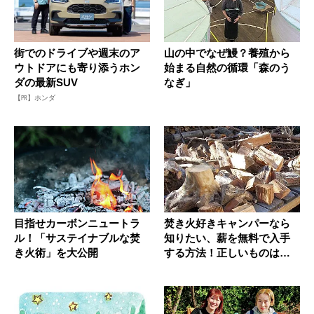
街でのドライブや週末のア
山の中でなぜ鰻？養殖から
ウトドアにも寄り添うホン
始まる自然の循環「森のう
ダの最新SUV
なぎ」
【PR】ホンダ
目指せカーボンニュートラ
焚き火好きキャンパーなら
ル！「サステイナブルな焚
知りたい、薪を無料で入手
き火術」を大公開
する方法！正しいものはど
れ？