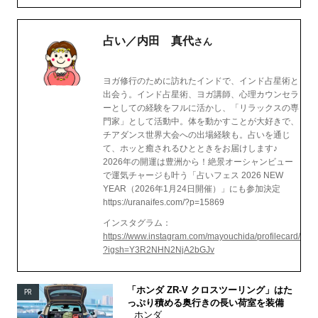
占い／内田 真代
さん
ヨガ修行のために訪れたインドで、インド占星術と
出会う。インド占星術、ヨガ講師、心理カウンセラ
ーとしての経験をフルに活かし、「リラックスの専
門家」として活動中。体を動かすことが大好きで、
チアダンス世界大会への出場経験も。占いを通じ
て、ホッと癒されるひとときをお届けします♪
2026年の開運は豊洲から！絶景オーシャンビュー
で運気チャージも叶う「占いフェス 2026 NEW
YEAR（2026年1月24日開催）」にも参加決定
https://uranaifes.com/?p=15869
インスタグラム：
https://www.instagram.com/mayouchida/profilecard/
?igsh=Y3R2NHN2NjA2bGJv
「ホンダ ZR-V クロスツーリング」はた
PR
っぷり積める奥行きの長い荷室を装備
ホンダ