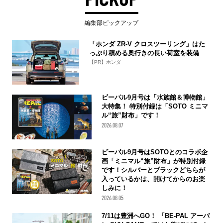
編集部ピックアップ
「ホンダ ZR-V クロスツーリング」はた
っぷり積める奥行きの長い荷室を装備
【PR】ホンダ
ビーパル9月号は「水族館＆博物館」
大特集！ 特別付録は「SOTO ミニマ
ル“旅”財布」です！
2026.08.07
ビーパル9月号はSOTOとのコラボ企
画「ミニマル“旅”財布」が特別付録
です！シルバーとブラックどちらが
入っているかは、開けてからのお楽
しみに！
2026.08.05
7/11は豊洲へGO！ 「BE-PAL アーバ