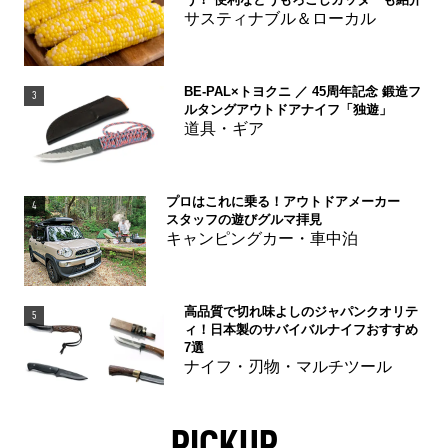
サスティナブル＆ローカル
BE-PAL×トヨクニ ／ 45周年記念 鍛造フ
3
ルタングアウトドアナイフ「独遊」
道具・ギア
プロはこれに乗る！アウトドアメーカー
4
スタッフの遊びグルマ拝見
キャンピングカー・車中泊
高品質で切れ味よしのジャパンクオリテ
5
ィ！日本製のサバイバルナイフおすすめ
7選
ナイフ・刃物・マルチツール
PICKUP