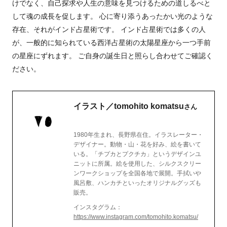
けでなく、自己探求や人生の意味を見つけるための道しるべと
して魂の成長を促します。 心に寄り添うあったかい光のような
存在、それがインド占星術です。 インド占星術では多くの人
が、
一般的に知られている西洋占星術の太陽星座から一つ手前
の星座にずれます。
ご自身の誕生日と照らし合わせてご確認く
ださい。
イラスト／tomohito komatsu
さん
1980年生まれ、長野県在住。イラスレーター・
デザイナー。動物・山・花を好み、絵を書いて
いる。「チプカとプクチカ」というデザインユ
ニットに所属。絵を使用した、シルクスクリー
ンワークショップを全国各地で展開。手拭いや
風呂敷、ハンカチといったオリジナルグッズも
販売。
インスタグラム：
https://www.instagram.com/tomohito.komatsu/