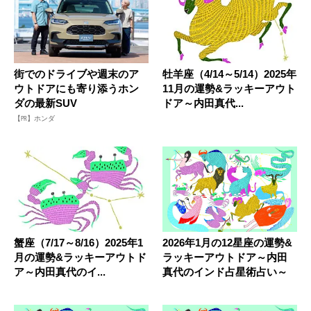
街でのドライブや週末のア
牡羊座（4/14～5/14）2025年
ウトドアにも寄り添うホン
11月の運勢&ラッキーアウト
ダの最新SUV
ドア～内田真代...
【PR】ホンダ
蟹座（7/17～8/16）2025年1
2026年1月の12星座の運勢&
月の運勢&ラッキーアウトド
ラッキーアウトドア～内田
ア～内田真代のイ...
真代のインド占星術占い～