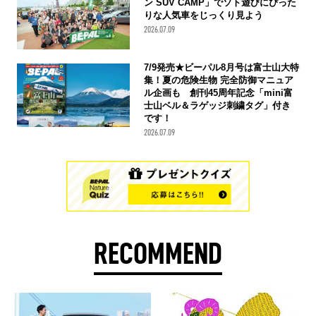
ン SUV CAMP」でソト遊びにぴった
りな人気車をじっくり見よう
2026.07.09
7/9発売★ビーパル8月号は富士山大特
集！夏の危険生物 完全防御マニュア
ル企画も 創刊45周年記念「mini富
士山ベル＆ラゲッジ刺繍タグ」付き
です！
2026.07.09
RECOMMEND