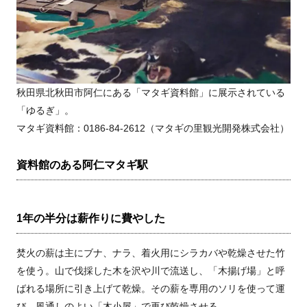
秋田県北秋田市阿仁にある「マタギ資料館」に展示されている
「ゆるぎ」。
マタギ資料館：0186-84-2612（マタギの里観光開発株式会社）
資料館のある阿仁マタギ駅
1年の半分は薪作りに費やした
焚火の薪は主にブナ、ナラ、着火用にシラカバや乾燥させた竹
を使う。山で伐採した木を沢や川で流送し、「木揚げ場」と呼
ばれる場所に引き上げて乾燥。その薪を専用のソリを使って運
び、風通しのよい「木小屋」で再び乾燥させる。