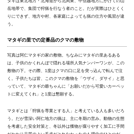
タギは東北地方・北海道から北関東、甲信越地方にかけての山
岳地帯で、集団で狩猟を行なう者のこと。だが実際はひとくく
りにできず、地方や村、各家庭によっても猟の仕方や風習が違
う。
マタギの里での定番品のクマの敷物
写真は阿仁マタギの家の敷物。ちなみにマタギの里あるある
は、子供のかくれんぼで隠れる場所人気ナンバーワンが、この
敷物の下。その際、1度はクマの口に足を突っ込んで転んで泣
く。子供たちは皆、このクマの敷物を「ウザイ、ダサイ」と思
っていて、マタギの爺ちゃんに「お願いだから可愛いカーペッ
トに変えてくれ」と1度は懇願する。
マタギとは「狩猟を専業とする人」と考えている人も多いだろ
う。だが雪深い阿仁地方の猟は、主に冬期の営み。動物の生態
を考慮した安全対策と、冬以外は獲物が腐りやすく加工に手間
がかかり品質のよい毛皮がとれなかったのも理由のひとつだ。