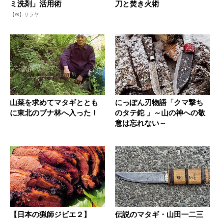
ミ洗剤」活用術
刀と焚き火術
【PR】サラヤ
山菜を求めてマタギととも
にっぽん刃物語「クマ撃ち
に東北のブナ林へ入った！
のタテ鉈 」～山の神への敬
意は忘れない～
【日本の猟師ジビエ２】
伝説のマタギ・山田一二三