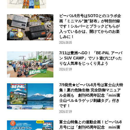
ビーパル9月号はSOTOとのコラボ企
画「ミニマル“旅”財布」が特別付録
です！シルバーとブラックどちらが
入っているかは、開けてからのお楽
しみに！
2026.08.05
7/11は豊洲へGO！ 「BE-PAL アーバ
ン SUV CAMP」でソト遊びにぴった
りな人気車をじっくり見よう
2026.07.09
7/9発売★ビーパル8月号は富士山大特
集！夏の危険生物 完全防御マニュア
ル企画も 創刊45周年記念「mini富
士山ベル＆ラゲッジ刺繍タグ」付き
です！
2026.07.09
富士山特集との連動企画！ビーパル8
月号には「創刊45周年記念 mini富