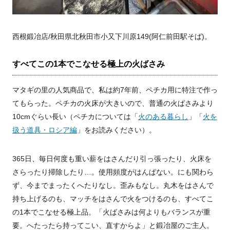
西根鍛冶店/秋田県北秋田市小又下川原149(阿仁前田駅そば)。
すべてこの1本でこなせる極上の火ばさみ
マタギの里の人気商品で、私は約7年前、ペチカ用に特注で作っ
てもらった。ペチカの火床が大きいので、普通の火ばさみより
10cmぐらい長い（ペチカについては「
火のある暮らし
」「
火を
扱う道具・ロシア編
」をお読みください）。
365日、毎日何度も重い薪をはさんだり引っ張ったり、火床を
さらったり掃除したり…。使用頻度がはんぱない。にも関わら
ず、今までまったくへたりなし。歪みもなし。丸木をはさんで
持ち上げるのも、マッチをはさんで火をつけるのも、すべてこ
の1本でこなせる極上品。「火ばさみは何よりもバランスが重
要。へたったら持ってこい、直すからよ」と鍛冶屋のご主人。