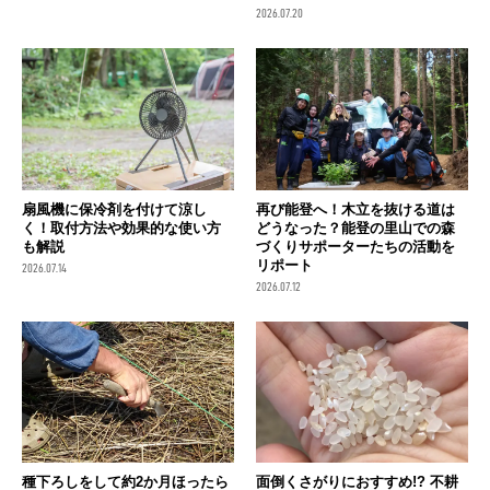
2026.07.20
扇風機に保冷剤を付けて涼し
再び能登へ！木立を抜ける道は
く！取付方法や効果的な使い方
どうなった？能登の里山での森
も解説
づくりサポーターたちの活動を
リポート
2026.07.14
2026.07.12
種下ろしをして約2か月ほったら
面倒くさがりにおすすめ!? 不耕