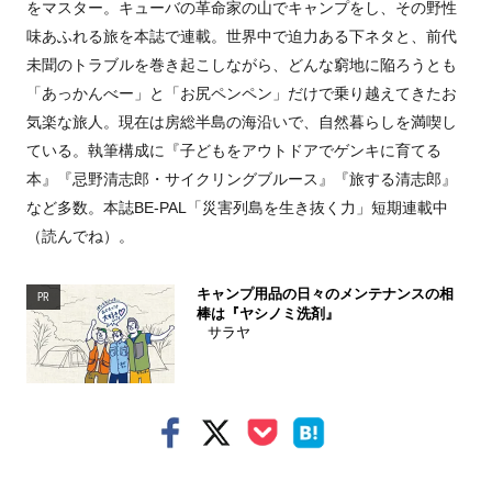
をマスター。キューバの革命家の山でキャンプをし、その野性
味あふれる旅を本誌で連載。世界中で迫力ある下ネタと、前代
未聞のトラブルを巻き起こしながら、どんな窮地に陥ろうとも
「あっかんべー」と「お尻ペンペン」だけで乗り越えてきたお
気楽な旅人。現在は房総半島の海沿いで、自然暮らしを満喫し
ている。執筆構成に『子どもをアウトドアでゲンキに育てる
本』『忌野清志郎・サイクリングブルース』『旅する清志郎』
など多数。本誌BE-PAL「災害列島を生き抜く力」短期連載中
（読んでね）。
キャンプ用品の日々のメンテナンスの相
PR
棒は『ヤシノミ洗剤』
サラヤ