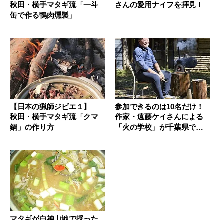
秋田・横手マタギ流「一斗
さんの愛用ナイフを拝見！
缶で作る鴨肉燻製」
【日本の猟師ジビエ１】
参加できるのは10名だけ！
秋田・横手マタギ流「クマ
作家・遠藤ケイさんによる
鍋」の作り方
「火の学校」が千葉県で開
校だ
マタギが白神山地で採った