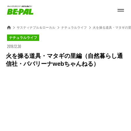
サスティナブル＆ローカル
ナチュラルライフ
火を操る道具・マタギの里
ナチュラルライフ
2018.12.30
火を操る道具・マタギの里編（自然暮らし通
信社・ババリーナwebちゃんねる）
Loaded
:
32.25%
/
Unmute