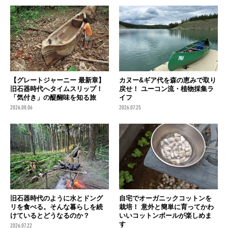
【グレートジャーニー 最新章】
カヌー&ギア代を森の恵みで取り
旧石器時代へタイムスリップ！
戻せ！ ユーコン流・植物採集ラ
「気付き」の醍醐味を知る旅
イフ
2026.08.06
2026.07.25
旧石器時代のように水とドング
自宅でオーガニックコットンを
リを食べる。そんな暮らしを続
栽培！ 意外と簡単に育ってかわ
けているとどうなるのか？
いいコットンボールが楽しめま
す
2026.07.22