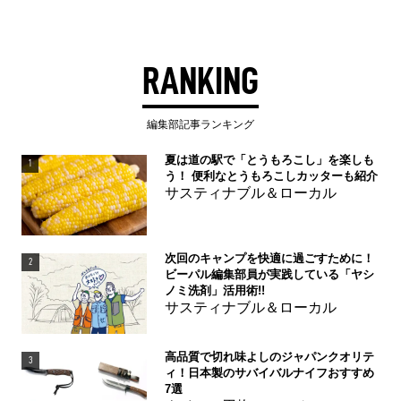
RANKING
編集部記事ランキング
夏は道の駅で「とうもろこし」を楽しも
1
う！ 便利なとうもろこしカッターも紹介
サスティナブル＆ローカル
次回のキャンプを快適に過ごすために！
2
ビーパル編集部員が実践している「ヤシ
ノミ洗剤」活用術!!
サスティナブル＆ローカル
高品質で切れ味よしのジャパンクオリテ
3
ィ！日本製のサバイバルナイフおすすめ
7選