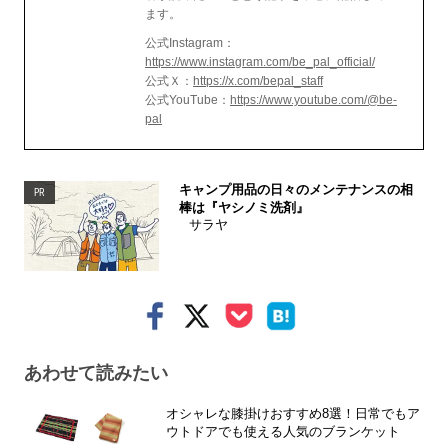
ます。
公式Instagram：
https://www.instagram.com/be_pal_official/
公式Ｘ：
https://x.com/bepal_staff
公式YouTube：
https://www.youtube.com/@be-
pal
キャンプ用品の日々のメンテナンスの相
PR
棒は『ヤシノミ洗剤』
サラヤ
あわせて読みたい
オシャレな膝掛けおすすめ8選！日常でもア
ウトドアでも使える人気のブランケット