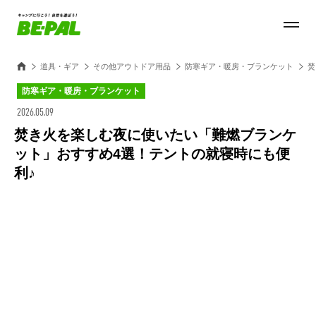
道具・ギア
その他アウトドア用品
防寒ギア・暖房・ブランケット
焚
防寒ギア・暖房・ブランケット
2026.05.09
焚き火を楽しむ夜に使いたい「難燃ブランケ
ット」おすすめ4選！テントの就寝時にも便
利♪
Loaded
:
100.00%
/
Unmute