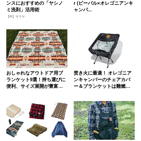
ンスにおすすめの「ヤシノ
r (ビーパル×オレゴニアンキ
ミ洗剤」活用術
ャンパ...
【PR】サラヤ
おしゃれなアウトドア用ブ
焚き火に最適！ オレゴニア
ランケット9選！持ち運びに
ンキャンパーのチェアカバ
便利、サイズ展開が豊富な
ー＆ブランケットは難燃加
ど
工で肌...