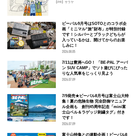
【PR】サラヤ
ビーパル9月号はSOTOとのコラボ企
画「ミニマル“旅”財布」が特別付録
です！シルバーとブラックどちらが
入っているかは、開けてからのお楽
しみに！
2026.08.05
7/11は豊洲へGO！ 「BE-PAL アーバ
ン SUV CAMP」でソト遊びにぴった
りな人気車をじっくり見よう
2026.07.09
7/9発売★ビーパル8月号は富士山大特
集！夏の危険生物 完全防御マニュア
ル企画も 創刊45周年記念「mini富
士山ベル＆ラゲッジ刺繍タグ」付き
です！
2026.07.09
富士山特集との連動企画！ビーパル8