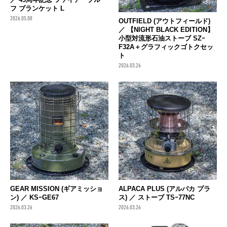
フ ブランケット L
2026.05.08
OUTFIELD (アウトフィールド)
／ 【NIGHT BLACK EDITION】
小型対流形石油ストーブ SZｰ
F32A＋グラフィックゴトクセッ
ト
2026.03.26
GEAR MISSION (ギアミッショ
ALPACA PLUS (アルパカ プラ
ン) ／ KSｰGE67
ス) ／ ストーブ TSｰ77NC
2026.03.26
2026.03.26