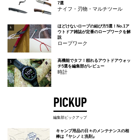
7選
ナイフ・刃物・マルチツール
ほどけないロープの結び方5選！No.1ア
4
ウトドア雑誌が定番のロープワークを解
説
ロープワーク
高機能でタフ！頼れるアウトドアウォッ
5
チ5選を編集部がレビュー
時計
PICKUP
編集部ピックアップ
キャンプ用品の日々のメンテナンスの相
棒は『ヤシノミ洗剤』