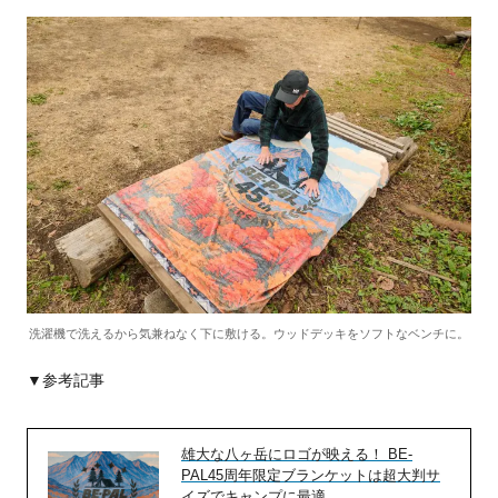
洗濯機で洗えるから気兼ねなく下に敷ける。ウッドデッキをソフトなベンチに。
▼参考記事
雄大な八ヶ岳にロゴが映える！ BE-
PAL45周年限定ブランケットは超大判サ
イズでキャンプに最適