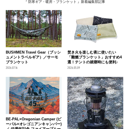
『 防寒ギア・暖房・ブランケット 』新着編集部記事
BUSHMEN Travel Gear（ブッシ
焚き火を楽しむ夜に使いたい
ュメントラベルギア）／サーモ
「難燃ブランケット」おすすめ4
ブランケット
選！テントの就寝時にも便利♪
2026.07.16
2026.05.09
BE-PAL×Oregonian Camper (ビ
ーパル×オレゴニアンキャンパー)
／ 45周年記念 ファイアープルー