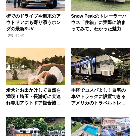
街でのドライブや週末のア
Snow Peakのトレーラーハ
ウトドアにも寄り添うホン
ウス「住箱」に実際に泊ま
ダの最新SUV
ってみて、わかった魅力
【PR】ホンダ
愛犬とお出かけして自然を
手軽でコスパよし！自宅の
満喫！埼玉・長瀞町に犬連
車やトラックに設置できる
れ専用アウトドア複合施設
アメリカのトラベルトレー
「ELL...
ラーとト...