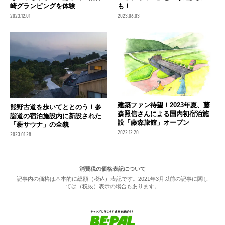
崎グランピングを体験
も！
2023.12.01
2023.06.03
建築ファン待望！2023年夏、藤
熊野古道を歩いてととのう！参
森照信さんによる国内初宿泊施
詣道の宿泊施設内に新設された
設「藤森旅館」オープン
「薪サウナ」の全貌
2022.12.20
2023.01.28
消費税の価格表記について
記事内の価格は基本的に総額（税込）表記です。2021年3月以前の記事に関し
ては（税抜）表示の場合もあります。