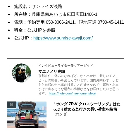
施設名：サンライズ淡路
所在地：兵庫県南あわじ市広田広田1466-1
電話：予約専用 050-3066-2411、現地直通 0799-45-1411
料金：公式HPを参照
公式HP：
https://www.sunrise-awaji.com/
インタビューライター兼ツアーガイド
マエノメリ史織
京都在住。休みになればどこかへ出かけ、新しいモノ、
ヒトとの出会いを楽しんでいます。国内外問わず、子ど
もと自然の中へ出かけることが好きなので、家族とお出
かけに良さそうな場所の情報などをお届けしたいと思い
ます。
https://note.com/maenomerishiori
「ホンダ ZR-V クロスツーリング」はた
PR
っぷり積める奥行きの長い荷室を装備
ホンダ