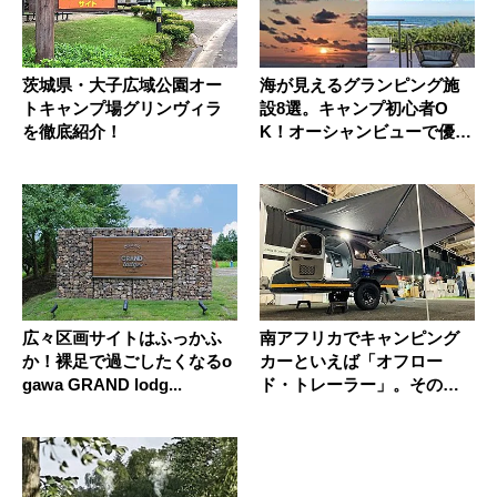
茨城県・大子広域公園オー
海が見えるグランピング施
トキャンプ場グリンヴィラ
設8選。キャンプ初心者O
を徹底紹介！
K！オーシャンビューで優雅
な時間...
広々区画サイトはふっかふ
南アフリカでキャンピング
か！裸足で過ごしたくなるo
カーといえば「オフロー
gawa GRAND lodg...
ド・トレーラー」。その理
由は？