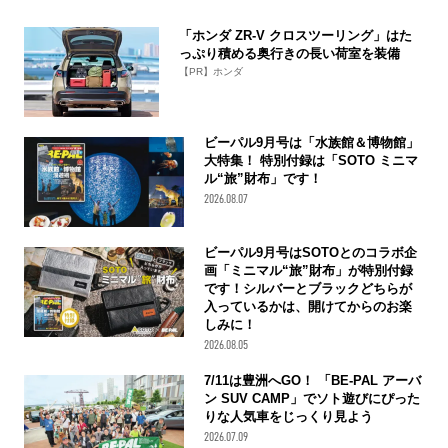
「ホンダ ZR-V クロスツーリング」はた
っぷり積める奥行きの長い荷室を装備
【PR】ホンダ
ビーパル9月号は「水族館＆博物館」
大特集！ 特別付録は「SOTO ミニマ
ル“旅”財布」です！
2026.08.07
ビーパル9月号はSOTOとのコラボ企
画「ミニマル“旅”財布」が特別付録
です！シルバーとブラックどちらが
入っているかは、開けてからのお楽
しみに！
2026.08.05
7/11は豊洲へGO！ 「BE-PAL アーバ
ン SUV CAMP」でソト遊びにぴった
りな人気車をじっくり見よう
2026.07.09