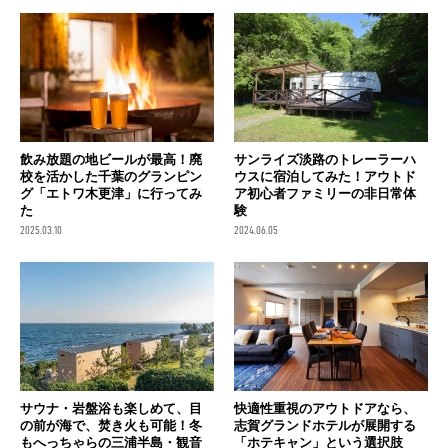
飲み放題の地ビールが最高！廃
サンライズ淡路のトレーラーハ
校を活かした千葉のグランピン
ウスに宿泊してみた！アウトド
グ「エトワ木更津」に行ってみ
ア初心者ファミリーの非日常体
た
験
2025.03.10
2024.06.05
サウナ・岩盤浴も楽しめて、目
快適性重視のアウトドアなら、
の前が海で、焚き火も可能！冬
志賀グランドホテルが展開する
もへっちゃらの三浦半島・観音
「ホテキャン」という選択肢