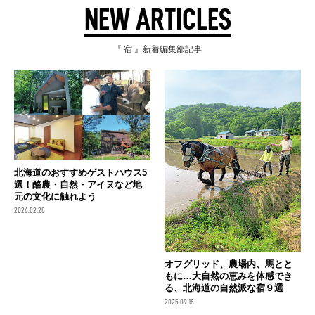
NEW ARTICLES
『 宿 』新着編集部記事
北海道のおすすめゲストハウス5
選！酪農・自然・アイヌなど地
元の文化に触れよう
2026.02.28
オフグリッド、農場内、馬とと
もに…大自然の恵みを体感でき
る、北海道の自然派な宿９選
2025.09.18