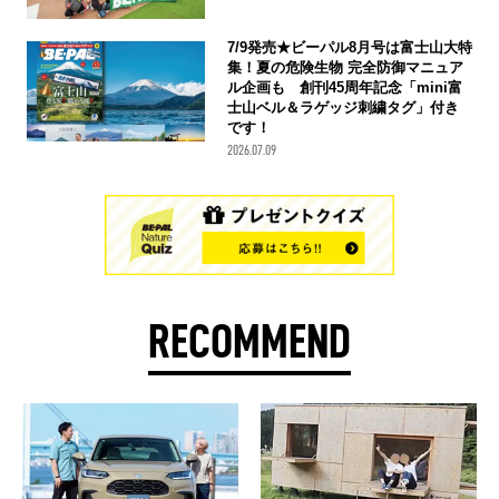
7/9発売★ビーパル8月号は富士山大特
集！夏の危険生物 完全防御マニュア
ル企画も 創刊45周年記念「mini富
士山ベル＆ラゲッジ刺繍タグ」付き
です！
2026.07.09
RECOMMEND