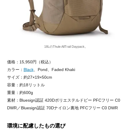
18LのThule AllTrail Daypack。
価格：15,950円（税込）
カラー：
Black
、Pond、Faded Khaki
サイズ：約27×19×50cm
容量：約18リットル
重量：約600g
素材：Bluesign認証 420Dポリエステルドビー PFCフリー C0
DWR／Bluesign認証 70Dナイロン裏地 PFCフリー C0 DWR
環境に配慮したもの選び