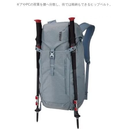
ギアやPCの荷重を腰へ分散し、街では格納もできるヒップベルト。