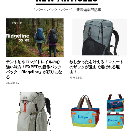
『 バックパック・バッグ 』新着編集部記事
テント泊やロングトレイルの心
欲しかったを叶える！マムート
強い味方！EXPEDの新作バック
のザックが登山で選ばれる理
パック「Ridgeline」が頼りにな
由！
る
2026.08.03
2026.08.04