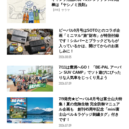
棒は『ヤシノミ洗剤』
【PR】サラヤ
ビーパル9月号はSOTOとのコラボ企
画「ミニマル“旅”財布」が特別付録
です！シルバーとブラックどちらが
入っているかは、開けてからのお楽
しみに！
2026.08.05
7/11は豊洲へGO！ 「BE-PAL アーバ
ン SUV CAMP」でソト遊びにぴった
りな人気車をじっくり見よう
2026.07.09
7/9発売★ビーパル8月号は富士山大特
集！夏の危険生物 完全防御マニュア
ル企画も 創刊45周年記念「mini富
士山ベル＆ラゲッジ刺繍タグ」付き
です！
2026.07.09