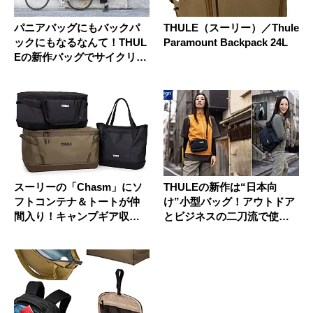
パニアバッグにもバックパ
THULE（スーリー）／Thule
ックにもなるなんて！THUL
Paramount Backpack 24L
Eの新作バッグでサイクリン
グ...
スーリーの「Chasm」にソ
THULEの新作は“日本向
フトコンテナ＆トートが仲
け”小型バッグ！アウトドア
間入り！キャンプギア収納
とビジネスの二刀流で使え
の使...
るぞ