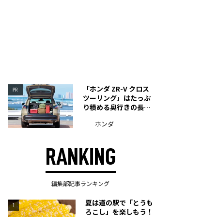
「ホンダ ZR-V クロス
PR
ツーリング」はたっぷ
り積める奥行きの長い
荷室を装備
ホンダ
RANKING
編集部記事ランキング
夏は道の駅で「とうも
1
ろこし」を楽しもう！