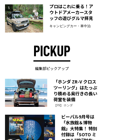
プロはこれに乗る！ア
5
ウトドアメーカースタ
ッフの遊びグルマ拝見
キャンピングカー・車中泊
PICKUP
編集部ピックアップ
「ホンダ ZR-V クロス
ツーリング」はたっぷ
り積める奥行きの長い
荷室を装備
【PR】ホンダ
ビーパル9月号は
「水族館＆博物
館」大特集！ 特別
付録は「SOTO ミ