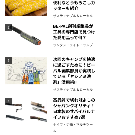
便利なとうもろこしカ
ッターも紹介
サスティナブル＆ローカル
BE-PAL創刊編集長が
2
工具の専門店で見つけ
た愛用品って何？
ランタン・ライト・ランプ
次回のキャンプを快適
3
に過ごすために！ビー
パル編集部員が実践し
ている「ヤシノミ洗
剤」活用術!!
サスティナブル＆ローカル
高品質で切れ味よしの
4
ジャパンクオリティ！
日本製のサバイバルナ
イフおすすめ7選
ナイフ・刃物・マルチツー
ル