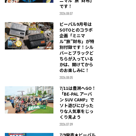
ニマル“旅”財布」
です！
2026.08.07
ビーパル9月号は
SOTOとのコラボ
企画「ミニマ
ル“旅”財布」が特
別付録です！シル
バーとブラックど
ちらが入っている
かは、開けてから
のお楽しみに！
2026.08.05
7/11は豊洲へGO！
「BE-PAL アーバ
ン SUV CAMP」で
ソト遊びにぴった
りな人気車をじっ
くり見よう
2026.07.09
7/9発売★ビーパル