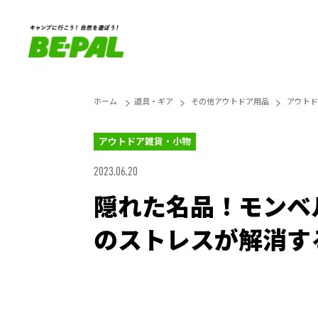
ホーム
道具・ギア
その他アウトドア用品
アウトド
アウトドア雑貨・小物
2023.06.20
隠れた名品！モンベ
のストレスが解消す
Loaded
:
44.11%
Unmute