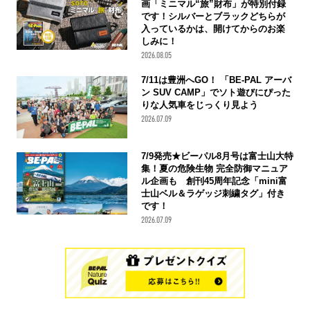
画「ミニマル“旅”財布」が特別付録
です！シルバーとブラックどちらが
入っているかは、開けてからのお楽
しみに！
2026.08.05
7/11は豊洲へGO！ 「BE-PAL アーバ
ン SUV CAMP」でソト遊びにぴった
りな人気車をじっくり見よう
2026.07.09
7/9発売★ビーパル8月号は富士山大特
集！夏の危険生物 完全防御マニュア
ル企画も 創刊45周年記念「mini富
士山ベル＆ラゲッジ刺繍タグ」付き
です！
2026.07.09