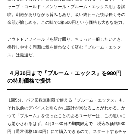
ャープ・コールド・メンソール・プルーム・エックス用」を試
喫。刺激がありながら旨みもあり、吸い終わった後は長くその
余韻が愉しめる。この味で1箱
500
円という価格も大きな魅力。
アウトドアフィールドを駆け回り、ちょっと一服したいとき、
携行しやすく周囲に気を使わなくて済む『プルーム・エック
ス』は最適だ。
４月
30
日まで『プルーム・エックス』を
980
円
の特別価格で提供
1
回5分、パフ回数無制限で使える『プルーム・エックス』も、
それ以前のデバイスと明らかに設計が異なることがわかる。か
つて「プルーム」を使ったことのあるユーザーは、この違いに
も驚かされるはず。
4
月
3
～
30
日の期間限定で、税込み価格
980
円（通常価格
1980
円）にて購入できるので、スタートするチャ