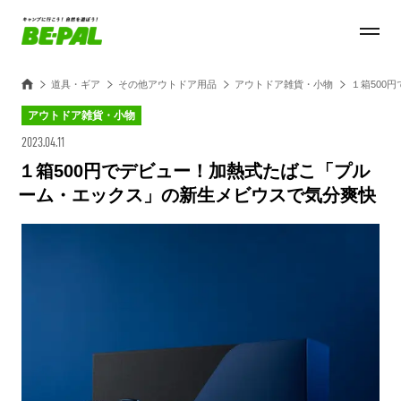
道具・ギア
その他アウトドア用品
アウトドア雑貨・小物
１箱500
アウトドア雑貨・小物
2023.04.11
１箱500円でデビュー！加熱式たばこ「プル
ーム・エックス」の新生メビウスで気分爽快