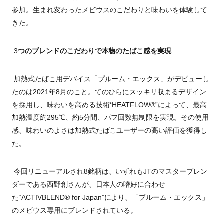
参加。生まれ変わったメビウスのこだわりと味わいを体験して
きた。
3
つのブレンドのこだわりで本物のたばこ感を実現
加熱式たばこ用デバイス「プルーム・エックス」がデビューし
たのは
2021
年8月のこと。てのひらにスッキリ収まるデザイン
を採用し、味わいを高める技術“
HEATFLOW®”
によって、最高
加熱温度約
295℃
、約
5
分間、パフ回数無制限を実現。その使用
感、味わいのよさは加熱式たばこユーザーの高い評価を獲得し
た。
今回リニューアルされ8銘柄は、いずれも
JT
のマスターブレン
ダーである西野創さんが、日本人の嗜好に合わせ
た“
ACTIVBLEND® for Japan”
により、「プルーム・エックス」
のメビウス専用にブレンドされている。