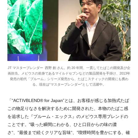
JT マスターブレンダー 西野 創 さん。約 20 年間、一貫してたばこの開発及び企
画担当。メビウスの前身であるマイルドセブンなどの製品開発を手掛け、2013年
発売の初代「プルーム」シリーズ発売から、たばこスティックの開発にも携わ
る。現在は“マスターブレンダー”として活躍中。
「“
ACTIVBLEND® for Japan”
とは、お客様が感じる加熱式たば
この物足りなさを解決するために開発された、本物のたばこ感
を追求した『プルーム・エックス』のメビウス専用ブレンドの
ことです。”吸った瞬間にわかる、ひと口目からの味の濃
さ“、”最後まで続くクリアな旨味“、”喫煙時間を豊かにする、確