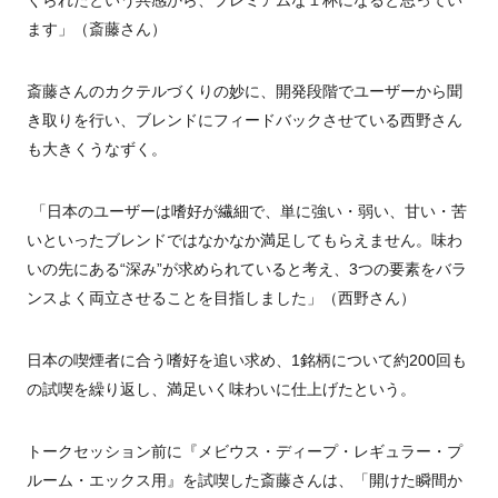
ます」（斎藤さん）
斎藤さんのカクテルづくりの妙に、開発段階でユーザーから聞
き取りを行い、ブレンドにフィードバックさせている西野さん
も大きくうなずく。
「日本のユーザーは嗜好が繊細で、単に強い・弱い、甘い・苦
いといったブレンドではなかなか満足してもらえません。味わ
いの先にある“深み”が求められていると考え、3つの要素をバラ
ンスよく両立させることを目指しました」（西野さん）
日本の喫煙者に合う嗜好を追い求め、1銘柄について約
200
回も
の試喫を繰り返し、満足いく味わいに仕上げたという。
トークセッション前に『メビウス・ディープ・レギュラー・プ
ルーム・エックス用』を試喫した斎藤さんは、「開けた瞬間か