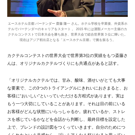
エースホテル京都 バーテンダー 齋藤 隆一 さん。ホテル学校を卒業後、外資系ホ
テルでバーテンダーのキャリアをスタート 。 2015 年には酒類メーカー主催のカ
クテルコンテストで日本大会を勝ち抜き、世界大会で総合世界第 3 位に輝いた。
現在はアジア初出店となる「エースホテル京都」で腕を振るう。
カクテルコンテストの世界大会で世界第3位の実績をもつ斎藤さ
んは、オリジナルカクテルづくりにも共通点があると話す。
「オリジナルカクテルでは、甘み、酸味、酒せいがとても大事
な要素で、この3つのトライアングルにきれいにおさまると、お
客様に“おいしい”といっていただける方程式があります。実は
もう一つ大切にしていることがあります。それは目の前にいる
お客様がどんな状態にいらっしゃるか。疲れているか、ストレ
スを感じているかなどを会話から判断し、最終目標を設定した
上で、ブレンドの設計図をつくっていきます。自分のためにつ
くられたという共感から、プレミアムな１杯になると思ってい