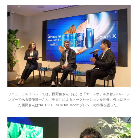
リニューアルイベントでは、西野創さん（右）と「エースホテル京都」のバーテ
ンダーである齋藤隆一さん（中央）によるトークセッションを開催。檀上に立っ
た西野さんは“ACTIVBLEND® for Japan”ブレンドの特徴を語った。