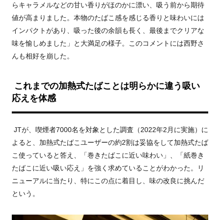
らキャラメルなどの甘い香りがほのかに漂い、吸う前から期待
値が高まりました。本物のたばこ感を感じる香りと味わいには
インパクトがあり、吸った後の余韻も長く、最後までクリアな
味を愉しめました」と大満足の様子。このコメントには西野さ
んも相好を崩した。
これまでの加熱式たばことは明らかに違う吸い
応えを体感
JT
が、喫煙者
7000
名を対象とした調査（
2022
年
2
月に実施）に
よると、加熱式たばこユーザーの約2割は妥協をして加熱式たば
こ使っていると答え、「巻きたばこに近い味わい」、「紙巻き
たばこに近い吸い応え」を強く求めていることがわかった。リ
ニューアルに当たり、特にこの点に着目し、味の改良に挑んだ
という。