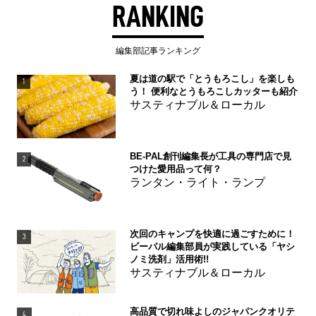
RANKING
編集部記事ランキング
夏は道の駅で「とうもろこし」を楽しも
1
う！ 便利なとうもろこしカッターも紹介
サスティナブル＆ローカル
BE-PAL創刊編集長が工具の専門店で見
2
つけた愛用品って何？
ランタン・ライト・ランプ
次回のキャンプを快適に過ごすために！
3
ビーパル編集部員が実践している「ヤシ
ノミ洗剤」活用術!!
サスティナブル＆ローカル
高品質で切れ味よしのジャパンクオリテ
4