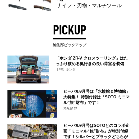
ナイフ・刃物・マルチツール
PICKUP
編集部ピックアップ
「ホンダ ZR-V クロスツーリング」はた
っぷり積める奥行きの長い荷室を装備
【PR】ホンダ
ビーパル9月号は「水族館＆博物館」
大特集！ 特別付録は「SOTO ミニマ
ル“旅”財布」です！
2026.08.07
ビーパル9月号はSOTOとのコラボ企
画「ミニマル“旅”財布」が特別付録
です！シルバーとブラックどちらが