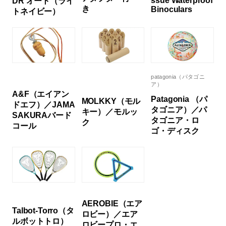
ssue Waterproof
DR オート（ライ
き
Binoculars
トネイビー）
patagonia（パタゴニ
ア）
A&F（エイアン
Patagonia （パ
MOLKKY（モル
ドエフ）／JAMA
タゴニア）／パ
キー）／モルッ
SAKURAバード
タゴニア・ロ
ク
コール
ゴ・ディスク
AEROBIE（エア
Talbot-Torro（タ
ロビー）／エア
ルボットトロ）
ロビープロ・エ