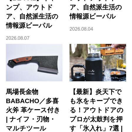
ンプ、アウトド
ア、自然派生活の
ア、自然派生活の
情報源ビーパル
情報源ビーパル
2026.08.04
2026.08.07
馬場長金物
【最新】炎天下で
BABACHO／多喜
も氷をキープでき
火斧 革ケース付き
る！アウトドアの
| ナイフ・刃物・
プロが太鼓判を押
マルチツール
す「氷入れ」7選 |