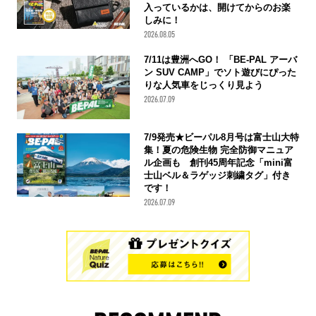
入っているかは、開けてからのお楽
しみに！
2026.08.05
7/11は豊洲へGO！ 「BE-PAL アーバ
ン SUV CAMP」でソト遊びにぴった
りな人気車をじっくり見よう
2026.07.09
7/9発売★ビーパル8月号は富士山大特
集！夏の危険生物 完全防御マニュア
ル企画も 創刊45周年記念「mini富
士山ベル＆ラゲッジ刺繍タグ」付き
です！
2026.07.09