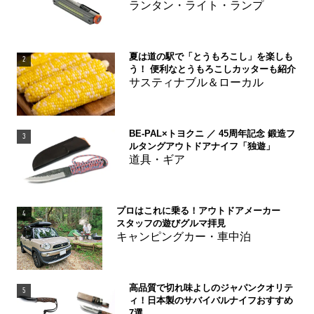
ランタン・ライト・ランプ
夏は道の駅で「とうもろこし」を楽しも
2
う！ 便利なとうもろこしカッターも紹介
サスティナブル＆ローカル
BE-PAL×トヨクニ ／ 45周年記念 鍛造フ
3
ルタングアウトドアナイフ「独遊」
道具・ギア
プロはこれに乗る！アウトドアメーカー
4
スタッフの遊びグルマ拝見
キャンピングカー・車中泊
高品質で切れ味よしのジャパンクオリテ
5
ィ！日本製のサバイバルナイフおすすめ
7選