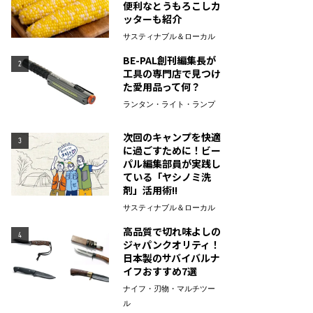
便利なとうもろこしカ
ッターも紹介
サスティナブル＆ローカル
BE-PAL創刊編集長が
2
工具の専門店で見つけ
た愛用品って何？
ランタン・ライト・ランプ
次回のキャンプを快適
3
に過ごすために！ビー
パル編集部員が実践し
ている「ヤシノミ洗
剤」活用術!!
サスティナブル＆ローカル
高品質で切れ味よしの
4
ジャパンクオリティ！
日本製のサバイバルナ
イフおすすめ7選
ナイフ・刃物・マルチツー
ル