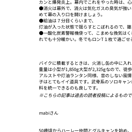
カンと爆発炎上。幕内でこれをやった時は、心
●消火は幕外で、消火は気化ガスの臭気が強い
めて幕の入り口を開けましょう。
●給油は７分目くらいまで、
灯油が入った状態で揺らすとこぼれるので、撤
●一酸化炭素警報機使って、こまめな換気はく
れでも十分暖かい。冬でもロンT１枚で過ごせ
バイクに積載するときは、火消し缶の中に入れ
重量は小型が1,850g大型が2,325gなので
アルストや灯油ランタン同様、音のしない風情
子はとてもイイ道具です。武骨系のソロキャン
料を統一できるのも良しです。
※こちらの記事は過去の読者投稿によるもので
mabiさん
50歳頃からハーレー仲間とグルキャンを始め