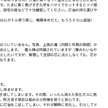
す。たまに黒く焦げすぎた所をハサミでカットするとイイ感
、自宅の庭などで十分練習してください。灯油の持ち運びや
は1Lボトル使う感じ、暖房多めだと、もう５００cc追加）
はついていません。写真、上側の溝（内筒と外筒の隙間）か
点火します。 着火棒は同梱されていますが（筆みたいなや
火したいですが、無理して全部の芯に点火しなくても、芯か
なります。
す。
し休ませます。
き消してしまいます。その際、いったん消えた気化ガスに熱
。吹き消す場合は長めの火吹棒を使うと安心です。
に灯油をこぼしてしまい、それが瞬時に気化し、引火してド