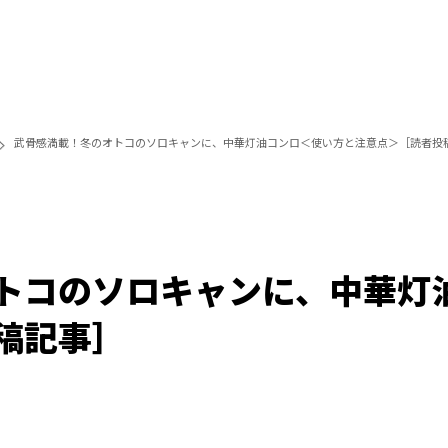
武骨感満載！冬のオトコのソロキャンに、中華灯油コンロ＜使い方と注意点＞［読者投
トコのソロキャンに、中華灯
稿記事］
Loaded
:
100.00%
/