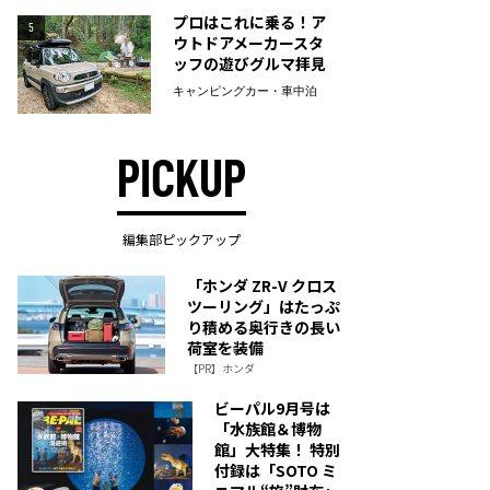
プロはこれに乗る！ア
5
ウトドアメーカースタ
ッフの遊びグルマ拝見
キャンピングカー・車中泊
PICKUP
編集部ピックアップ
「ホンダ ZR-V クロス
ツーリング」はたっぷ
り積める奥行きの長い
荷室を装備
【PR】ホンダ
ビーパル9月号は
「水族館＆博物
館」大特集！ 特別
付録は「SOTO ミ