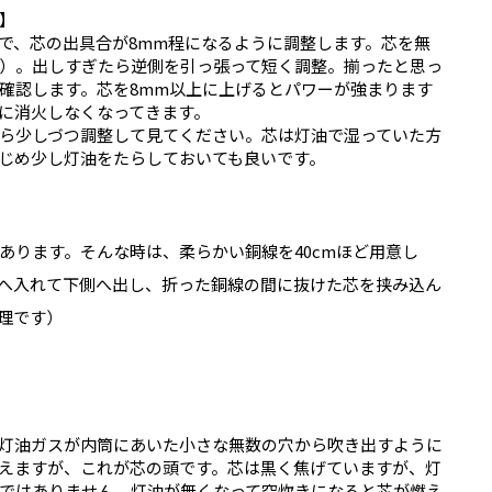
】
で、芯の出具合が8mm程になるように調整します。芯を無
）。出しすぎたら逆側を引っ張って短く調整。揃ったと思っ
確認します。芯を8mm以上に上げるとパワーが強まります
に消火しなくなってきます。
ら少しづつ調整して見てください。芯は灯油で湿っていた方
じめ少し灯油をたらしておいても良いです。
あります。そんな時は、柔らかい銅線を40cmほど用意し
へ入れて下側へ出し、折った銅線の間に抜けた芯を挟み込ん
理です）
灯油ガスが内筒にあいた小さな無数の穴から吹き出すように
えますが、これが芯の頭です。芯は黒く焦げていますが、灯
ではありません。灯油が無くなって空炊きになると芯が燃え