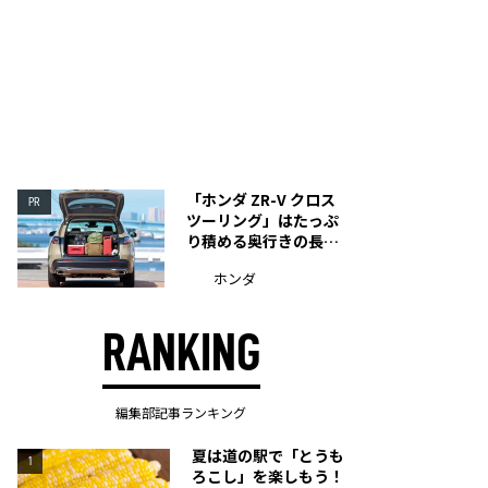
「ホンダ ZR-V クロス
PR
ツーリング」はたっぷ
り積める奥行きの長い
荷室を装備
ホンダ
RANKING
編集部記事ランキング
夏は道の駅で「とうも
1
ろこし」を楽しもう！