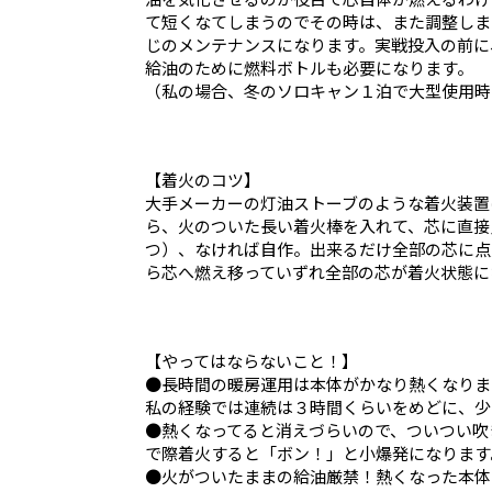
て短くなてしまうのでその時は、また調整しま
じのメンテナンスになります。実戦投入の前に
給油のために燃料ボトルも必要になります。
（私の場合、冬のソロキャン１泊で大型使用時
【着火のコツ】
大手メーカーの灯油ストーブのような着火装置
ら、火のついた長い着火棒を入れて、芯に直接
つ）、なければ自作。出来るだけ全部の芯に点
ら芯へ燃え移っていずれ全部の芯が着火状態に
【やってはならないこと！】
●長時間の暖房運用は本体がかなり熱くなりま
私の経験では連続は３時間くらいをめどに、少
●熱くなってると消えづらいので、ついつい吹
で際着火すると「ボン！」と小爆発になります
●火がついたままの給油厳禁！熱くなった本体