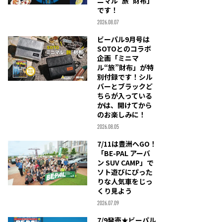
ニマル“旅”財布」
です！
2026.08.07
ビーパル9月号は
SOTOとのコラボ
企画「ミニマ
ル“旅”財布」が特
別付録です！シル
バーとブラックど
ちらが入っている
かは、開けてから
のお楽しみに！
2026.08.05
7/11は豊洲へGO！
「BE-PAL アーバ
ン SUV CAMP」で
ソト遊びにぴった
りな人気車をじっ
くり見よう
2026.07.09
7/9発売★ビーパル