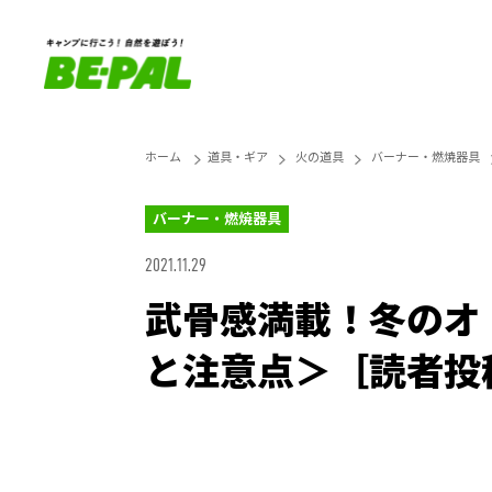
ホーム
道具・ギア
火の道具
バーナー・燃焼器具
バーナー・燃焼器具
2021.11.29
武骨感満載！冬のオ
と注意点＞［読者投
Unmute