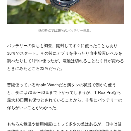
昼の時点では28％のバッテリー残量。
バッテリーの保ちも調査。開封してすぐに使ったこともあり
38％でスタート。その後にアプリを使ったり血中酸素レベルを
調べたりして1日中使ったが、電池は切れることなく日が変わる
ときにみたところ23％だった。
普段使っているApple Watchだと満タンの状態で朝から使う
と、夜には70％〜60％まで下がってしまうが、
T-Rex Pro
なら
最大
18
日間も保つとされていることから、非常にバッテリーの
保ちがいいことがわかった。
もちろん気温や使用頻度によって多少の差はあるが、日中は健