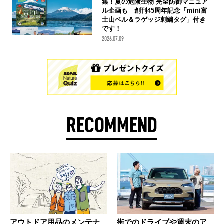
集！夏の危険生物 完全防御マニュア
ル企画も 創刊45周年記念「mini富
士山ベル＆ラゲッジ刺繍タグ」付き
です！
2026.07.09
RECOMMEND
アウトドア用品のメンテナ
街でのドライブや週末のア