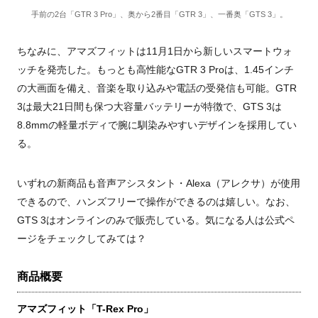
手前の2台「GTR 3 Pro」、奥から2番目「GTR 3」、一番奥「GTS 3」。
ちなみに、アマズフィットは
11
月
1
日から新しいスマートウォ
ッチを発売した。もっとも高性能な
GTR 3 Pro
は、
1.45
インチ
の大画面を備え、音楽を取り込みや電話の受発信も可能。
GTR
3
は最大
21
日間も保つ大容量バッテリーが特徴で、
GTS 3
は
8.8mm
の軽量ボディで腕に馴染みやすいデザインを採用してい
る。
いずれの新商品も音声アシスタント・
Alexa
（アレクサ）が使用
できるので、ハンズフリーで操作ができるのは嬉しい。なお、
GTS 3
はオンラインのみで販売している。気になる人は公式ペ
ージをチェックしてみては？
商品概要
アマズフィット「
T-Rex Pro
」