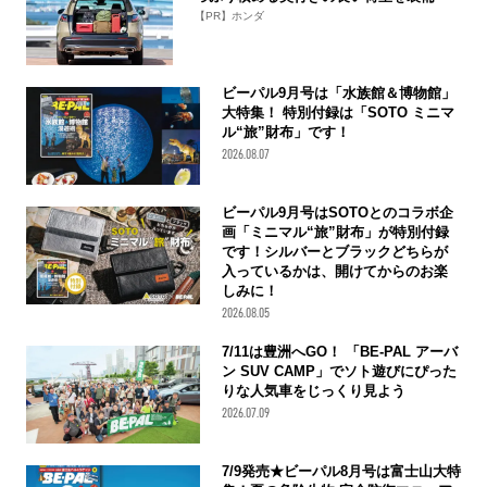
【PR】ホンダ
ビーパル9月号は「水族館＆博物館」
大特集！ 特別付録は「SOTO ミニマ
ル“旅”財布」です！
2026.08.07
ビーパル9月号はSOTOとのコラボ企
画「ミニマル“旅”財布」が特別付録
です！シルバーとブラックどちらが
入っているかは、開けてからのお楽
しみに！
2026.08.05
7/11は豊洲へGO！ 「BE-PAL アーバ
ン SUV CAMP」でソト遊びにぴった
りな人気車をじっくり見よう
2026.07.09
7/9発売★ビーパル8月号は富士山大特