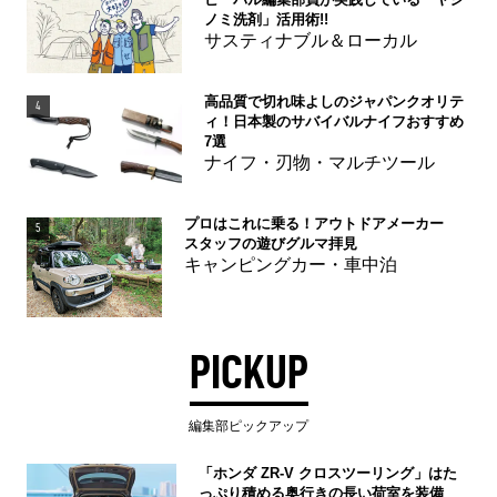
ノミ洗剤」活用術!!
サスティナブル＆ローカル
高品質で切れ味よしのジャパンクオリテ
4
ィ！日本製のサバイバルナイフおすすめ
7選
ナイフ・刃物・マルチツール
プロはこれに乗る！アウトドアメーカー
5
スタッフの遊びグルマ拝見
キャンピングカー・車中泊
PICKUP
編集部ピックアップ
「ホンダ ZR-V クロスツーリング」はた
っぷり積める奥行きの長い荷室を装備