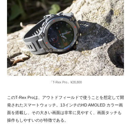
「T-Rex Pro」¥28,800
この
T-Rex Pro
は、アウトドフィールドで使うことを想定して開
発されたスマートウォッチ。
13
インチの
HD AMOLED
カラー画
面を搭載し、その大きい画面は非常に見やすく、画面タッチも
操作もしやすいのが特徴である。