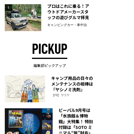
プロはこれに乗る！ア
5
ウトドアメーカースタ
ッフの遊びグルマ拝見
キャンピングカー・車中泊
PICKUP
編集部ピックアップ
キャンプ用品の日々の
メンテナンスの相棒は
『ヤシノミ洗剤』
【PR】サラヤ
ビーパル9月号は
「水族館＆博物
館」大特集！ 特別
付録は「SOTO ミ
ニマル“旅”財布」