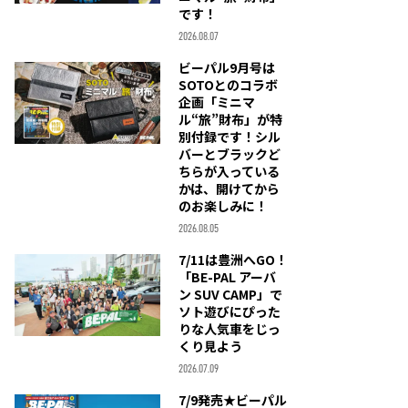
です！
2026.08.07
ビーパル9月号は
SOTOとのコラボ
企画「ミニマ
ル“旅”財布」が特
別付録です！シル
バーとブラックど
ちらが入っている
かは、開けてから
のお楽しみに！
2026.08.05
7/11は豊洲へGO！
「BE-PAL アーバ
ン SUV CAMP」で
ソト遊びにぴった
りな人気車をじっ
くり見よう
2026.07.09
7/9発売★ビーパル