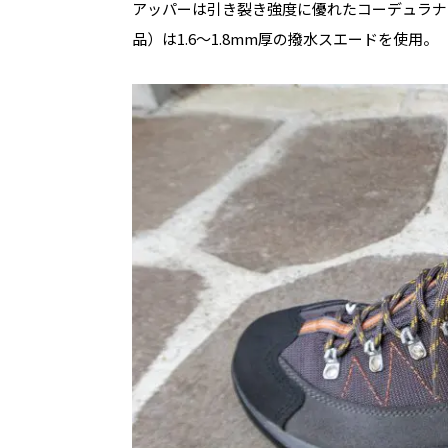
アッパーは引き裂き強度に優れたコーデュラナ
品）は
1.6
～
1.8mm
厚の撥水スエードを使用。