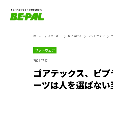
ホーム
道具・ギア
身に着ける
フットウェア
フットウェア
2021.07.17
ゴアテックス、ビブ
ーツは人を選ばない
Unmute