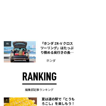
「ホンダ ZR-V クロス
PR
ツーリング」はたっぷ
り積める奥行きの長い
荷室を装備
ホンダ
RANKING
編集部記事ランキング
夏は道の駅で「とうも
1
ろこし」を楽しもう！