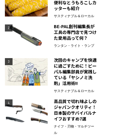
便利なとうもろこしカ
ッターも紹介
サスティナブル＆ローカル
BE-PAL創刊編集長が
2
工具の専門店で見つけ
た愛用品って何？
ランタン・ライト・ランプ
次回のキャンプを快適
3
に過ごすために！ビー
パル編集部員が実践し
ている「ヤシノミ洗
剤」活用術!!
サスティナブル＆ローカル
高品質で切れ味よしの
4
ジャパンクオリティ！
日本製のサバイバルナ
イフおすすめ7選
ナイフ・刃物・マルチツー
ル