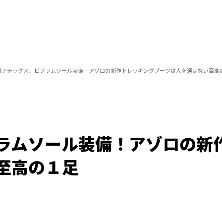
ゴアテックス、ビブラムソール装備！アゾロの新作トレッキングブーツは人を選ばない至高
ラムソール装備！アゾロの新
至高の１足
Loaded
:
100.00%
/