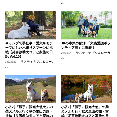
ル
キャンプで手仕事！愛犬をモチ
JKの本気の部活 「犬猫愛護ボラ
ーフにした木彫りスプーンに挑
ンティア部」に密着！
戦【災害救助犬コアと家族の日
2023.11.29
サスティナブル＆ローカ
記 Vol.10】
ル
2023.12.02
サスティナブル＆ローカ
ル
小谷村「勝手に観光大使犬」の
小谷村「勝手に観光大使」の柴
柴犬メルと行く秋の里山の旅・
犬メルと行く秋の里山の旅・前
後編【災害救助犬コアと家族の
編【災害救助犬コアと家族の日