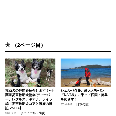
犬 （2ページ目）
救助犬の仲間を紹介します！~千
シェルパ斉藤、愛犬と軽バン
葉県災害救助犬協会/ディーパ
「N-VAN」に乗って四国・徳島
ー、レグルス、キアナ、ライラ
をめざす！
編【災害救助犬コアと家族の日
2024.03.08
日本の旅
記 Vol.14】
2024.04.01
サバイバル・防災