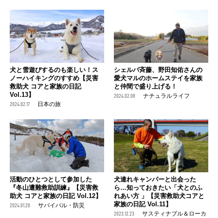
犬と雪遊びするのも楽しい！ス
シェルパ斉藤、野田知佑さんの
ノーハイキングのすすめ【災害
愛犬マルのホームステイを家族
救助犬 コアと家族の日記
と仲間で盛り上げる！
Vol.13】
2024.02.08
ナチュラルライフ
2024.02.17
日本の旅
活動のひとつとして参加した
犬連れキャンパーと出会った
『冬山遭難救助訓練』【災害救
ら…知っておきたい「犬とのふ
助犬 コアと家族の日記 Vol.12】
れあい方 」【災害救助犬コアと
家族の日記 Vol.11】
2024.01.20
サバイバル・防災
2023.12.23
サスティナブル＆ローカ