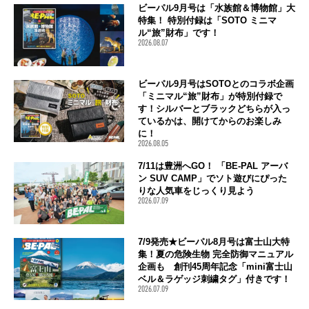
ビーパル9月号は「水族館＆博物館」大
特集！ 特別付録は「SOTO ミニマ
ル“旅”財布」です！
2026.08.07
ビーパル9月号はSOTOとのコラボ企画
「ミニマル“旅”財布」が特別付録で
す！シルバーとブラックどちらが入っ
ているかは、開けてからのお楽しみ
に！
2026.08.05
7/11は豊洲へGO！ 「BE-PAL アーバ
ン SUV CAMP」でソト遊びにぴった
りな人気車をじっくり見よう
2026.07.09
7/9発売★ビーパル8月号は富士山大特
集！夏の危険生物 完全防御マニュアル
企画も 創刊45周年記念「mini富士山
ベル＆ラゲッジ刺繍タグ」付きです！
2026.07.09