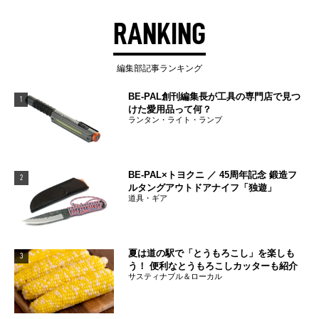
RANKING
編集部記事ランキング
BE-PAL創刊編集長が工具の専門店で見つ
1
けた愛用品って何？
ランタン・ライト・ランプ
BE-PAL×トヨクニ ／ 45周年記念 鍛造フ
2
ルタングアウトドアナイフ「独遊」
道具・ギア
夏は道の駅で「とうもろこし」を楽しも
3
う！ 便利なとうもろこしカッターも紹介
サスティナブル＆ローカル