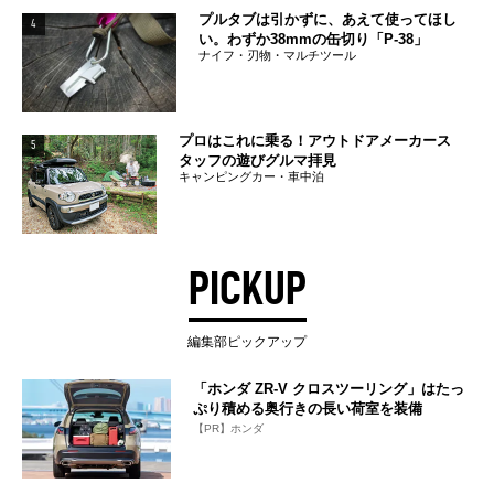
プルタブは引かずに、あえて使ってほし
4
い。わずか38mmの缶切り「P-38」
ナイフ・刃物・マルチツール
プロはこれに乗る！アウトドアメーカース
5
タッフの遊びグルマ拝見
キャンピングカー・車中泊
PICKUP
編集部ピックアップ
「ホンダ ZR-V クロスツーリング」はたっ
ぷり積める奥行きの長い荷室を装備
【PR】ホンダ