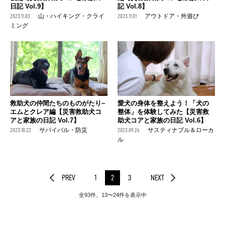
日記 Vol.9】
記 Vol.8】
2023.11.03
山・ハイキング・クライ
2023.11.01
アウトドア・外遊び
ミング
救助犬の仲間たちのものがたり~
愛犬の身体を整えよう！「犬の
エムとクレア編【災害救助犬コ
整体」を体験してみた【災害救
アと家族の日記 Vol.7】
助犬コアと家族の日記 Vol.6】
2023.10.22
サバイバル・防災
2023.09.26
サスティナブル＆ローカ
ル
PREV
1
2
3
NEXT
全93件、13〜24件を表示中