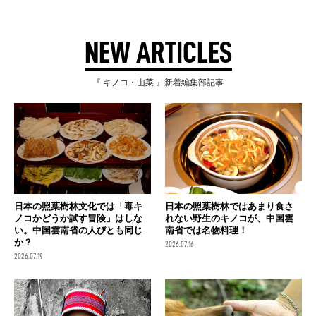
NEW ARTICLES
『 キノコ・山菜 』新着編集部記事
日本の照葉樹林文化では「毒キ
日本の照葉樹林ではあまり食さ
ノコかどうか試す冒険」はしな
れない野生のキノコが、中国雲
い。中国雲南省の人びとも同じ
南省では名物料理！
か？
2026.07.16
2026.07.19