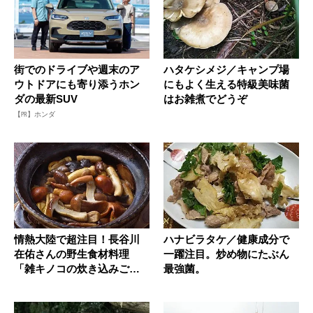
街でのドライブや週末のア
ハタケシメジ／キャンプ場
ウトドアにも寄り添うホン
にもよく生える特級美味菌
ダの最新SUV
はお雑煮でどうぞ
【PR】ホンダ
情熱大陸で超注目！長谷川
ハナビラタケ／健康成分で
在佑さんの野生食材料理
一躍注目。炒め物にたぶん
「雑キノコの炊き込みご
最強菌。
飯」