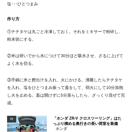
塩･･･ひとつまみ
作り方
①チチタケは丸ごと冷凍しておく。それをミキサーで粉砕し、
粉末状にする。
②米は研いでから水につけて
30
分ほど吸水させ、ざるに上げて
よく水を切る。
③手鍋に米と鰹出汁を入れ、火にかける。沸騰したらチチタケ
を入れ、塩をひとつまみ振って蓋をして、弱火にして
10
分加熱
し火を止める。蓋は開けずに
5
分蒸らしたら、ざっくり混ぜて完
成。
「ホンダ ZR-V クロスツーリング」はた
PR
っぷり積める奥行きの長い荷室を装備
ホンダ