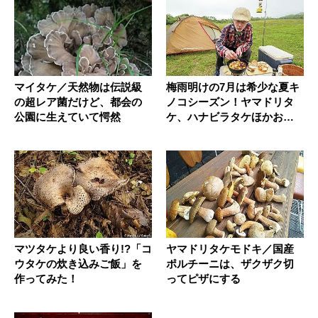
マイタケ／天然物は伝説級
梅雨明けの7月は希少な夏キ
の超レア菌だけど、都会の
ノコシーズン！ヤマドリタ
公園に生えていて愕然
ケ、ハナビラタケほかおす
すめキ...
マツタケより良い香り!?「コ
ヤマドリタケモドキ／国産
ウタケの炊き込みご飯」を
ポルチーニは、ザクザク切
作ってみた！
ってピザにする