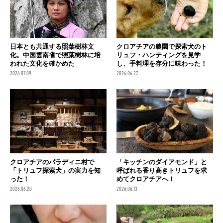
日本とも共通する照葉樹林文
クロアチアの農園で探索犬のト
化。中国雲南省で照葉樹林に培
リュフ・ハンティングを見学
われた文化を確かめた
し、手料理を存分に味わった！
2026.07.09
2026.06.27
クロアチアのパラディニ村で
「キッチンのダイアモンド」と
「トリュフ探索犬」の実力を知
呼ばれる香り高きトリュフを求
った！
めてクロアチアへ！
2026.06.20
2026.06.13