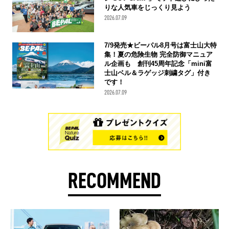
りな人気車をじっくり見よう
2026.07.09
7/9発売★ビーパル8月号は富士山大特
集！夏の危険生物 完全防御マニュア
ル企画も 創刊45周年記念「mini富
士山ベル＆ラゲッジ刺繍タグ」付き
です！
2026.07.09
RECOMMEND