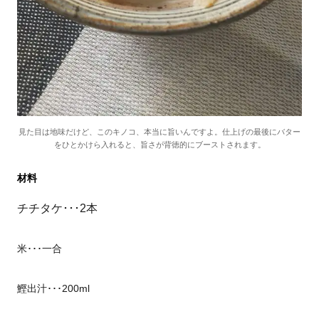
見た目は地味だけど、このキノコ、本当に旨いんですよ。仕上げの最後にバター
をひとかけら入れると、旨さが背徳的にブーストされます。
材料
チチタケ･･･
2
本
米･･･一合
鰹出汁･･･
200ml