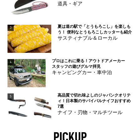
道具・ギア
夏は道の駅で「とうもろこし」を楽しも
3
う！ 便利なとうもろこしカッターも紹介
サスティナブル＆ローカル
プロはこれに乗る！アウトドアメーカー
4
スタッフの遊びグルマ拝見
キャンピングカー・車中泊
高品質で切れ味よしのジャパンクオリテ
5
ィ！日本製のサバイバルナイフおすすめ
7選
ナイフ・刃物・マルチツール
PICKUP