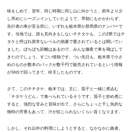
味をしめて、翌年、同じ時期に同じ山に向かうと、前年より少
し早めにシーズンインしていたようで、早朝にもかかわらず、
先行者の車が至る所に。いずれも栃木県か群馬県のナンバーで
す。当地では、誰も見向きもしないチチタケも、この
2
県ではチ
タケと呼ばれ異常なレベルの熱量で愛されているとは聞いてい
ました。ぼちぼち距離はあるので、みんな徹夜で車を飛ばして
きたのでしょう。すごい情熱です。つい先日も、栃木県で小さ
めのもの
が数本の
パックが数千円で販売されているという情報
が
SNS
で回ってきて、仰天したものです。
さて、このチチタケ、栃木では、主に、茄子と一緒に煮込む
「チタケうどん」で食べられているそうです。茄子と炒め煮に
すると、強烈な甘みと旨味が出て、さらにちょっと干し魚的な
独特の芳香もあって、汁が信じられないくらい旨くなります。
しかし、それ以外の料理にしようとすると、なかなかに曲者。