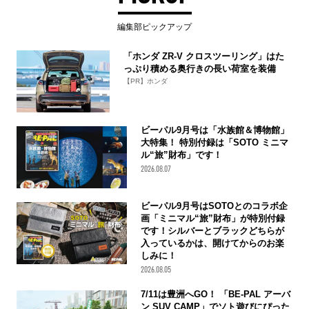
編集部ピックアップ
「ホンダ ZR-V クロスツーリング」はた
っぷり積める奥行きの長い荷室を装備
【PR】ホンダ
ビーパル9月号は「水族館＆博物館」
大特集！ 特別付録は「SOTO ミニマ
ル“旅”財布」です！
2026.08.07
ビーパル9月号はSOTOとのコラボ企
画「ミニマル“旅”財布」が特別付録
です！シルバーとブラックどちらが
入っているかは、開けてからのお楽
しみに！
2026.08.05
7/11は豊洲へGO！ 「BE-PAL アーバ
ン SUV CAMP」でソト遊びにぴった