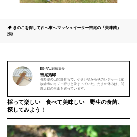
きのこを探して西へ東へ マッシュイーター吉尾の「美味菌」
FILE
BE-PAL副編集長
吉尾拓郎
長野県の山間部育ちで、小さい頃から秋のレジャーは家
族総出のキノコ狩りと決まっていた。たまの休みは、関
東近郊の里山を巡っています。
採って楽しい 食べて美味しい 野生の食菌、
探してみよう！