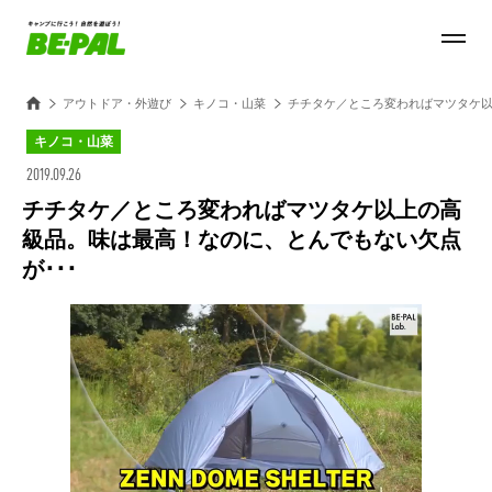
アウトドア・外遊び
キノコ・山菜
チチタケ／ところ変わればマツタケ以
キノコ・山菜
2019.09.26
チチタケ／ところ変わればマツタケ以上の高
級品。味は最高！なのに、とんでもない欠点
が･･･