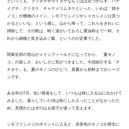
といっても、マツタケやマイタケなんてほぼ見つからず、ハナ
イグチ、クリタケ、チャナメツムタケといった、いわば「雑キ
ノコ」が獲物のメイン。シモフリシメジやシャカシメジは見つ
かるといいな、という感じ。山から帰って、これらをきれいに
掃除して、その晩は、軽く湯がいておろし醤油和えで一杯、そ
れから鍋物と炊き込みご飯、というのが定番でした。
関東近郊の里山がメインフィールドになってから、「夏キノ
コ」の楽しさ、おいしさに気がつきました。今回紹介する「チ
チタケ」も、夏のキノコのひとつ。真夏から初秋までがシーズ
ンです。
ある年の
7
月。短い帰省をして、いつもは秋に入る山に出かけて
みました。暮らしていた頃は秋にしか入ったことがなかったた
め、見慣れたはずの山も様子が違って見えます。
シモフリシメジのポイントに入ると、赤茶色のキノコが群生に