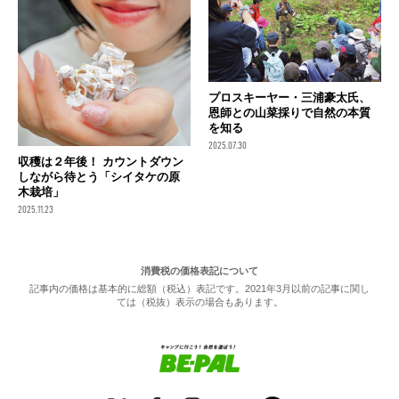
プロスキーヤー・三浦豪太氏、
恩師との山菜採りで自然の本質
を知る
2025.07.30
収穫は２年後！ カウントダウン
しながら待とう「シイタケの原
木栽培」
2025.11.23
消費税の価格表記について
記事内の価格は基本的に総額（税込）表記です。2021年3月以前の記事に関し
ては（税抜）表示の場合もあります。