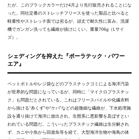
たが、このブラックカラーだけ4月より先行販売されることにな
った。同社定番のストレッチフリースを使った製品と比べると
軽量性やストレッチ面では劣るが、頑丈で耐久性に富み、洗濯
機でガンガン洗っても繊維が抜けにくい。重量706g（Lサイ
ズ）。
シェディングを抑えた『ポーラテック・パワー
エア』
ペットボトルやレジ袋などのプラスチックゴミによる海洋汚染
が世界的な問題になっているが、同時に「マイクロプラスチッ
ク」も問題だとされている。これはフリースパイルや化繊衣料
から抜ける“糸くず”や“ケバ”などの超微細な繊維が、下水処理施
設を通り抜けて海洋に放出され、生態系に悪影響を及ぼすとい
われている問題だ。こういったプラスチック繊維は生分解され
ず、カニや小魚から回遊魚等を経て、大型海洋生物や海鳥の体