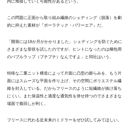
内に堆積していく可能性があるという。
この問題に正面から取り組み繊維のシェディング（脱落）を劇
的に抑えた素材が『ポーラテック・パワーエア』だ。
「開発には18か月がかかりました。シェディングを防ぐために
さまざまな形状を試したのですが、ヒントになったのは梱包用
のバブルラップ（プチプチ）なんですよ」と同社はいう。
特殊な二重ニット構造によって片面に凸型の膨らみを、もう片
面にはスムーズな平面を作り上げ、その空間にポリエステル繊
維を封入している。だからフリースのように短繊維が抜け落ち
にくい。また保温性と適度な通気性を併せ持つのでさまざまな
場面で着回しが利く。
フリースに代わる近未来のミドラーをぜひ試してみてほしい。