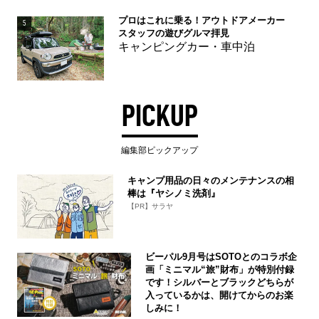
プロはこれに乗る！アウトドアメーカー
5
スタッフの遊びグルマ拝見
キャンピングカー・車中泊
PICKUP
編集部ピックアップ
キャンプ用品の日々のメンテナンスの相
棒は『ヤシノミ洗剤』
【PR】サラヤ
ビーパル9月号はSOTOとのコラボ企
画「ミニマル“旅”財布」が特別付録
です！シルバーとブラックどちらが
入っているかは、開けてからのお楽
しみに！