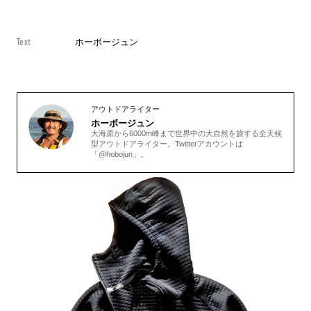
Text
ホーボージュン
アウトドアライター
ホーボージュン
大海原から6000m峰まで世界中の大自然を旅する全天候
型アウトドアライター。Twitterアカウントは
「@hobojun」。