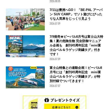
2026.08.05
7/11は豊洲へGO！ 「BE-PAL アーバ
ン SUV CAMP」でソト遊びにぴった
りな人気車をじっくり見よう
2026.07.09
7/9発売★ビーパル8月号は富士山大特
集！夏の危険生物 完全防御マニュア
ル企画も 創刊45周年記念「mini富
士山ベル＆ラゲッジ刺繍タグ」付き
です！
2026.07.09
富士山特集との連動企画！ビーパル8
月号には「創刊45周年記念 mini富
士山ベル＆ラゲッジ刺繍タグ」が特
別付録でついてきます！
2026.07.07