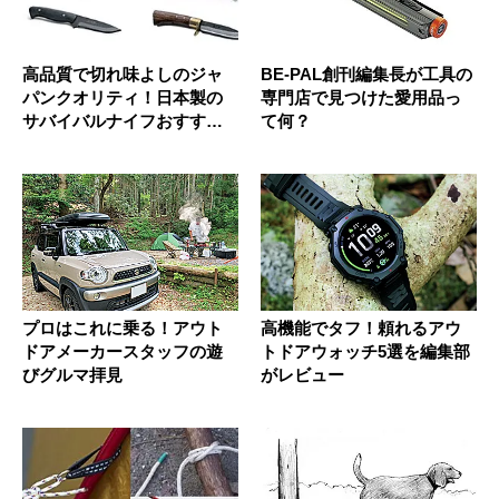
高品質で切れ味よしのジャ
BE-PAL創刊編集長が工具の
パンクオリティ！日本製の
専門店で見つけた愛用品っ
サバイバルナイフおすすめ7
て何？
選
プロはこれに乗る！アウト
高機能でタフ！頼れるアウ
ドアメーカースタッフの遊
トドアウォッチ5選を編集部
びグルマ拝見
がレビュー