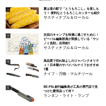
夏は道の駅で「とうもろこし」を楽しも
1
う！ 便利なとうもろこしカッターも紹介
サスティナブル＆ローカル
次回のキャンプを快適に過ごすために！
2
ビーパル編集部員が実践している「ヤシ
ノミ洗剤」活用術!!
サスティナブル＆ローカル
高品質で切れ味よしのジャパンクオリテ
3
ィ！日本製のサバイバルナイフおすすめ
7選
ナイフ・刃物・マルチツール
BE-PAL創刊編集長が工具の専門店で見
4
つけた愛用品って何？
ランタン・ライト・ランプ