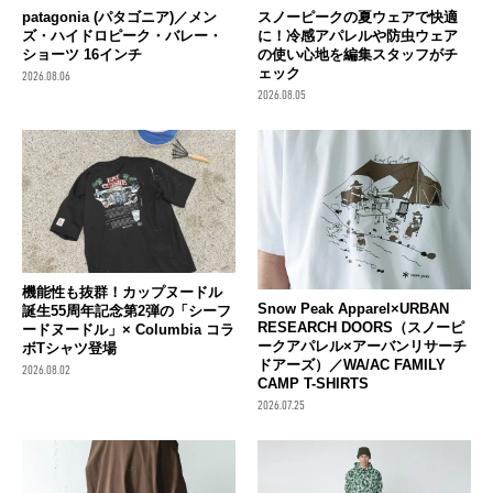
patagonia (パタゴニア)／メン
スノーピークの夏ウェアで快適
ズ・ハイドロピーク・バレー・
に！冷感アパレルや防虫ウェア
ショーツ 16インチ
の使い心地を編集スタッフがチ
ェック
2026.08.06
2026.08.05
機能性も抜群！カップヌードル
Snow Peak Apparel×URBAN
誕生55周年記念第2弾の「シーフ
RESEARCH DOORS（スノーピ
ードヌードル」× Columbia コラ
ークアパレル×アーバンリサーチ
ボTシャツ登場
ドアーズ）／WA/AC FAMILY
2026.08.02
CAMP T-SHIRTS
2026.07.25