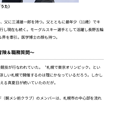
ごうた）
三、父に三浦雄一郎を持つ。父とともに最年少（11歳）でキ
行し現在も続く。モーグルスキー選手として活躍し長野五輪
グル界を牽引。医学博士の顔も持つ。
冒険＆職務質問〜
競歩競技が行なわれていた。〝札幌で東京オリンピック〟とい
涼しい札幌で開催するのは理にかなっているだろう。しかし
超える真夏日が続いていたのだが。
BF（朝メシ前クラブ）のメンバーは、札幌市の中心部を流れ