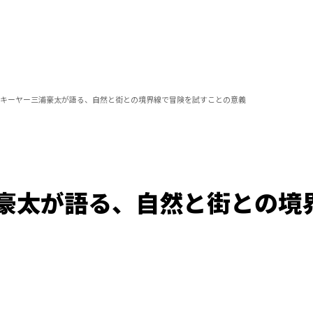
キーヤー三浦豪太が語る、自然と街との境界線で冒険を試すことの意義
豪太が語る、自然と街との境
Loaded
:
100.00%
/