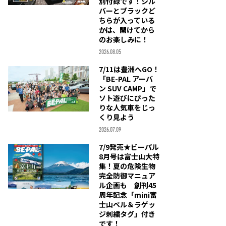
別付録です！シル
バーとブラックど
ちらが入っている
かは、開けてから
のお楽しみに！
2026.08.05
7/11は豊洲へGO！
「BE-PAL アーバ
ン SUV CAMP」で
ソト遊びにぴった
りな人気車をじっ
くり見よう
2026.07.09
7/9発売★ビーパル
8月号は富士山大特
集！夏の危険生物
完全防御マニュア
ル企画も 創刊45
周年記念「mini富
士山ベル＆ラゲッ
ジ刺繍タグ」付き
です！