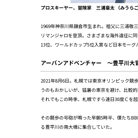
プロスキーヤー、冒険家 三浦豪太 （みうら
1969年神奈川県鎌倉市生まれ。祖父に三浦敬
リマンジャロを登頂。さまざまな海外遠征に同
13位、ワールドカップ5位入賞など日本モー
アーバンアドベンチャー 〜豊平川大
2021年8月6日。札幌では東京オリンピック
うのもおかしいが、猛暑の東京を避け、比較的
それでもこの時季、札幌ですら連日30度Ｃを
その競歩の号砲が鳴った早朝5時半、僕たちB
る豊平川の南大橋に集合していた。