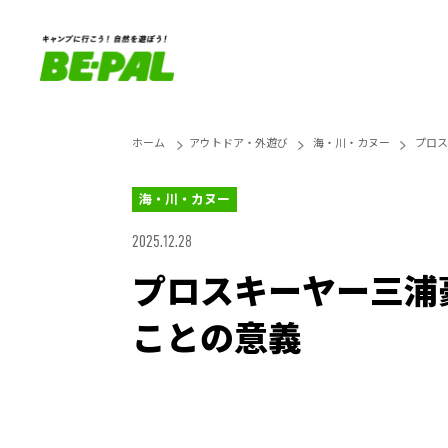
ホーム
アウトドア・外遊び
海・川・カヌー
プロス
海・川・カヌー
2025.12.28
プロスキーヤー三浦
ことの意義
Unmute