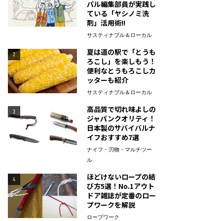
パル編集部員が実践し
ている「ヤシノミ洗
剤」活用術!!
サスティナブル＆ローカル
夏は道の駅で「とうも
2
ろこし」を楽しもう！
便利なとうもろこしカ
ッターも紹介
サスティナブル＆ローカル
高品質で切れ味よしの
3
ジャパンクオリティ！
日本製のサバイバルナ
イフおすすめ7選
ナイフ・刃物・マルチツー
ル
ほどけないロープの結
4
び方5選！No.1アウト
ドア雑誌が定番のロー
プワークを解説
ロープワーク