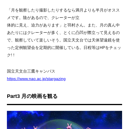
「月を観察したり撮影したりするなら満月よりも半月がオスス
メです。陰があるので、クレーターが立
体的に見え、迫力があります」と羽村さん。また、月の真ん中
あたりにはクレーターが多く、とくに凸凹が際立って見えるの
で、観察していて楽しいそう。国立天文台では天体望遠鏡を使
った定例観望会を定期的に開催している。日程等はHPをチェッ
ク! !
国立天文台三鷹キャンパス
https://www.nao.ac.jp/stargazing
Part3 月の映画を観る