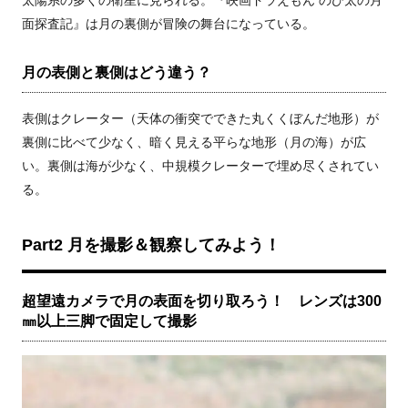
太陽系の多くの衛星に見られる。『映画ドラえもん のび太の月
面探査記』は月の裏側が冒険の舞台になっている。
月の表側と裏側はどう違う？
表側はクレーター（天体の衝突でできた丸くくぼんだ地形）が
裏側に比べて少なく、暗く見える平らな地形（月の海）が広
い。裏側は海が少なく、中規模クレーターで埋め尽くされてい
る。
Part2 月を撮影＆観察してみよう！
超望遠カメラで月の表面を切り取ろう！ レンズは300
㎜以上三脚で固定して撮影