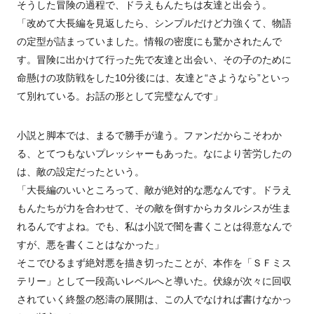
そうした冒険の過程で、ドラえもんたちは友達と出会う。
「改めて大長編を見返したら、シンプルだけど力強くて、物語
の定型が詰まっていました。情報の密度にも驚かされたんで
す。冒険に出かけて行った先で友達と出会い、その子のために
命懸けの攻防戦をした10分後には、友達と“さようなら”といっ
て別れている。お話の形として完璧なんです」
小説と脚本では、まるで勝手が違う。ファンだからこそわか
る、とてつもないプレッシャーもあった。なにより苦労したの
は、敵の設定だったという。
「大長編のいいところって、敵が絶対的な悪なんです。ドラえ
もんたちが力を合わせて、その敵を倒すからカタルシスが生ま
れるんですよね。でも、私は小説で闇を書くことは得意なんで
すが、悪を書くことはなかった」
そこでひるまず絶対悪を描き切ったことが、本作を「ＳＦミス
テリー」として一段高いレベルへと導いた。伏線が次々に回収
されていく終盤の怒濤の展開は、この人でなければ書けなかっ