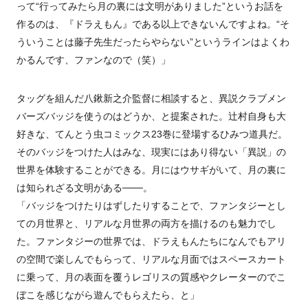
って“行ってみたら月の裏には文明がありました”というお話を
作るのは、『ドラえもん』である以上できないんですよね。“そ
ういうことは藤子先生だったらやらない”というラインはよくわ
かるんです、ファンなので（笑）」
タッグを組んだ八鍬新之介監督に相談すると、異説クラブメン
バーズバッジを使うのはどうか、と提案された。辻村自身も大
好きな、てんとう虫コミックス23巻に登場するひみつ道具だ。
そのバッジをつけた人はみな、現実にはあり得ない「異説」の
世界を体験することができる。月にはウサギがいて、月の裏に
は知られざる文明がある───。
「バッジをつけたりはずしたりすることで、ファンタジーとし
ての月世界と、リアルな月世界の両方を描けるのも魅力でし
た。ファンタジーの世界では、ドラえもんたちになんでもアリ
の空間で楽しんでもらって、リアルな月面ではスペースカート
に乗って、月の表面を覆うレゴリスの質感やクレーターのでこ
ぼこを感じながら遊んでもらえたら、と」