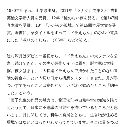
1980年生まれ、山梨県出身。2011年『ツナグ』で第３2回吉川
英治文学新人賞を受賞。’12年『鍵のない夢を見る』で第147回
直木賞を受賞。’18年『かがみの孤城』で第15回本屋大賞を受
賞。著書に、章タイトルをすべて「ドラえもん」のひみつ道具
にした『凍りのくじら』（’05年）などがある。
辻村深月はデビュー当初から、『ドラえもん』の大ファンを公
言し続けてきた。その声が製作サイドに届き、脚本家に大抜
擢。彼女はまず、「大長編ドラえもんで描かれたことのない冒
険の舞台を」という切り口から構想をスタートさせた。月が手
つかずであったことは意外だが、いざ調べ始めたところ「納得
した」という。
「藤子先生の作品の魅力は、物理法則や自然科学の知識を踏ま
えたうえで、日常に不思議の可能性を描いているところだと思
います。月に関しては、科学の発展とともに、生き物が住める
環境ではないとはっきりわかってきています。そこに目をつぶ