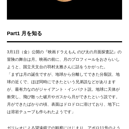
Part1 月を知る
3月1日（金）公開の『映画ドラえもん のび太の月面探査記』の
冒険の舞台は月。映画の前に、月のプロフィールをおさらいし
ようと、国立天文台の羽村太雅さんに話をうかがった。
「まずは月の誕生ですが、地球から分離してできた分裂説、地
球の近くで、ほぼ同時にできたという兄弟説などがあります
が、最有力なのがジャイアント・インパクト説。地球に天体が
衝突し、飛び散った破片やガスから月ができたという説です。
月ができたばかりの頃、表面はドロドロに溶けており、地下に
は溶岩テューブも作られたようです」
ガリレオによる望遠鏡での観察にはじまり、アポロ11号のよう