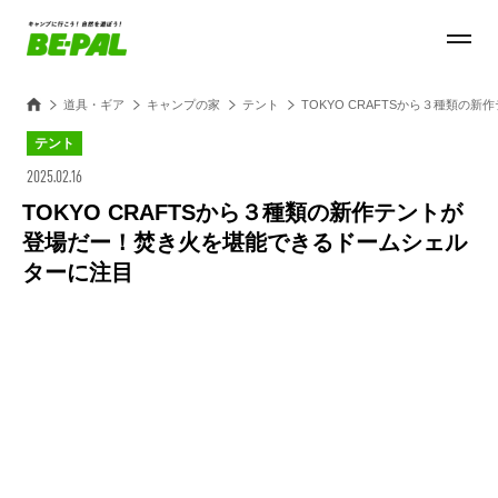
道具・ギア
キャンプの家
テント
TOKYO CRAFTSから３種類
テント
2025.02.16
TOKYO CRAFTSから３種類の新作テントが
登場だー！焚き火を堪能できるドームシェル
ターに注目
Loaded
:
28.84%
/
Unmute