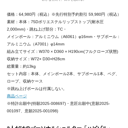
価格：64,980円（税込）※先行特別予約割引 59,980円（税込）
素材：本体：75Dポリエステルリップストップ(耐水圧
2,000mm)・跳ね上げ部分：TC・
メインポール：アルミニウム（A6061）φ16mm・サブポール：
アルミニウム（A7001）φ14mm
組み立てサイズ：W370 × D360 × H190cm(フルクローズ状態)
収納サイズ：W72× D30×H28cm
総重量：約13kg
セット内容：本体、メインポール2本、サブポール1本、ペグ、
ロープ、収納ケース
※跳ね上げポールは付属しない。
商品ページ
※特許出願中(特願2025-008697)・意匠出願中(意願2025-
001097、意願2025-001098)