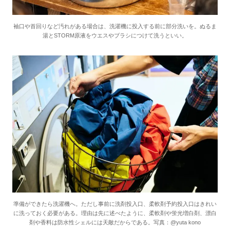
袖口や首回りなど汚れがある場合は、洗濯機に投入する前に部分洗いを。ぬるま
湯とSTORM原液をウエスやブラシにつけて洗うといい。
準備ができたら洗濯機へ。ただし事前に洗剤投入口、柔軟剤予約投入口はきれい
に洗っておく必要がある。理由は先に述べたように、柔軟剤や蛍光増白剤、漂白
剤や香料は防水性シェルには天敵だからである。写真：@yuta kono