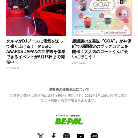
クルマがDJブースに電気を送っ
超話題の文芸誌『GOAT』が神保
て盛り上げる！ MUSIC
町で期間限定のブックカフェを
AWARDS JAPANの世界観を体感
開催！大人気のゴートくんに会
できるイベントが6月13日まで開
いに行こう！
催中
2026.06.03
2026.06.11
消費税の価格表記について
記事内の価格は基本的に総額（税込）表記です。2021年3月以前の記事に関し
ては（税抜）表示の場合もあります。