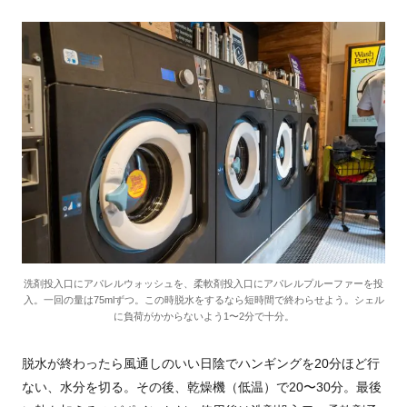
洗剤投入口にアパレルウォッシュを、柔軟剤投入口にアパレルプルーファーを投
入。一回の量は75mlずつ。この時脱水をするなら短時間で終わらせよう。シェル
に負荷がかからないよう1〜2分で十分。
脱水が終わったら風通しのいい日陰でハンギングを20分ほど行
ない、水分を切る。その後、乾燥機（低温）で20〜30分。最後