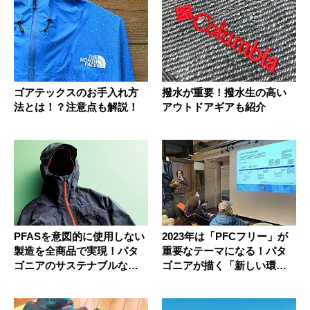
ゴアテックスのお手入れ方
撥水が重要！撥水生の高い
法とは！？注意点も解説！
アウトドアギアも紹介
PFASを意図的に使用しない
2023年は「PFCフリー」が
製造を全商品で実現！パタ
重要なテーマになる！パタ
ゴニアのサステナブルなレ
ゴニアが描く「新しい環境
イン...
保...