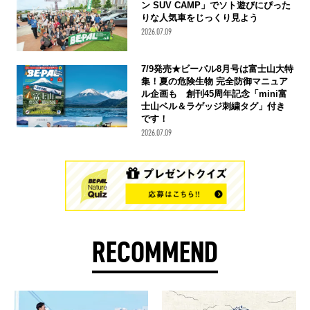
ン SUV CAMP」でソト遊びにぴった
りな人気車をじっくり見よう
2026.07.09
7/9発売★ビーパル8月号は富士山大特
集！夏の危険生物 完全防御マニュア
ル企画も 創刊45周年記念「mini富
士山ベル＆ラゲッジ刺繍タグ」付き
です！
2026.07.09
RECOMMEND