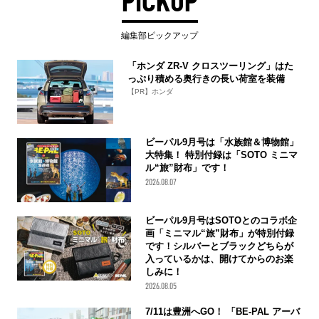
PICKUP
編集部ピックアップ
「ホンダ ZR-V クロスツーリング」はた
っぷり積める奥行きの長い荷室を装備
【PR】ホンダ
ビーパル9月号は「水族館＆博物館」
大特集！ 特別付録は「SOTO ミニマ
ル“旅”財布」です！
2026.08.07
ビーパル9月号はSOTOとのコラボ企
画「ミニマル“旅”財布」が特別付録
です！シルバーとブラックどちらが
入っているかは、開けてからのお楽
しみに！
2026.08.05
7/11は豊洲へGO！ 「BE-PAL アーバ