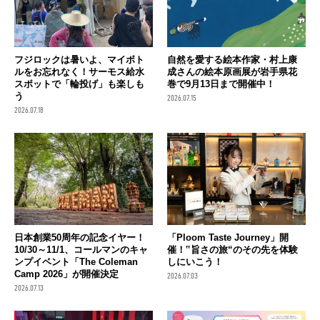
フジロックは暑いよ、マイボト
自然を愛する絵本作家・村上康
ルをお忘れなく！サーモス給水
成さんの絵本原画展が岩手県花
スポットで「輪投げ」も楽しも
巻で9月13日まで開催中！
う
2026.07.15
2026.07.18
日本創業50周年の記念イヤー！
「Ploom Taste Journey」開
10/30～11/1、コールマンのキャ
催！‟旨さの旅“のその先を体験
ンプイベント「The Coleman
しにいこう！
Camp 2026」が開催決定
2026.07.03
2026.07.13