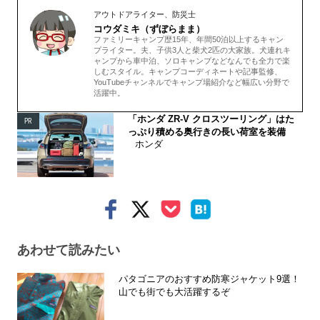
アウトドアライター、防災士
コウダミキ（ずぼらまま）
ファミリーキャンプ歴15年、年間50泊以上するキャン
プライター。夫、子供3人と柴犬2匹の大家族。犬連れキ
ャンプから車中泊、ソロキャンプなどなんでも全力で楽
しむスタイル。キャンプコーディネートや記事監修、
YouTubeチャンネルでキャンプ場紹介など幅広い分野で
活躍中。
「ホンダ ZR-V クロスツーリング」はた
PR
っぷり積める奥行きの長い荷室を装備
ホンダ
あわせて読みたい
パタゴニアのおすすめ防寒ジャケット9選！
山でも街でも大活躍するぞ