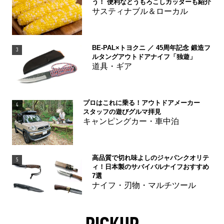
う！ 便利なとうもろこしカッターも紹介
サスティナブル＆ローカル
BE-PAL×トヨクニ ／ 45周年記念 鍛造フ
3
ルタングアウトドアナイフ「独遊」
道具・ギア
プロはこれに乗る！アウトドアメーカー
4
スタッフの遊びグルマ拝見
キャンピングカー・車中泊
高品質で切れ味よしのジャパンクオリテ
5
ィ！日本製のサバイバルナイフおすすめ
7選
ナイフ・刃物・マルチツール