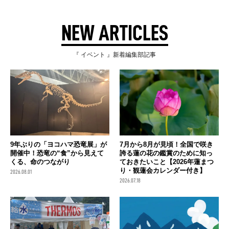
NEW ARTICLES
『 イベント 』新着編集部記事
9年ぶりの「ヨコハマ恐竜展」が
7月から8月が見頃！全国で咲き
開催中！恐竜の“食”から見えて
誇る蓮の花の鑑賞のために知っ
くる、命のつながり
ておきたいこと【2026年蓮まつ
り・観蓮会カレンダー付き】
2026.08.01
2026.07.18