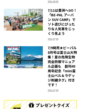
2026.08.05
7/11は豊洲へGO！
「BE-PAL アーバ
ン SUV CAMP」で
ソト遊びにぴった
りな人気車をじっ
くり見よう
2026.07.09
7/9発売★ビーパル
8月号は富士山大特
集！夏の危険生物
完全防御マニュア
ル企画も 創刊45
周年記念「mini富
士山ベル＆ラゲッ
ジ刺繍タグ」付き
です！
2026.07.09