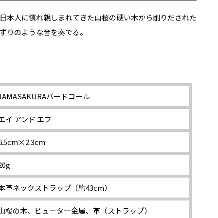
日本人に慣れ親しまれてきた山桜の硬い木から削りだされた
ずりのような音を奏でる。
JAMASAKURAバードコール
エイ アンド エフ
6.5cm×2.3cm
20g
本革ネックストラップ（約43cm）
山桜の木、ピューター金属、革（ストラップ）