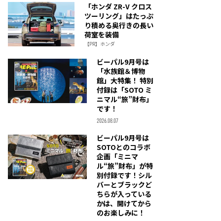
「ホンダ ZR-V クロス
ツーリング」はたっぷ
り積める奥行きの長い
荷室を装備
【PR】ホンダ
ビーパル9月号は
「水族館＆博物
館」大特集！ 特別
付録は「SOTO ミ
ニマル“旅”財布」
です！
2026.08.07
ビーパル9月号は
SOTOとのコラボ
企画「ミニマ
ル“旅”財布」が特
別付録です！シル
バーとブラックど
ちらが入っている
かは、開けてから
のお楽しみに！